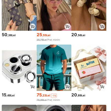
50
25
20
,38Lei
,55Lei
,56Lei
25,78Lei
Preț minim
15
75
20
,48Lei
,23Lei
,89Lei
-1%
75,99Lei
Preț minim