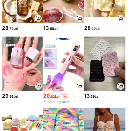
28
13
28
,72Lei
,15Lei
,29Lei
29
20
13
,96Lei
,82Lei
,39Lei
-2%
21,37Lei
Preț minim