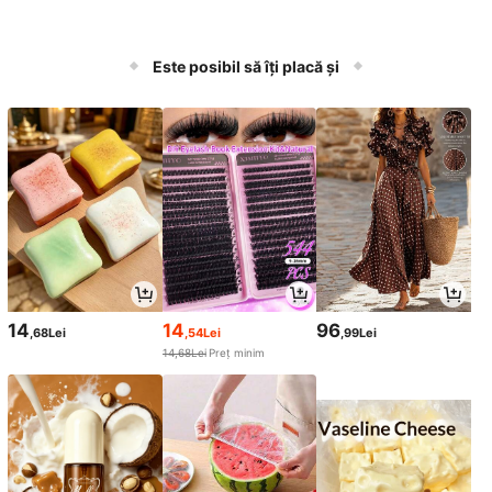
Este posibil să îți placă și
14
14
96
,68Lei
,54Lei
,99Lei
14,68Lei
Preț minim