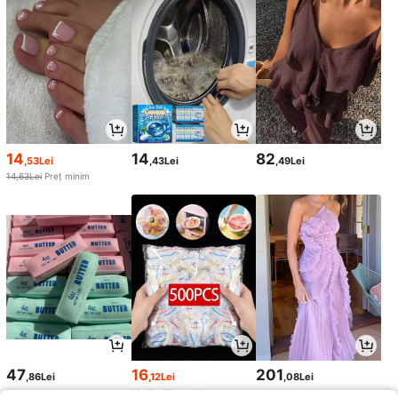
14
14
82
,53Lei
,43Lei
,49Lei
14,63Lei
Preț minim
47
16
201
,86Lei
,12Lei
,08Lei
16,19Lei
Preț minim