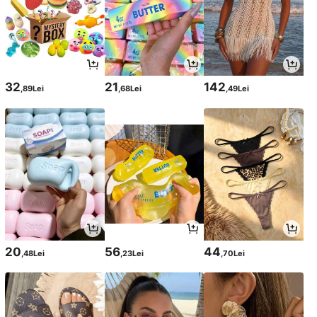
32
21
142
,89Lei
,68Lei
,49Lei
20
56
44
,48Lei
,23Lei
,70Lei