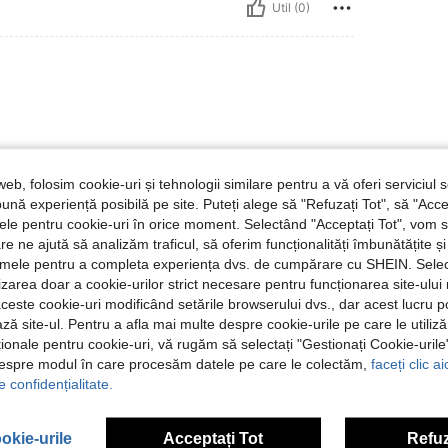
Util (0)
web, folosim cookie-uri și tehnologii similare pentru a vă oferi serviciul so
ună experiență posibilă pe site. Puteți alege să "Refuzați Tot", să "Acce
Util (0)
nțele pentru cookie-uri în orice moment. Selectând "Acceptați Tot", vom 
are ne ajută să analizăm traficul, să oferim funcționalități îmbunătățite 
lamele pentru a completa experiența dvs. de cumpărare cu SHEIN. Sele
 Recenzii
ilizarea doar a cookie-urilor strict necesare pentru funcționarea site-ului
aceste cookie-uri modificând setările browserului dvs., dar acest lucru 
ză site-ul. Pentru a afla mai multe despre cookie-urile pe care le utiliz
ționale pentru cookie-uri, vă rugăm să selectați "Gestionați Cookie-uril
despre modul în care procesăm datele pe care le colectăm,
faceți clic a
e confidențialitate.
okie-urile
Acceptați Tot
Refuz