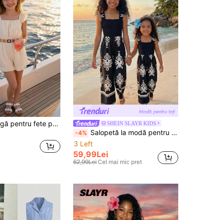
Salopetă întregă pentru fete preadolescente, din material jacquard țesut, stil boem, cu volan la tiv, casual, bretele subțiri și mâneci fluturante, talie cu smocking în spate, decor cu bordură împletită colorată, potrivită pentru purtare casual zilnică și vacanță, primăvara și vara
SHEIN SLAYR KIDS
Salopetă la modă pentru fete preadolescente, cu guler pătrat, stil vintage boem, cu imprimeu retro, drapaj excelent, imprimeu retro totem alb-negru, elegantă minimalistă, potrivită pentru petreceri de primăvară/vară, activități în aer liber, ținute de vacanță
-4%
3 Left
59,99Lei
62,99Lei
Cel mai mic pret