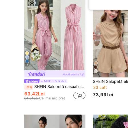
8
MODELY Kids
SHEIN Salopetă casual cu guler scurt și dungi pentru fete preadolescente, cu model lejer, potrivită pentru primăvară și vară
-2%
33 Left
63,42Lei
73,99Lei
64,84Lei
Cel mai mic pret