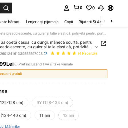
0
0
e. Press Enter to select.
inte bărbați
Lenjerie și pijamale
Copii
Bijuterii Și Accesorii
Frumu
SHEIN Salopetă casual cu dungi, mânecă scurtă, pentru fete preadolescente, cu guler și talie elastică, potrivită pentru purtare zilnică, vacanțe și întâlniri
Salopetă casual cu dungi, mânecă scurtă, pentru
eadolescente, cu guler și talie elastică, potrivită
purtare zilnică, vacanțe și întâlniri
k260124161339552597023
(4 Recenzii)
,99Lei
ICE AND AVAILABILITY
Preț incluzând TVA și taxe vamale
ansport gratuit
mea
(122-128 cm)
9Y (128-134 cm)
 (134-140 cm)
11 ani
12 ani
dul Mărimilor