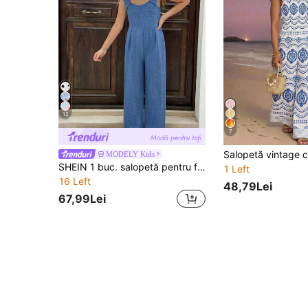
12
7
MODELY Kids
SHEIN 1 buc. salopetă pentru fete, primăvară/vară, nouă, casual, pentru navetă, din in texturat cu fir gros, cu fundamentare în spate, decor cu fund detașabil, fără mâneci, croială ajustată, cu picior drept și larg
1 Left
16 Left
48,79Lei
67,99Lei