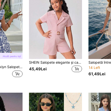
SHEIN Salopete elegante și casual pentru fete și adolescenți, ținute de zi cu zi versatile. Țesătură cu centură, drăguță și la modă
imeu digital, design cu funde goale în talie, potrivită pentru ieșiri, vacanțe și purtare zilnică, primăvară/vară
14 Left
45,49Lei
61,49Lei