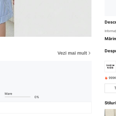
Descr
Informaț
Mărim
Desp
Vezi mai mult
999K
Mare
0%
Stilu