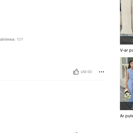
Y
ărimea:
10Y
V-ar p
Util (0)
Ar pute