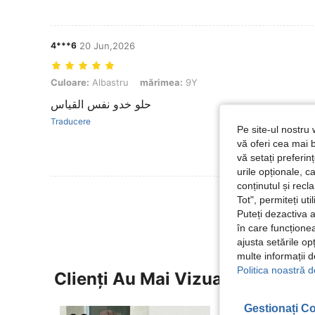
4***6
20 Jun,2026
Culoare: Albastru, mărimea: 9Y
Culoare:
Albastru
mărimea:
9Y
حلو خدو نفس القياس
Traducere
Pe site-ul nostru 
vă oferi cea mai b
vă setați preferi
urile opționale, c
conținutul și rec
Vezi Mai Multe
Tot", permiteți ut
Puteți dezactiva 
în care funcționea
ajusta setările op
multe informații 
Politica noastră d
Clienți Au Mai Vizualizat
Gestionați Co