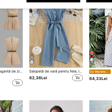
19
SHEIN Salopetă elegantă de zi pentru fete tween, fără mâneci, cu centură, în culoarea camel
Salopetă de vară pentru fete, la modă, casual, în culoarea unuii, cu mânecă scurtă și curea
Salop
EU Warehouse
62,36Lei
64,33Lei