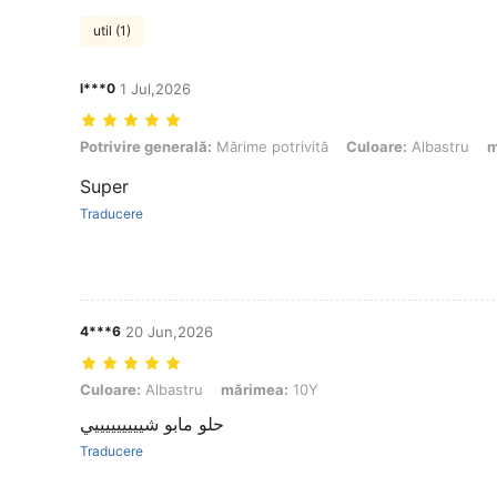
util (1)
l***0
1 Jul,2026
Potrivire generală: Mărime potrivită, Culoare: Albastru, mărimea: 10
Potrivire generală:
Mărime potrivită
Culoare:
Albastru
m
Super
Traducere
4***6
20 Jun,2026
Culoare: Albastru, mărimea: 10Y
Culoare:
Albastru
mărimea:
10Y
حلو مابو شيييييييييي
Traducere