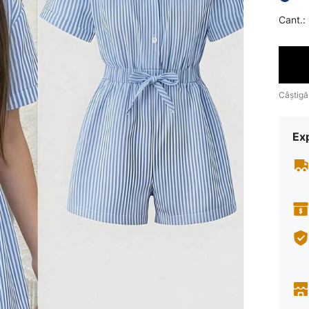
Cant.:
Câștigă
Ex