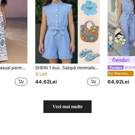
8
Salopetă vintage casual pentru fete, cu imprimeu unic de cireșe, potrivită pentru activități în aer liber de vară și ținute școlare
SHEIN 1 buc. Salopă minimalistă casual pentru fete, culoare solidă, potrivită pentru purtare zilnică și activități în aer liber
MOD
S
EU Warehouse
6 Left
44,62Lei
64,92Lei
Vezi mai multe