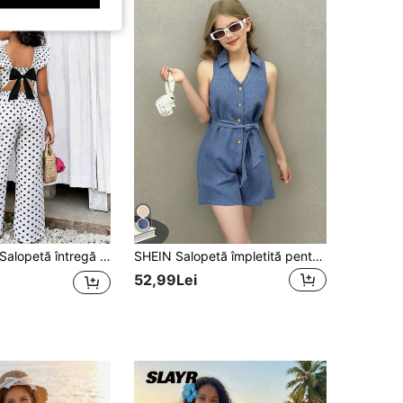
etă întregă cu bază bej, imprimată cu plante tropicale verde închis și modele cu papagali, plină de stil de vacanță. Design cu decolteu pătrat și spate gol, asociat cu o fundă mare de aceeași culoare, jucăuș și rafinat; mâneci mici fluturante care modifică linia umerilor, talie înaltă și crac croială largă, relaxată și casual, combinând prospețimea cu o atmosferă leneșă, foarte potrivită pentru plajă sau ieșiri de vară.
SHEIN Salopetă împletită pentru fete, casual șic, fără mâneci, de culoare uni
52,99Lei