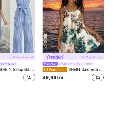
10
ELY Kids
SHEIN SLAYR KIDS
HEIN Salopetă casual cu dungi, mânecă scurtă, guler cămașă, model preadolescent, model lejer, potrivită pentru primăvară/vară
SHEIN Salopetă scurtă tip cami pentru fete tween, cu imprimeu cu plante tropicale
EU Warehouse
49,99Lei