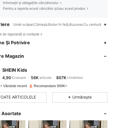
Informații și obligațiile vânzătorului
Pentru a raporta acest vânzător și/sau acest produs
iere
Umăr scăpat,Cămaşă,Buton în față,Buzunar,Cu centură
ii de siguranță și contacte
4,90
56K
807K
e Și Potrivire
re Magazin
4,90
56K
807K
SHEIN Kids
4,90
56K
807K
Evaluare
articole
Urmăritori
s***1
a plătit
în urmă cu 1 zi
+ Vândute recent
Recomandare 999K+
4,90
56K
807K
TOATE ARTICOLELE
Urmărește
4,90
56K
807K
ri Asortate
4,90
56K
807K