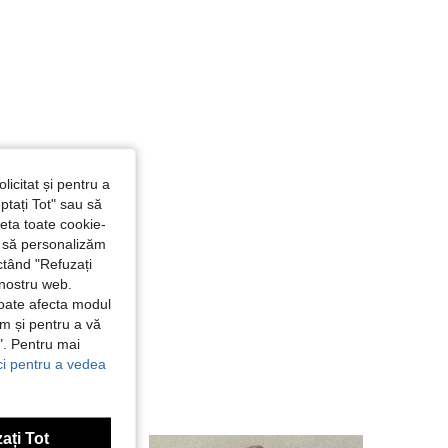
licitat și pentru a
ptați Tot" sau să
seta toate cookie-
și să personalizăm
ctând "Refuzați
 nostru web.
poate afecta modul
ăm și pentru a vă
e". Pentru mai
ici pentru a vedea
ați Tot