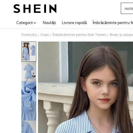
rochi
Use up 
Categorii
Noutăți
Livrare rapidă
Îmbrăcăminte pentru f
Domiciliu
Copii
Îmbrăcăminte pentru fete Tween
Body și salop
/
/
/