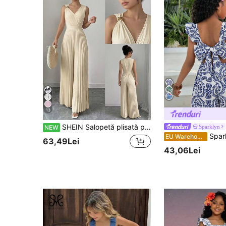
13
SHEIN Salopetă plisată pentru fete tween, bej, cu nasturi asimetrici și pliuri în stil soare, potrivită pentru zi de zi, ocazii elegante, vacanță, petreceri, sărbători și cumpărături
Sparklyn
NEW
Sparklyn Salopetă elegantă pentru fete, cu impr
EU Warehouse
63,49Lei
43,06Lei