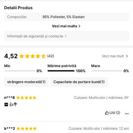
Detalii Produs
Compoziție:
95% Poliester, 5% Elastan
Vezi mai multe
Informații de siguranță și contacte
4,52
(42)
Vezi mai mult
Mic
Mărime potrivită
Mare
0%
100%
0%
strângere moderată
(1)
Capacitate de purtare bună
(1)
n***6
Culoare: Multicolor / mărimea: 9Y
👍💐
Util
(2)
b***2
Culoare: Multicolor / mărimea: 12 ani