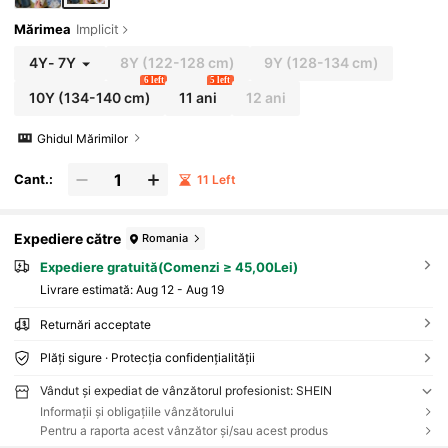
Mărimea
Implicit
4Y
-
7Y
8Y
(122-128 cm)
9Y
(128-134 cm)
6 left
5 left
10Y
(134-140 cm)
11 ani
12 ani
Ghidul Mărimilor
Cant.:
11 Left
Expediere către
Romania
Expediere gratuită(Comenzi ≥ 45,00Lei)
Livrare estimată:
Aug 12 - Aug 19
Returnări acceptate
Plăți sigure · Protecția confidențialității
Vândut și expediat de vânzătorul profesionist: SHEIN
Informații și obligațiile vânzătorului
Pentru a raporta acest vânzător și/sau acest produs