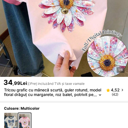
1/6
34
,99Lei
Preț incluzând TVA și taxe vamale
Tricou grafic cu mânecă scurtă, guler rotund, model
4,52
floral drăguț cu margarete, roz balet, potrivit pe
(42)
ntru vară, casual, pentru preadolescenti
Culoare: Multicolor