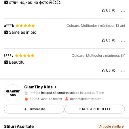
отлично,как
на
фото🤩🥰🥰
Util
(0)
a***k
Culoare: Multicolor / mărimea: 12 ani
Same
as
in
pic
Util
(0)
t***v
Culoare: Multicolor / mărimea: 8Y
Beautiful
Util
(0)
177K Urmăritori
4,85
GlamTiny Kids
i***0
a început să urmărească pe
în urmă cu 7 ore
i***e
navighează
500K+ Vândute recent
Recomandare 500K+
177K Urmăritori
4,85
Urmărește
TOATE ARTICOLELE
177K Urmăritori
4,85
Stiluri Asortate
Articole similare