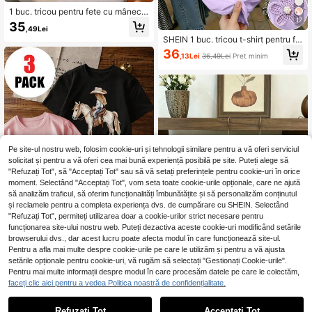
1 buc. tricou pentru fete cu mânecă
scurtă, colorblock, spălat, cu dungi,
17
35
,49Lei
inimă și floral, ținută pentru ieșiri de
SHEIN 1 buc. tricou t-shirt pentru fe
toamnă
te adolescente, moale, stil coreean,
36
,13Lei
36,49Lei
Preț minim
cu croșetat, imprimeu floral mov, m
ânecă scurtă, top casual versatil pe
ntru purtare zilnică și navetă în vară
Pe site-ul nostru web, folosim cookie-uri și tehnologii similare pentru a vă oferi serviciul
solicitat și pentru a vă oferi cea mai bună experiență posibilă pe site. Puteți alege să
"Refuzați Tot", să "Acceptați Tot" sau să vă setați preferințele pentru cookie-uri în orice
moment. Selectând "Acceptați Tot", vom seta toate cookie-urile opționale, care ne ajută
să analizăm traficul, să oferim funcționalități îmbunătățite și să personalizăm conținutul
și reclamele pentru a completa experiența dvs. de cumpărare cu SHEIN. Selectând
"Refuzați Tot", permiteți utilizarea doar a cookie-urilor strict necesare pentru
7
funcționarea site-ului nostru web. Puteți dezactiva aceste cookie-uri modificând setările
browserului dvs., dar acest lucru poate afecta modul în care funcționează site-ul.
Pentru a afla mai multe despre cookie-urile pe care le utilizăm și pentru a vă ajusta
HOLIDAY KIDS
setările opționale pentru cookie-uri, vă rugăm să selectați "Gestionați Cookie-urile".
3 buc tricou casual cu mânecă scur
Pentru mai multe informații despre modul în care procesăm datele pe care le colectăm,
51
tă și guler rotund pentru fete, îmbră
(2 buc) Set de 2 piese pentru f
faceți clic aici pentru a vedea Politica noastră de confidențialitate.
,47Lei
-1%
NEW
căminte de vară pentru studenți și c
51,99Lei
Preț minim
ete, tricou de vară la modă cu mâne
82
opii mici - Tricou minunat cu imprim
,99Lei
că lungă, imprimeu floral drăguț și c
eu de cai aduce bucurie și fericire fi
Refuzați Tot
Acceptați Tot