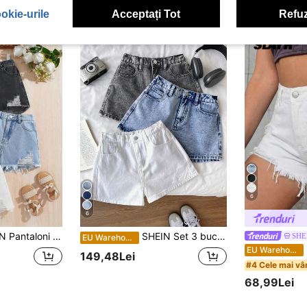
okie-urile
Acceptați Tot
Refuz
6
6
i și albi, pentru fete preadolescente, stil boho, casual, pentru plajă, vară, pentru concerte, rave, festivaluri, școală, campus, facultate
SHEIN Set 3 bucăți pantaloni scurți din denim pentru fete, alb, albastru, gri
SHE
EU Warehouse
EU Warehouse
149,48Lei
#4 Cele mai vâ
68,99Lei