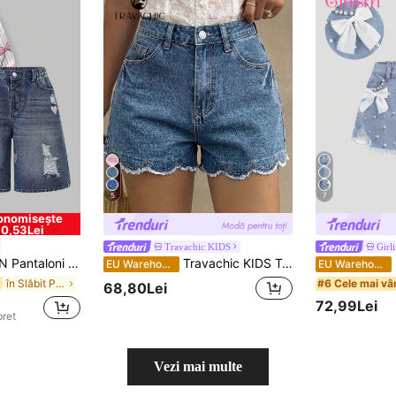
5
7
onomisește
0,53Lei
Travachic KIDS
Girl
e elastică, brodați cu steluțe albastre decolorate și aspect uzat, pentru fete Y2K, stil streetwear, pentru fete
Travachic KIDS Travachic KIDS Șort din denim pentru fete tween, modă homecoming streetwear, mix and match, design versatil Y2K vintage cool, albastru, cu broderie cu margini ondulate, pentru primăvară și vară, ținută zilnică, rave, festival și streetwear
SH
EU Warehouse
EU Warehouse
în Slăbit Pantaloni scurți din denim pentru fete p
#6 Cele mai vâ
68,80Lei
72,99Lei
pret
Vezi mai multe