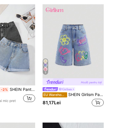
8
SHEIN Pantaloni scurți din denim largi, cu tiv rulat, pentru fete preadolescente, pentru vacanța de primăvară-vară, din 2 piese, casual, stil boho, pentru plajă, concert, rave, festival, școală, campus, facultate
Girlism
-2%
SHEIN Girlism Pantaloni scurți lungi din denim albastru, largi, cu talie înaltă, decolorați, casual, cu modele florale și litere, pentru fete preadolescente, stil boho de vară, vacanță, rave, concert, versatili și eleganți, perfecți pentru sezonul de întoarcere la școală și ținutele streetwear în aer liber.
EU Warehouse
i mic pret
81,17Lei