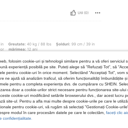
Util (0)
e: 40 kg / 88 lbs, Șolduri: 99 cm / 39 in, Talie: 79 cm / 31 in, Bust: 87 cm / 34 in, 
in
Greutate:
40 kg / 88 lbs
Șolduri:
99 cm / 39 in
lor
mărimea:
12 ani
web, folosim cookie-uri și tehnologii similare pentru a vă oferi serviciul so
ună experiență posibilă pe site. Puteți alege să "Refuzați Tot", să "Acce
nțele pentru cookie-uri în orice moment. Selectând "Acceptați Tot", vom 
are ne ajută să analizăm traficul, să oferim funcționalități îmbunătățite 
Util (0)
lamele pentru a completa experiența dvs. de cumpărare cu SHEIN. Sele
ilizarea doar a cookie-urilor strict necesare pentru funcționarea site-ului
 Recenzii
aceste cookie-uri modificând setările browserului dvs., dar acest lucru 
ză site-ul. Pentru a afla mai multe despre cookie-urile pe care le utiliz
ționale pentru cookie-uri, vă rugăm să selectați "Gestionați Cookie-uril
despre modul în care procesăm datele pe care le colectăm,
faceți clic a
e confidențialitate.