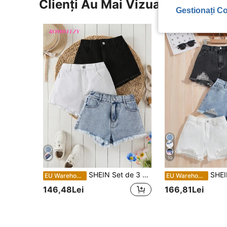
Clienți Au Mai Vizualizat
Gestionați Co
10
SHEIN Set de 3 blugi în stil Y2K pentru fete preadolescente, inclusiv denim vintage albastru deschis spălat, pantaloni scurți simpli în alb și negru, croială lejeră, material moale și confortabil, stil versatil la modă stradală, denim pentru fete
SHEIN Pantaloni scurți rupți din denim largi, negri, albaștr
EU Warehouse
EU Warehouse
146,48Lei
166,81Lei