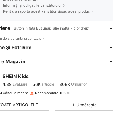
Informații și obligațiile vânzătorului
Pentru a raporta acest vânzător și/sau acest produs
iere
Buton în față,Buzunar,Talie inalta,Picior drept
ii de siguranță și contacte
4,89
56K
808K
e Și Potrivire
re Magazin
4,89
56K
808K
SHEIN Kids
4,89
56K
808K
Evaluare
articole
Urmăritori
h***s
a plătit
în urmă cu 1 zi
M Vândute recent
Recomandare 10.2M
4,89
56K
808K
TOATE ARTICOLELE
Urmărește
4,89
56K
808K