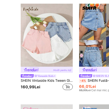
9
Vintaside Kids
SHEIN SL
SHEIN Vintaside Kids Tween Girl Pantaloni scurți din denim simpli, confortabili, casual
SHEIN Fustă-pantalon din denim asimetrică cu nasturi, stil casual boho Y2K,
-4%
66,01Lei
160,99Lei
68,99Lei
Cel mai mic 