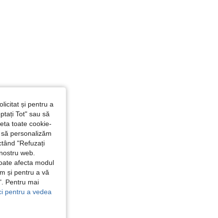
Culoare: Multicolor, mărimea: 12 ani
licitat și pentru a
ptați Tot" sau să
seta toate cookie-
și să personalizăm
ctând "Refuzați
 nostru web.
poate afecta modul
ăm și pentru a vă
e". Pentru mai
ici pentru a vedea