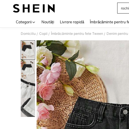
rochi
Use up 
Categorii
Noutăți
Livrare rapidă
Îmbrăcăminte pentru f
Domiciliu
Copii
Îmbrăcăminte pentru fete Tween
Denim pentru f
/
/
/