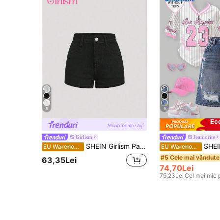
5
9
Ec
Girlism
Jeaniorite
SHEIN Girlism Pantaloni scurți din denim casual, cu elasticitate ridicată, pentru fete preadolescente, stil boho de vară pentru fete preadolescente
SHEIN Pantaloni scurți din denim lejeri, cu tali
EU Warehouse
EU Warehouse
#5 Cele mai vândute
63,35Lei
74,70Lei
75,23Lei
Cel mai mic 