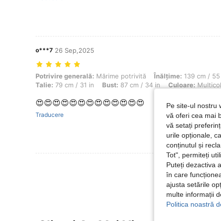
o***7
26 Sep,2025
Potrivire generală: Mărime potrivită, Înălţime: 139 cm / 55 in, Greutat
Potrivire generală:
Mărime potrivită
Înălţime:
139 cm / 55 
Talie:
79 cm / 31 in
Bust:
87 cm / 34 in
Culoare:
Multico
😍😍😍😍😍😍😍😍😍😍😍😍😍
Pe site-ul nostru 
Traducere
vă oferi cea mai b
vă setați preferi
urile opționale, c
conținutul și rec
Tot", permiteți ut
Vezi Mai Multe
Puteți dezactiva 
în care funcționea
ajusta setările op
multe informații 
Politica noastră d