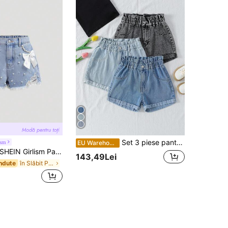
Set 3 piese pantaloni scurți din denim pentru fete adolescente: 3 pantaloni scurți din denim cu talie lejeră în diferite culori, pantaloni scurți din denim spălați, la modă și versatili, pentru vară
ism
EU Warehouse
EIN Girlism Pantaloni scurți eleganți din denim, spălați deschis la culoare, cu fundă, distressed, cu inserție de buzunar, perlă artificială și tiv zdrențuit, pentru festivaluri de primăvară și vară
143,49Lei
în Slăbit Pantaloni scurți din denim pentru fete p
ndute