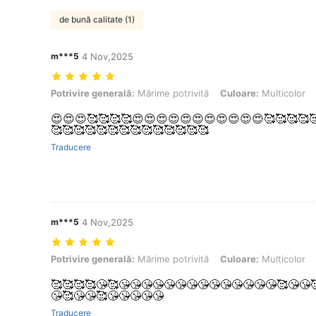
de bună calitate (1)
m***5
4 Nov,2025
Potrivire generală: Mărime potrivită, Culoare: Multicolor, mărimea: 1
Potrivire generală:
Mărime potrivită
Culoare:
Multicolor
😍😍😍🥰🥰🥰🥰😍😍😍😍😍😍😍😍😍😍😍🥰🥰🥰🥰🥰
🥰🥰🥰🥰🥰🥰🥰🥰🥰🥰🥰🥰🥰🥰
Traducere
m***5
4 Nov,2025
Potrivire generală: Mărime potrivită, Culoare: Multicolor, mărimea: 8
Potrivire generală:
Mărime potrivită
Culoare:
Multicolor
🥰🥰🥰🥰😘🥰😘😘😘😘😘😘😘😘😘😘😘😘😘😘🥰😘😘
😘🥰😘😘🥰😘😘😘😘😘
Traducere