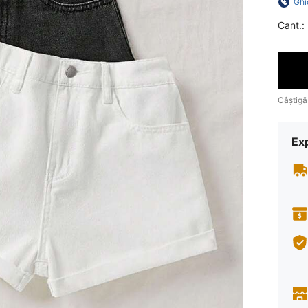
Ghi
Cant.:
Câștigă
Ex