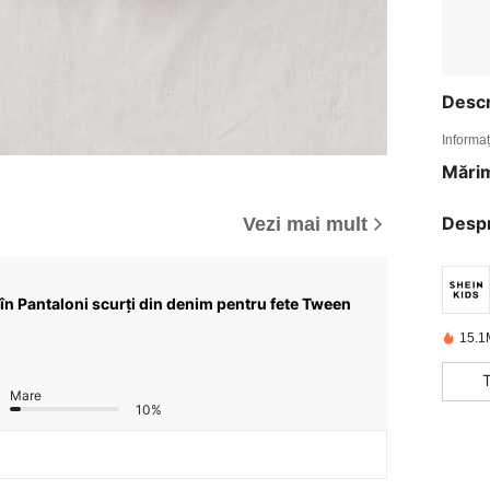
Descr
Informaț
Mărim
Desp
Vezi mai mult
în Pantaloni scurți din denim pentru fete Tween
15.1
Mare
10%