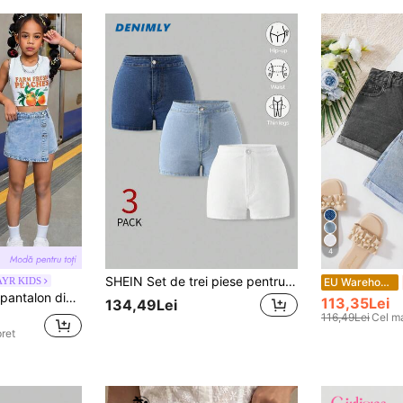
4
SHEIN Set de trei piese pentru fete preadolescente, 2026, primăvară-vară, pantaloni scurți din denim elastic, cu talie înaltă, albastru deschis, alb, albastru închis, culoare clasică, fete, slim fit, pantaloni scurți din denim pentru fete preadolescente, casual, confortabil, versatil și elegant, de vară, subțiri, cu talie înaltă, cu elastic, set de pantaloni scurți din denim
AYR KIDS
EU Warehouse
 pentru fete tween, pentru vacanța de vară și streetwear zilnic
113,35Lei
134,49Lei
116,49Lei
Cel ma
pret