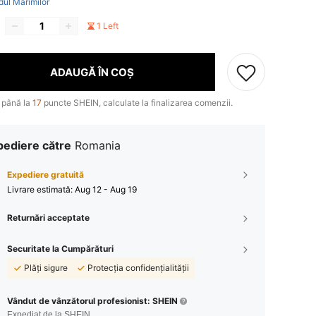
dul Mărimilor
1 Left
ADAUGĂ ÎN COȘ
 până la
17
puncte SHEIN, calculate la finalizarea comenzii.
pediere către
Romania
Expediere gratuită
Livrare estimată:
Aug 12 - Aug 19
Returnări acceptate
Securitate la Cumpărături
Plăți sigure
Protecția confidențialității
Vândut de vânzătorul profesionist: SHEIN
Expediat de la SHEIN