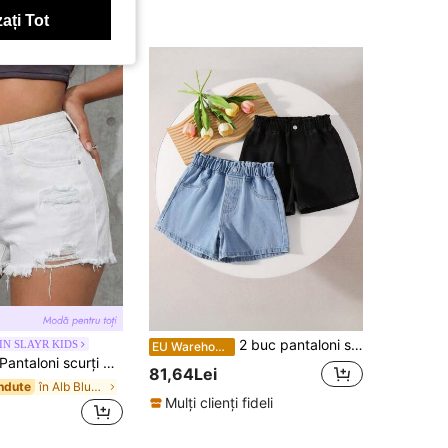
ați Tot
2 buc pantaloni scurți din denim clasici, casual, la modă, pentru fete
IN SLAYR KIDS
EU Warehouse
Pantaloni scurți din denim uzați, albastru deschis, pentru fete Tween
81,64Lei
în Alb Blugi pentru fete preadolescente
ndute
Mulți clienți fideli