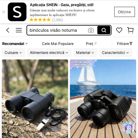
kikare pirat
Aplicația SHEIN - Gata, pregătiți, stil!
×
binocolo concerto
Găsește mai multe reduceri exclusive și oferte
Obține
suplimentare în aplicația SHEIN!
binóculos visão noturna
(5,000)
night vision binoculars
rochii elegante de nunta
Recomandat
Cele Mai Populare
Preț
Filtrare
kikare pirat
Culoare
Alimentare electrică
Material
Caracteristici