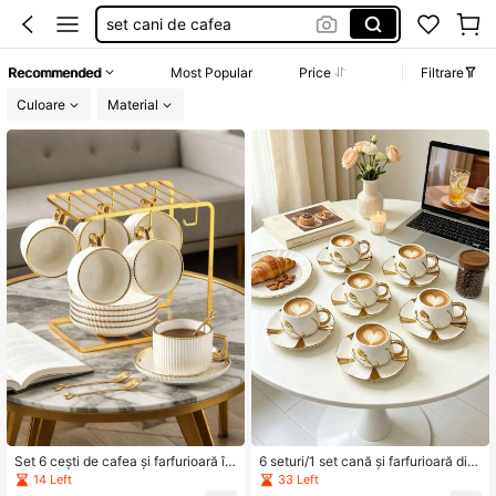
set căni cafea
cesti cafea
Recommended
Most Popular
Price
Filtrare
vintage tasse
Culoare
Material
Set 6 cești de cafea și farfurioară în
6 seturi/1 set cană și farfurioară din
stil european, Set de cești ceramice
ceramică cu relief flori de prun, 90
14 Left
33 Left
vintage în relief, Set de ceai de dup
ml, cană pentru espresso și latte art,