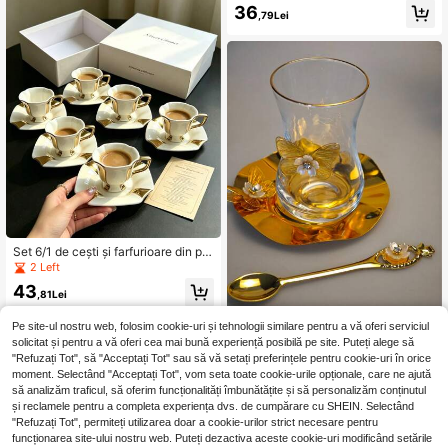
farfurioară din ceramică, formă rom
36
,79Lei
b, 90 ml, pentru cuptor cu micround
e și mașină de spălat vase, cană pe
ntru espresso și cafea arabă, potrivi
tă pentru ceaiul de la prânz, cafene
a, bucătărie și decor de acasă, cad
ou perfect
Set 6/1 de cești și farfurioare din por
țelan alb cu bordură geometrică aur
2 Left
ie, 90 ml, premium, pentru cafea la
43
birou, ceai de după-amiază, set de
,81Lei
ceai de lux, potrivit pentru hotel, res
taurant, acasă, cafenea, ceai de flor
Pe site-ul nostru web, folosim cookie-uri și tehnologii similare pentru a vă oferi serviciul
i, cadou personalizat, suvenir, petre
1 ceașcă de cafea de lux din sticlă
solicitat și pentru a vă oferi cea mai bună experiență posibilă pe site. Puteți alege să
cere, adunare, zi de naștere, cadou
17
cu ramă aurie și linguriță, ceașcă de
"Refuzați Tot", să "Acceptați Tot" sau să vă setați preferințele pentru cookie-uri în orice
,02Lei
-15%
de nuntă și cină, poate fi folosit ca d
cafea turcească nouă cu farfurie, fa
20,08Lei
Preț minim
moment. Selectând "Acceptați Tot", vom seta toate cookie-urile opționale, care ne ajută
iverse cadouri de sărbători
rfurie de desert cu fluture
să analizăm traficul, să oferim funcționalități îmbunătățite și să personalizăm conținutul
și reclamele pentru a completa experiența dvs. de cumpărare cu SHEIN. Selectând
"Refuzați Tot", permiteți utilizarea doar a cookie-urilor strict necesare pentru
funcționarea site-ului nostru web. Puteți dezactiva aceste cookie-uri modificând setările