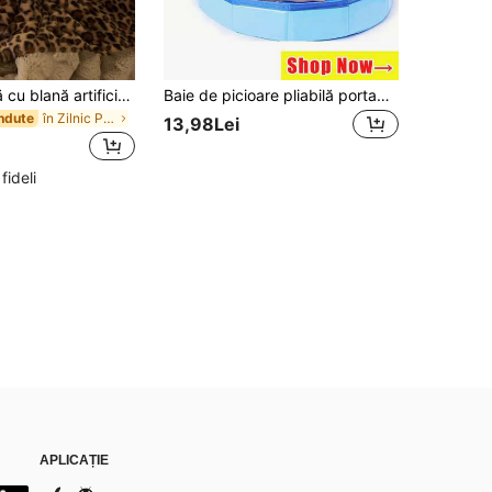
1 pătură caldă cu blană artificială cu imprimeu leopard, strat dublu, textură moale și netedă din blană artificială de animal, pătură reversibilă din pluș pentru casă, sufragerie, dormitor, canapea, cuvertură multifuncțională pentru toate anotimpurile, pentru a vă îmbunătăți stilul de viață
Baie de picioare pliabilă portabilă pentru intrările în piscină, baie de picioare pliabilă din compozit PVC, accesoriu esențial pentru curățarea piscinei multi-componentă, cadă de baie pentru animale de companie din PVC, cadă de baie pliabilă, multifuncțională pentru piscine, piscine cu așternut pentru pisici
în Zilnic Pături de salon
ndute
13,98Lei
 fideli
APLICAȚIE