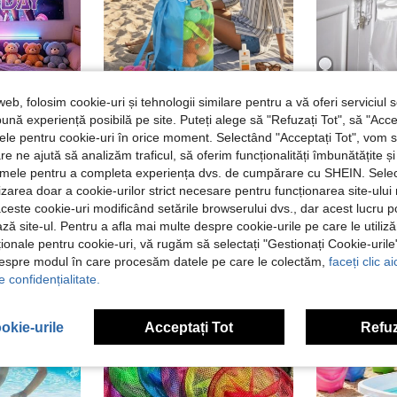
web, folosim cookie-uri și tehnologii similare pentru a vă oferi serviciul so
ună experiență posibilă pe site. Puteți alege să "Refuzați Tot", să "Acce
asmodee 1 buc. fundal pentru petrecere de zi de naștere stil K-Pop cu grup de fete anime, 150x100 cm, fundal fotografic cu desen animat, banner decorativ de perete La mulți ani, decor pentru petrecere
Geantă de plajă reglabilă din nailon cu închidere cu șnur - Geantă ușoară din plasă pentru depozitarea jucăriilor, hainelor etc. - Ideală pentru adolescenți la plajă, disponibilă în 5 culori, depozitare tip scoică pentru plajă pentru adolescenți
#Pijam
nțele pentru cookie-uri în orice moment. Selectând "Acceptați Tot", vom 
#1 Cele mai vâ
EU Warehouse
în Poliester Fundaluri de petrecere
18,48Lei
(
are ne ajută să analizăm traficul, să oferim funcționalități îmbunătățite 
#1 Cele mai vâ
#1 Cele mai vâ
lamele pentru a completa experiența dvs. de cumpărare cu SHEIN. Sele
(
(
44,49Lei
ilizarea doar a cookie-urilor strict necesare pentru funcționarea site-ului
#1 Cele mai vâ
45,09Lei
Cel ma
aceste cookie-uri modificând setările browserului dvs., dar acest lucru 
(
ză site-ul. Pentru a afla mai multe despre cookie-urile pe care le utiliz
ționale pentru cookie-uri, vă rugăm să selectați "Gestionați Cookie-uril
despre modul în care procesăm datele pe care le colectăm,
faceți clic a
e confidențialitate.
okie-urile
Acceptați Tot
Refuz