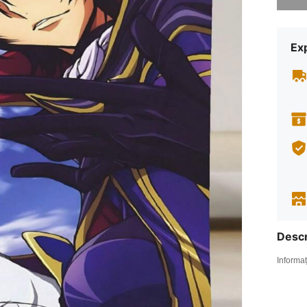
Ex
Descr
Informaț