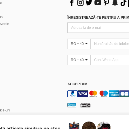
ne
us
ÎNREGISTREAZĂ-TE PENTRU A PRIMI
ecvente
RO + 40
RO + 40
ACCEPTĂM
kie-uri
nd IA
ată articole similare pe stoc