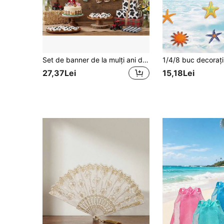
Set de banner de la mulți ani din pâslă cu temă animale de fermă și pădure, 2D plat, decor rustic și decorativ pentru petrecere de zi de naștere, decor de perete DIY
27,37Lei
15,18Lei