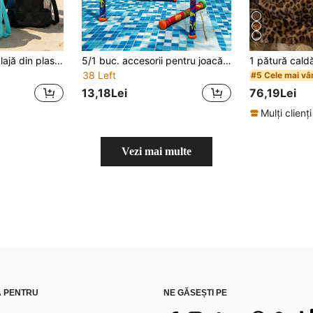
1 buc. geantă de plajă din plasă cu capacitate mare, rucsac respirabil cu șnur, geantă organizatoare colorată de vară, potrivită pentru piscină, sporturi în aer liber, înot, scoici, croazieră, Anul Nou, Ziua Îndrăgostiților, Ziua Mamei, Ziua Tatălui, cadou de absolvire
5/1 buc. accesorii pentru joacă în apă din PVC, culoare aleatorie, recuzite de distracție pentru petreceri pentru adulți, jucării de scufădat pentru piscină de vară, jucării educaționale de aruncat, cadouri pentru piscină în aer liber, accesorii de înot, potrivite pentru plajă, piscină, baie, pot fi folosite și pentru Halloween, Crăciun, Ziua Recunoștinței, piscină, plutitoare pentru piscină, accesorii pentru piscină, jucării pentru piscină, articole pentru piscină, esențiale pentru piscină, jucării pentru piscină
38 Left
#5 Cele mai vâ
13,18Lei
76,19Lei
Mulți clienți
Vezi mai multe
Ă PENTRU
NE GĂSEȘTI PE