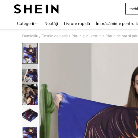
rochi
Use up 
Categorii
Noutăți
Livrare rapidă
Îmbrăcăminte pentru f
Domiciliu
Textile de casă
Pături și cuverturi
Pături de pat și pă
/
/
/