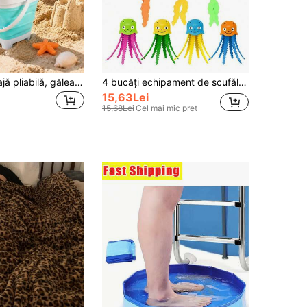
Găleată de plajă pliabilă, găleată de nisip portabilă din silicon, pliabilă, cu bordură întărită, fund stabil și mâner confortabil, ușoară și reutilizabilă, potrivită pentru joacă în familie la plajă, vacanță de vară, piscină, camping, picnic, grădinărit, set de jucării de plajă - găleată portabilă pliabilă pentru apă, instrument pentru săpat în nisip și joacă cu apa în aer liber, jucărie de plajă educațională pentru copilărie timpurie, camping, acasă, esențiale pentru vacanțe, esențiale pentru călătorii, întoarcere la școală, esențial pentru sărbători, cadouri, accesorii de camping
4 bucăți echipament de scufăle în formă de calamar din PVC, culori aleatorii, joc de petrecere pentru adulți, jucărie de prins sub apă pentru piscină în vară, jucărie educațională de aruncat, cadou pentru piscină în aer liber, potrivit pentru Halloween/Crăciun/Ziua Recunoștinței, plajă
15,63Lei
15,68Lei
Cel mai mic pret