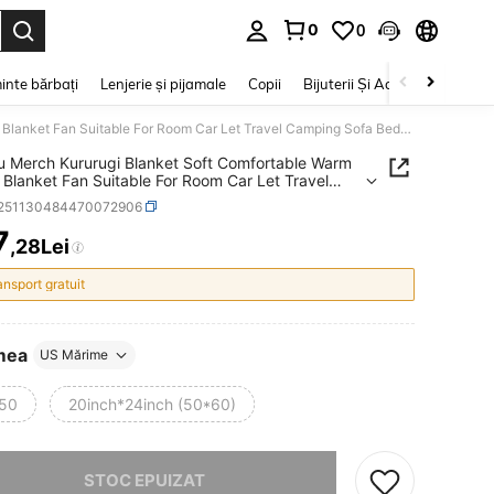
0
0
e. Press Enter to select.
inte bărbați
Lenjerie și pijamale
Copii
Bijuterii Și Accesorii
Frumu
Suzaku Merch Kururugi Blanket Soft Comfortable Warm Fleece Blanket Fan Suitable For Room Car Let Travel Camping Sofa Bedroom, Living Room, Sofa, Car, Travel, Home Decoration Decoration Merch Gift
 Merch Kururugi Blanket Soft Comfortable Warm
 Blanket Fan Suitable For Room Car Let Travel
g Sofa Bedroom, Living Room, Sofa, Car, Travel,
f251130484470072906
ecoration Decoration Merch Gift
7
,28Lei
ICE AND AVAILABILITY
ansport gratuit
mea
US Mărime
50
20inch*24inch (50*60)
rău, articolul are stoc epuizat.
STOC EPUIZAT