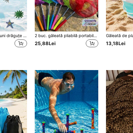
1/4/8 buc decorațiuni drăguțe colorate din cauciuc cu stele de mare, decor pentru piscină cu scufundări subacvatice, accesorii plutitoare pentru scene, potrivite pentru piscină, plajă, acvariu, decorațiuni exterioare, consumabile pentru petreceri la piscină de vară, cadouri decorative elegante pentru ziua de naștere, Anul Nou, Ziua Îndrăgostiților, Ziua Mamei, Ziua Tatălui, absolvire
2 buc. găleată pliabilă portabilă pentru pescuit, plasă telescopică din oțel inoxidabil, plasă tip fluture pentru prinderea insectelor în grădină, mini plasă colorată cu scoop, instrument pentru curățarea piscinei, set de prindere de vară pentru plajă, piscină, exterior, călătorii, camping, picnic, explorare natură și petrecere în grădină
25,88Lei
13,18Lei