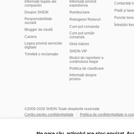
Informații legale ale
Informații privind
Contactați-
companiei
expedierea
Plată și taxe
Despre SHEIN
Rambursare
Puncte bon
Responsabilitate
Retragere/ Retururi
socială
Întrebări fr
Cum pot comanda
Blogger de modă
Cum pot urmări
Cariere
comanda
Legea privind serviciile
Ghid mărimi
digitale
SHEIN VIP
Trimiteți o reclamație
Modul de raportare a
conținutului ilegal
Politica de clasificare
​Informații despre
produs
©2009-2026 SHEIN Toate drepturile rezervate
Centru pentru confidențialitate
Politica de confidențialitate și coo
Gestionează module cookie
Termeni și Condiții
Politica privi
Proprietate intelectuală
Alegerea de reclame
Ne pare rău, articolul are stoc epuizat. Ar