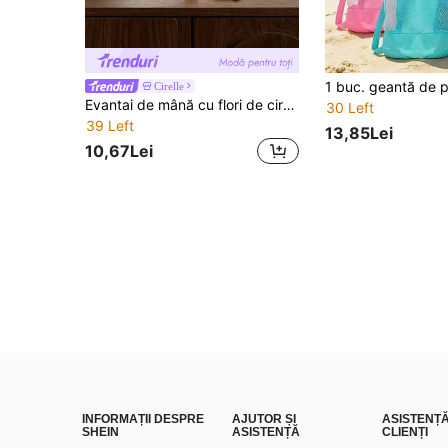
Cirelle
Evantai de mână cu flori de cireș albe și imprimeu cu folie aurie, potrivit pentru uz casnic
30 Left
39 Left
13,85Lei
10,67Lei
INFORMAȚII DESPRE
AJUTOR ȘI
ASISTENȚ
SHEIN
ASISTENȚĂ
CLIENȚI