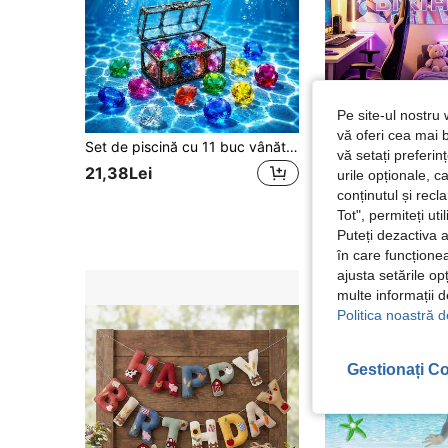
Pe site-ul nostru 
vă oferi cea mai b
Set de piscină cu 11 buc vânătoare de comori subacvatice, pietre prețioase colorate pentru scufundări cu cufăr cu comori de pirat, accesorii pentru joc de scufundări în piscină pentru petrecere de vară la piscină, petrecere pe plajă, jocuri cu apă, consumabile pentru distracție în aer liber
vă setați preferi
#5 Cele mai vândute
21,38Lei
urile opționale, c
24,28Lei
conținutul și rec
Tot", permiteți ut
Puteți dezactiva 
în care funcționea
ajusta setările op
multe informații 
Politica noastră d
Gestionați Co