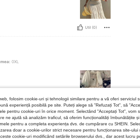
Util (0)
imea:
0XL
web, folosim cookie-uri și tehnologii similare pentru a vă oferi serviciul so
ună experiență posibilă pe site. Puteți alege să "Refuzați Tot", să "Acce
Util (0)
nțele pentru cookie-uri în orice moment. Selectând "Acceptați Tot", vom 
are ne ajută să analizăm traficul, să oferim funcționalități îmbunătățite 
lamele pentru a completa experiența dvs. de cumpărare cu SHEIN. Sele
 Recenzii
ilizarea doar a cookie-urilor strict necesare pentru funcționarea site-ului
aceste cookie-uri modificând setările browserului dvs., dar acest lucru 