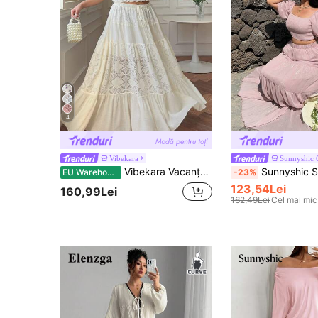
4
Vibekara
Sunnyshic
Vibekara Vacanță, Dezbrăcat, Ținută de vară pentru femei, Dulce, cu umeri dezbrăcați, Top cu talie înaltă, linie A, culoare solidă, material texturat, dantelă, set două piese, Elegant de vară, Petrecere, Seară, Cămașă și fustă din dantelă franceză de lux de înaltă calitate, Set două piese, Banchet elegant la modă nouă, Elegant, Zi de naștere
Sunnyshic Set de două piese, mărime 
EU Warehouse
-23%
123,54Lei
160,99Lei
162,49Lei
Cel mai mic