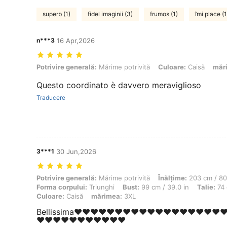
superb (1)
fidel imaginii (3)
frumos (1)
îmi place (1
n***3
16 Apr,2026
Potrivire generală: Mărime potrivită, Culoare: Caisă, mărimea: 1XL
Potrivire generală:
Mărime potrivită
Culoare:
Caisă
măr
Questo coordinato è davvero meraviglioso
Traducere
3***1
30 Jun,2026
Potrivire generală: Mărime potrivită, Înălţime: 203 cm / 80 in, Greuta
Potrivire generală:
Mărime potrivită
Înălţime:
203 cm / 80
Forma corpului:
Triunghi
Bust:
99 cm / 39.0 in
Talie:
74 
Culoare:
Caisă
mărimea:
3XL
Bellissima❤️❤️❤️❤️❤️❤️❤️❤️❤️❤️❤️❤️❤️❤️❤️❤️❤️❤️❤
❤️❤️❤️❤️❤️❤️❤️❤️❤️❤️❤️