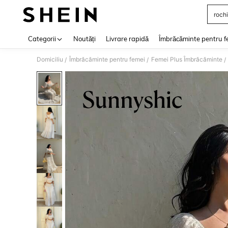
rochi
Use up 
Categorii
Noutăți
Livrare rapidă
Îmbrăcăminte pentru f
Domiciliu
Îmbrăcăminte pentru femei
Femei Plus Îmbrăcăminte
/
/
/