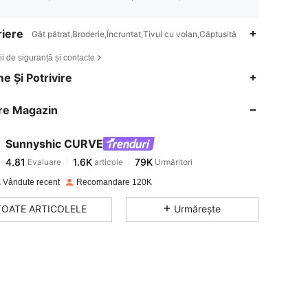
iere
Gât pătrat,Broderie,Încruntat,Tivul cu volan,Căptușită
ii de siguranță și contacte
4,81
1.6K
79K
e Și Potrivire
re Magazin
4,81
1.6K
79K
Sunnyshic CURVE
4,81
1.6K
79K
Evaluare
articole
Urmăritori
g***3
a plătit
în urmă cu 1 zi
 Vândute recent
Recomandare 120K
4,81
1.6K
79K
TOATE ARTICOLELE
Urmărește
4,81
1.6K
79K
4,81
1.6K
79K