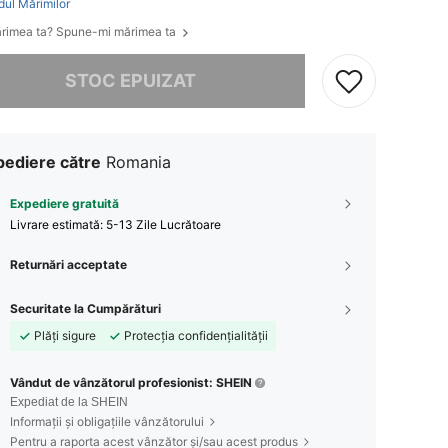
dul Mărimilor
rimea ta? Spune-mi mărimea ta
rău, articolul are stoc epuizat.
STOC EPUIZAT
pediere către
Romania
Expediere gratuită
Livrare estimată:
5-13 Zile Lucrătoare
Returnări acceptate
Securitate la Cumpărături
Plăți sigure
Protecția confidențialității
Vândut de vânzătorul profesionist: SHEIN
Expediat de la SHEIN
Informații și obligațiile vânzătorului
Pentru a raporta acest vânzător și/sau acest produs