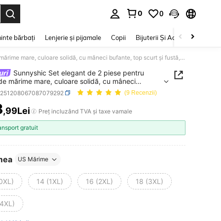
0
0
e. Press Enter to select.
inte bărbați
Lenjerie și pijamale
Copii
Bijuterii Și Accesorii
Frumu
Sunnyshic Set elegant de 2 piese pentru femei de mărime mare, culoare solidă, cu mâneci bufante, top scurt și fustă, stil vacanță
Sunnyshic Set elegant de 2 piese pentru
de mărime mare, culoare solidă, cu mâneci
, top scurt și fustă, stil vacanță
z251208067087079292
(9 Recenzii)
3
,99Lei
ICE AND AVAILABILITY
Preț incluzând TVA și taxe vamale
ansport gratuit
mea
US Mărime
(0XL)
14 (1XL)
16 (2XL)
18 (3XL)
(4XL)