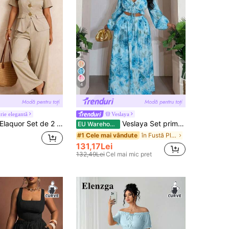
4
rie elegantă
Veslaya
laquor Set de 2 piese, top și pantaloni, minimalist, culoare uni, mărime plus, pentru zi, cu mânecă scurtă
Veslaya Set primăvară/vară nou, top scurt cu imprimeu floral romantic și fustă lungă, potrivit pentru vacanță, plajă, petrecere, întâlnire, mărime mare
EU Warehouse
în Fustă Plus Dimensiune Co-Ords
#1 Cele mai vândute
131,17Lei
132,49Lei
Cel mai mic pret