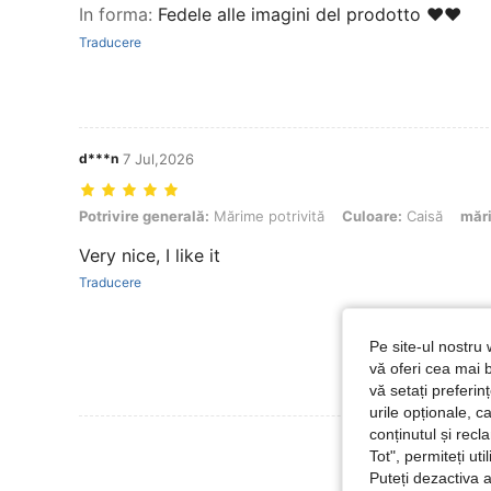
In forma
:
Fedele alle imagini del prodotto ❤️❤️
Traducere
d***n
7 Jul,2026
Potrivire generală: Mărime potrivită, Culoare: Caisă, mărimea: 0XL
Potrivire generală:
Mărime potrivită
Culoare:
Caisă
măr
Very nice, I like it
Traducere
Pe site-ul nostru 
vă oferi cea mai b
vă setați preferi
urile opționale, c
conținutul și rec
Vezi Mai Multe
Tot", permiteți ut
Puteți dezactiva 