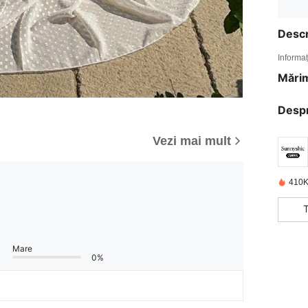
Descr
Informaț
Mărim
Desp
Vezi mai mult
410K
Mare
0%