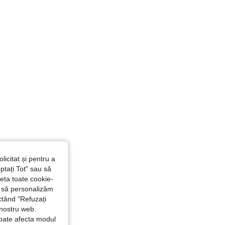
licitat și pentru a
ptați Tot" sau să
seta toate cookie-
și să personalizăm
ctând "Refuzați
 nostru web.
poate afecta modul