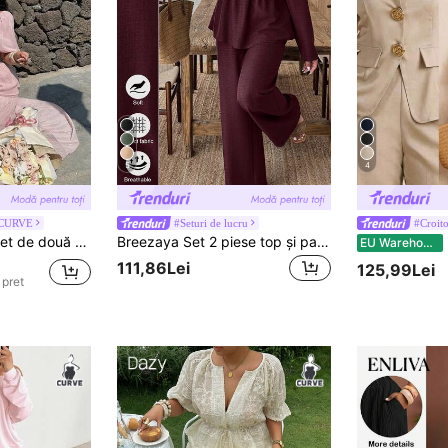
5
4
 CURVE
#Seturi de lucru
#Croito
plus, dantelă aurie, primăvară/vară
Breezaya Set 2 piese top și pantaloni cu guler pătrat, culoare solidă, mărime plus, mărime
E
EU Warehouse
111,86Lei
125,99Lei
 pret