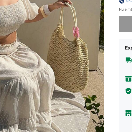
Ghi
Nu e mă
Ne pare 
Ex