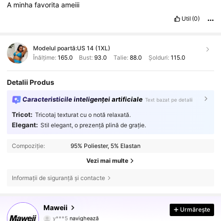
A
minha
favorita
ameiii
Util
(0)
Modelul poartă:
US 14 (1XL)
Înălțime:
165.0
Bust:
93.0
Talie:
88.0
Șolduri:
115.0
Detalii Produs
Caracteristicile inteligenței artificiale
Text bazat pe detalii
Tricot:
Tricotaj texturat cu o notă relaxată.
Elegant:
Stil elegant, o prezență plină de grație.
Compoziție:
95% Poliester, 5% Elastan
Vezi mai multe
Informații de siguranță și contacte
350K Urmăritori
4,79
Maweii
Urmărește
y***5
navighează
350K Urmăritori
4,79