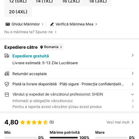
12
(0XL)
14
(1XL)
16
(2XL)
18
(3XL)
20
(4XL)
Ghidul Mărimilor
Verifică Mărimea Mea
Nu e mărimea ta? Spune-ne
Expediere către
Romania
Expediere gratuită
Livrare estimată:
5-13 Zile Lucrătoare
Returnări acceptate
Plată la livrare disponibilă · Plăți sigure · Protecția confidențialității
Vândut și expediat de vânzătorul profesionist: SHEIN
Informații și obligațiile vânzătorului
Pentru a raporta acest vânzător și/sau acest produs
4,80
(5)
Vezi mai mult
Mic
Mărime potrivită
Mare
0%
100%
0%