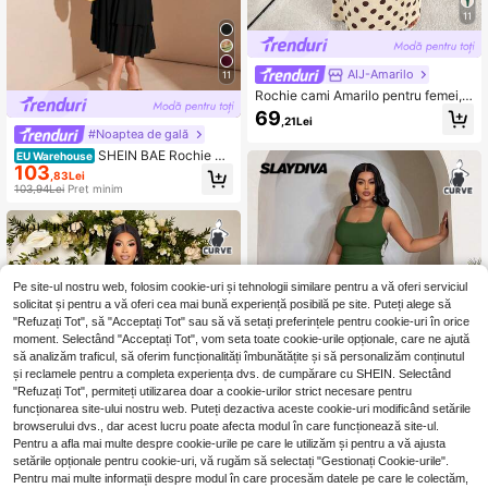
11
AIJ-Amarilo
11
Rochie cami Amarilo pentru femei,
mărimi mari, sexy și la modă, cu imp
69
,21Lei
rimeu în model wave, decolteu adâ
#Noaptea de gală
nc în V, talie evazată, elegantă, pen
SHEIN BAE Rochie mi
tru petreceri, cu poisoare, de vară
EU Warehouse
103
di mulată pentru femei, mărime plus,
,83Lei
cu decolteu în V, tiv pliabil, rochie d
103,94Lei
Preț minim
e petrecere de vacanță
Pe site-ul nostru web, folosim cookie-uri și tehnologii similare pentru a vă oferi serviciul
solicitat și pentru a vă oferi cea mai bună experiență posibilă pe site. Puteți alege să
"Refuzați Tot", să "Acceptați Tot" sau să vă setați preferințele pentru cookie-uri în orice
moment. Selectând "Acceptați Tot", vom seta toate cookie-urile opționale, care ne ajută
să analizăm traficul, să oferim funcționalități îmbunătățite și să personalizăm conținutul
și reclamele pentru a completa experiența dvs. de cumpărare cu SHEIN. Selectând
"Refuzați Tot", permiteți utilizarea doar a cookie-urilor strict necesare pentru
funcționarea site-ului nostru web. Puteți dezactiva aceste cookie-uri modificând setările
10
browserului dvs., dar acest lucru poate afecta modul în care funcționează site-ul.
Pentru a afla mai multe despre cookie-urile pe care le utilizăm și pentru a vă ajusta
setările opționale pentru cookie-uri, vă rugăm să selectați "Gestionați Cookie-urile".
Slaydiva CURVE
Pentru mai multe informații despre modul în care procesăm datele pe care le colectăm,
7