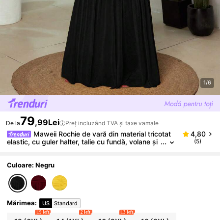
1/6
79
,99Lei
De la
Preț incluzând TVA și taxe vamale
Maweii Rochie de vară din material tricotat
4,80
elastic, cu guler halter, talie cu fundă, volane și
(5)
patchwork din plasă, fără mâneci, ținută de pet
recere, stil elegant și sofisticat
Culoare: Negru
Mărimea
:
US
Standard
19 left
2 left
13 left