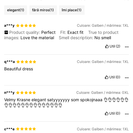
elegant
(1)
fără miros
(1)
îmi place
(1)
a***y
Culoare: Galben / mărimea: 1XL
Product quality:
Perfect
Fit:
Exact
fit
True to product
images:
Love
the
material
Smell description:
No
smell
Util
(2)
q***a
Culoare: Galben / mărimea: 1XL
Beautiful
dress
Util
(0)
n***y
Culoare: Galben / mărimea: 0XL
Velmy
Krasne
elegant
satyyyyyyy
som
spokojnaaa
👌👌👌👌👌👌
👌👌👌👌👌👌👌👌👌👌👌👌👌👌
Util
(0)
c***e
Culoare: Galben / mărimea: 1XL