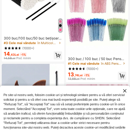
300 buc/100 buc/50 buc bețișoare
aplicator pentru ruj, aplicator pentru
#3 Cele mai vândute
în Multicolor Pensule pentru buze
gloss de buze, tampisoare pentru m
(1000+)
achiaj fără scame, instrumente de fr
14
umusețe
,43Lei
-1%
14,58Lei
Preț minim
300 buc / 100 buc / 50 buc Pensul
e negre pentru ochi de înaltă calitat
#1 Cele mai vândute
în ABS Pensule pentru ochi
e – moi, blânde și precise, pentru ex
(1000+)
tensii de gene, sprâncene și machia
13
j, potrivite pentru ten normal, fără p
,74Lei
-1%
13,88Lei
Preț minim
arfum, cu tija din plastic ABS, desig
n palm brush, ușor de utilizat – set d
e machiaj pentru ochi pentru mamă
Pe site-ul nostru web, folosim cookie-uri și tehnologii similare pentru a vă oferi serviciul
solicitat și pentru a vă oferi cea mai bună experiență posibilă pe site. Puteți alege să
"Refuzați Tot", să "Acceptați Tot" sau să vă setați preferințele pentru cookie-uri în orice
moment. Selectând "Acceptați Tot", vom seta toate cookie-urile opționale, care ne ajută
să analizăm traficul, să oferim funcționalități îmbunătățite și să personalizăm conținutul
și reclamele pentru a completa experiența dvs. de cumpărare cu SHEIN. Selectând
"Refuzați Tot", permiteți utilizarea doar a cookie-urilor strict necesare pentru
funcționarea site-ului nostru web. Puteți dezactiva aceste cookie-uri modificând setările