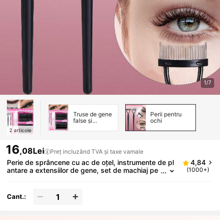
1/7
Truse de gene
Perii pentru
false și
ochi
adezivi
2
articole
16
,08Lei
Preț incluzând TVA și taxe vamale
Perie de sprâncene cu ac de oțel, instrumente de pl
4,84
antare a extensiilor de gene, set de machiaj pe
(1000+)
ntru gene pentru femei cu aplicator de rimel hip
oalergenic pentru gene, pentru gene perfecte, perie
pentru sprâncene, perie pentru fard de pleoape, pe
Cant.:
rie, cadouri