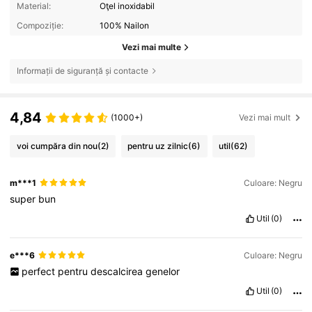
Material:
Oţel inoxidabil
Compoziție:
100% Nailon
Vezi mai multe
Informații de siguranță și contacte
4,84
(1000+)
Vezi mai mult
voi cumpăra din nou
(2)
pentru uz zilnic
(6)
util
(62)
m***1
Culoare: Negru
super
bun
Util
(0)
e***6
Culoare: Negru
perfect
pentru
descalcirea
genelor
Util
(0)