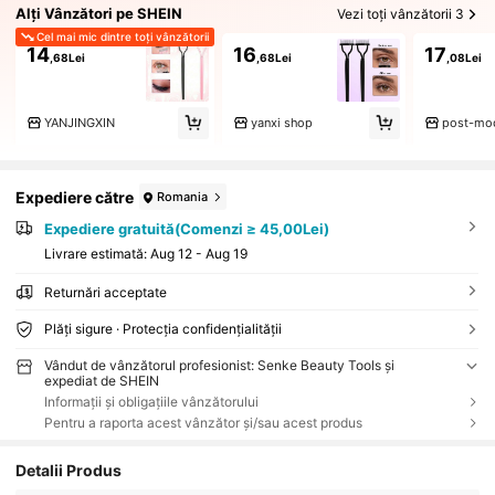
Alți Vânzători pe SHEIN
Vezi toți vânzătorii 3
Cel mai mic dintre toți vânzătorii
14
16
17
,68Lei
,68Lei
,08Lei
YANJINGXIN
yanxi shop
post-mo
Expediere către
Romania
Expediere gratuită(Comenzi ≥ 45,00Lei)
Livrare estimată:
Aug 12 - Aug 19
Returnări acceptate
Plăți sigure · Protecția confidențialității
Vândut de vânzătorul profesionist: Senke Beauty Tools și
expediat de SHEIN
Informații și obligațiile vânzătorului
Pentru a raporta acest vânzător și/sau acest produs
Detalii Produs