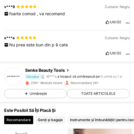
v***9
Culoare: Negru
foarte
comod
,
va
recomand
Util
(0)
s***a
Culoare: Negru
Nu
prea
este
bun
din
p
ă
cate
Util
(0)
325 Urmăritori
4,87
Senke Beauty Tools
M***a
a început să urmărească pe
în urmă cu 1 zi
Vânzător
i***6
navighează
25K+ Vândute recent
Recomandare 2K+
325 Urmăritori
4,87
Urmărește
TOATE ARTICOLELE
325 Urmăritori
4,87
Este Posibil Să Îți Placă Și
325 Urmăritori
4,87
Recomandare
Genți și bagaje
Instrumente și îmbunătățiri pentru loc
325 Urmăritori
4,87