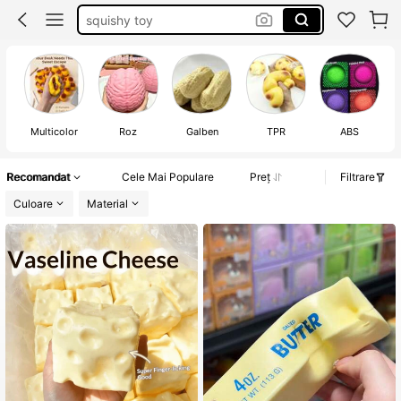
squisy
squishies
sqiushy
Multicolor
Roz
Galben
TPR
ABS
Recomandat
Cele Mai Populare
Preț
Filtrare
Culoare
Material