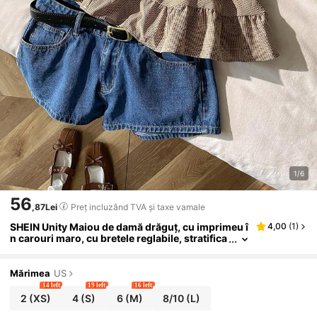
1/6
56
,87Lei
Preț incluzând TVA și taxe vamale
SHEIN Unity Maiou de damă drăguț, cu imprimeu î
4,00
(
1
)
n carouri maro, cu bretele reglabile, stratifica
t, cu volane, versatil pentru vacanța de vară, c
arnaval elegant
Mărimea
US
14 left
19 left
16 left
2
(XS)
4
(S)
6
(M)
8/10
(L)