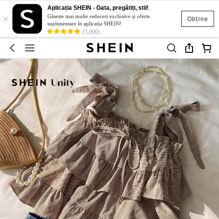
Aplicația SHEIN - Gata, pregătiți, stil!
×
Găsește mai multe reduceri exclusive și oferte
Obține
suplimentare în aplicația SHEIN!
(5,000)