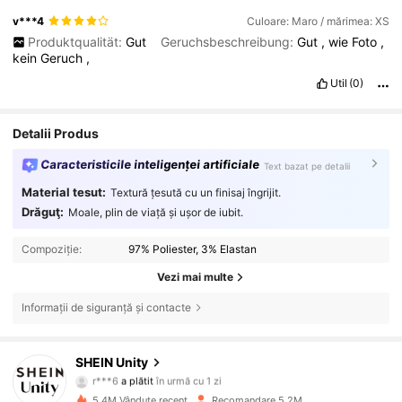
v***4
Culoare: Maro / mărimea: XS
Produktqualität:
Gut
Geruchsbeschreibung:
Gut
,
wie
Foto
,
kein
Geruch
,
Util
(0)
Detalii Produs
Caracteristicile inteligenței artificiale
Text bazat pe detalii
Material tesut:
Textură țesută cu un finisaj îngrijit.
Drăguţ:
Moale, plin de viață și ușor de iubit.
Compoziție:
97% Poliester, 3% Elastan
Vezi mai multe
Informații de siguranță și contacte
SHEIN Unity
544K Urmăritori
4,81
r***6
a plătit
în urmă cu 1 zi
a***a
a început să urmărească pe
în urmă cu 10 minute
5.4M Vândute recent
Recomandare 5.2M