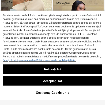
hic și elegant, casual
Pe site-ul nostru web, folosim cookie-uri și tehnologii similare pentru a vă oferi serviciul
solicitat și pentru a vă oferi cea mai bună experiență posibilă pe site. Puteți alege să
"Refuzați Tot", să "Acceptați Tot" sau să vă setați preferințele pentru cookie-uri în orice
moment. Selectând "Acceptați Tot", vom seta toate cookie-urile opționale, care ne ajută
să analizăm traficul, să oferim funcționalități îmbunătățite și să personalizăm conținutul
și reclamele pentru a completa experiența dvs. de cumpărare cu SHEIN. Selectând
"Refuzați Tot", permiteți utilizarea doar a cookie-urilor strict necesare pentru
funcționarea site-ului nostru web. Puteți dezactiva aceste cookie-uri modificând setările
browserului dvs., dar acest lucru poate afecta modul în care funcționează site-ul.
Pentru a afla mai multe despre cookie-urile pe care le utilizăm și pentru a vă ajusta
setările opționale pentru cookie-uri, vă rugăm să selectați "Gestionați Cookie-urile".
Pentru mai multe informații despre modul în care procesăm datele pe care le colectăm,
faceți clic aici pentru a vedea Politica noastră de confidențialitate.
Siren Gaze
Refuzați Tot
Siren Gaze Bluză eleg
Mima John
EU Warehouse
antă de vară pentru femei, bej, pent
58
Mima John Top
EU Warehouse
NEW
,40Lei
ru cină și întâlniri, cu pliuri asimetric
camisol tip sutien casual pentru fem
73
e, decor cu nasturi metalici, guler as
,99Lei
ei, potrivit pentru ieșiri casual, vaca
Acceptați Tot
imetric și umeri, top clasic chic de v
nțe la plajă, întâlniri cu prietenele, p
ară
etreceri de ziua de naștere și întâlni
ri, primăvară/vară
Gestionați Cookie-urile
ADAUGĂ ÎN COȘ