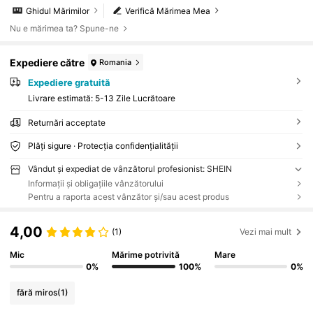
Ghidul Mărimilor
Verifică Mărimea Mea
Nu e mărimea ta? Spune-ne
Expediere către
Romania
Expediere gratuită
Livrare estimată:
5-13 Zile Lucrătoare
Returnări acceptate
Plăți sigure · Protecția confidențialității
Vândut și expediat de vânzătorul profesionist: SHEIN
Informații și obligațiile vânzătorului
Pentru a raporta acest vânzător și/sau acest produs
4,00
(1)
Vezi mai mult
Mic
Mărime potrivită
Mare
0%
100%
0%
fără miros
(1)