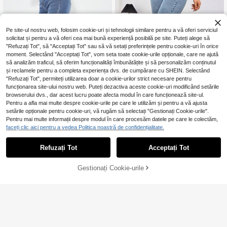
Pe site-ul nostru web, folosim cookie-uri și tehnologii similare pentru a vă oferi serviciul
solicitat și pentru a vă oferi cea mai bună experiență posibilă pe site. Puteți alege să
"Refuzați Tot", să "Acceptați Tot" sau să vă setați preferințele pentru cookie-uri în orice
moment. Selectând "Acceptați Tot", vom seta toate cookie-urile opționale, care ne ajută
să analizăm traficul, să oferim funcționalități îmbunătățite și să personalizăm conținutul
și reclamele pentru a completa experiența dvs. de cumpărare cu SHEIN. Selectând
"Refuzați Tot", permiteți utilizarea doar a cookie-urilor strict necesare pentru
10
funcționarea site-ului nostru web. Puteți dezactiva aceste cookie-uri modificând setările
8
browserului dvs., dar acest lucru poate afecta modul în care funcționează site-ul.
Pentru a afla mai multe despre cookie-urile pe care le utilizăm și pentru a vă ajusta
SHEIN Tall
setările opționale pentru cookie-uri, vă rugăm să selectați "Gestionați Cookie-urile".
SHEIN Tall Blugi cu pi
Rivivi
EU Warehouse
Pentru mai multe informații despre modul în care procesăm datele pe care le colectăm,
113
cior larg, buzunar, fermoar și nastur
,84Lei
-1%
Rivivi Blugi evazați cu
faceți clic aici pentru a vedea Politica noastră de confidențialitate.
EU Warehouse
e, culoare uni, potriviți pentru purtar
114,99Lei
Preț minim
100
talie înaltă, din denim spălat, albaștr
,99Lei
e zilnică, pentru femei înalte
i
Refuzați Tot
Acceptați Tot
Gestionați Cookie-urile
Cumpără acum
ADAUGĂ ÎN COȘ