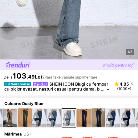
1/5
103
,49Lei
De la
fără taxe vamale suplimentare
SHEIN ICON Blugi cu fermoar
4,85
EU Warehouse
cu picior evazat, nasturi casual pentru dama, b
(1000+)
uzunar, fermoar cu talie înaltă, picior evazat, lun
gi, albastru praf, blugi pentru femei, cu ajustare nor
mală, primăvară/toamnă, îmbrăcăminte zilnică ocazi
Culoare: Dusty Blue
onală
Mărimea
US