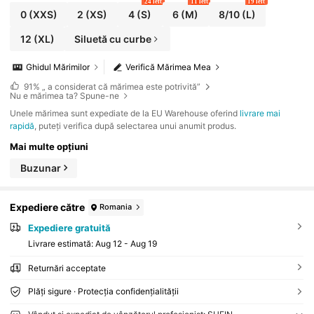
24 left
11 left
19 left
0
(XXS)
2
(XS)
4
(S)
6
(M)
8/10
(L)
12
(XL)
Siluetă cu curbe
Ghidul Mărimilor
Verifică Mărimea Mea
91%
„ a considerat că mărimea este potrivită”
Nu e mărimea ta? Spune-ne
Unele mărimea sunt expediate de la EU Warehouse oferind
livrare mai
rapidă
, puteți verifica după selectarea unui anumit produs.
Mai multe opțiuni
Buzunar
Expediere către
Romania
Expediere gratuită
Livrare estimată:
Aug 12 - Aug 19
Returnări acceptate
Plăți sigure · Protecția confidențialității