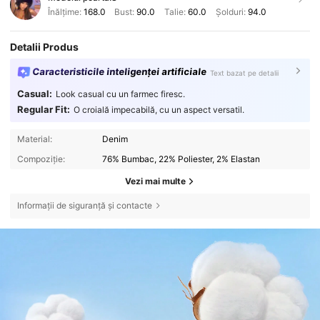
Înălțime:
168.0
Bust:
90.0
Talie:
60.0
Șolduri:
94.0
Detalii Produs
Caracteristicile inteligenței artificiale
Text bazat pe detalii
Casual:
Look casual cu un farmec firesc.
Regular Fit:
O croială impecabilă, cu un aspect versatil.
Material:
Denim
Compoziție:
76% Bumbac, 22% Poliester, 2% Elastan
Vezi mai multe
Informații de siguranță și contacte