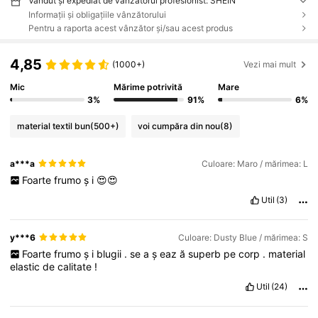
Vândut și expediat de vânzătorul profesionist: SHEIN
Informații și obligațiile vânzătorului
Pentru a raporta acest vânzător și/sau acest produs
4,85
(1000+)
Vezi mai mult
Mic
Mărime potrivită
Mare
3%
91%
6%
material textil bun
(500+)
voi cumpăra din nou
(8)
a***a
Culoare: Maro / mărimea: L
Foarte
frumo
ș
i
😍😍
Util
(3)
y***6
Culoare: Dusty Blue / mărimea: S
Foarte
frumo
ș
i
blugii
.
se
a
ș
eaz
ă
superb
pe
corp
.
material
elastic
de
calitate
!
Util
(24)