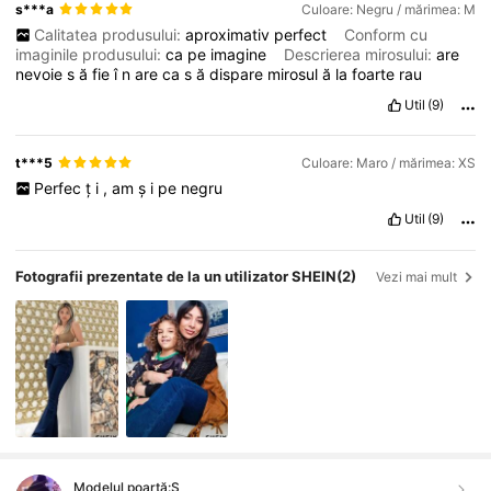
s***a
Culoare: Negru / mărimea: M
Calitatea produsului:
aproximativ
perfect
Conform cu
imaginile produsului:
ca
pe
imagine
Descrierea mirosului:
are
nevoie
s
ă
fie
î
n
are
ca
s
ă
dispare
mirosul
ă
la
foarte
rau
Util
(9)
t***5
Culoare: Maro / mărimea: XS
Perfec
ț
i
,
am
ș
i
pe
negru
Util
(9)
Fotografii prezentate de la un utilizator SHEIN
(2)
Vezi mai mult
Modelul poartă:
S