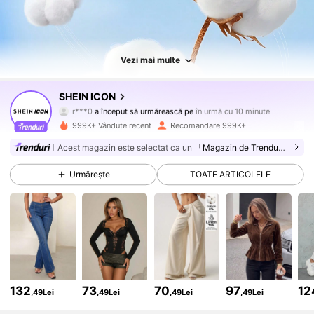
Vezi mai multe
1.8M Urmăritori
4,84
SHEIN ICON
r***0
a început să urmărească pe
în urmă cu 10 minute
c***t
navighează
999K+ Vândute recent
Recomandare 999K+
1.8M Urmăritori
4,84
Acest magazin este selectat ca un
「Magazin de Trenduri」
Urmărește
TOATE ARTICOLELE
1.8M Urmăritori
4,84
1.8M Urmăritori
4,84
1.8M Urmăritori
4,84
132
73
70
97
12
,49Lei
,49Lei
,49Lei
,49Lei