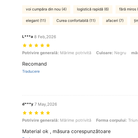
voi cumpăra din nou (4)
logistică rapidă (6)
fără miros 
elegant (11)
Curea confortabilă (11)
afaceri (7)
ți
L***a
8 Feb,2026
Potrivire generală: Mărime potrivită, Culoare: Negru, mărimea: 3XL
Potrivire generală:
Mărime potrivită
Culoare:
Negru
mă
Recomand
Traducere
d***y
7 May,2026
Potrivire generală: Mărime potrivită, Forma corpului: Triunghi, Culo
Potrivire generală:
Mărime potrivită
Forma corpului:
Triun
Material ok , măsura corespunzătoare