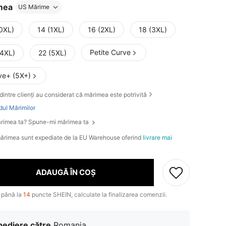
mea
US Mărime
(0XL)
14 (1XL)
16 (2XL)
18 (3XL)
Petite Curve
(4XL)
22 (5XL)
ve+ (5X+)
dintre clienți au considerat că mărimea este potrivită
dul Mărimilor
rimea ta? Spune-mi mărimea ta
ărimea sunt expediate de la EU Warehouse oferind
livrare mai
ADAUGĂ ÎN COȘ
 până la
14
puncte SHEIN, calculate la finalizarea comenzii.
pediere către
Romania