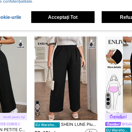
e confidențialitate.
okie-urile
Acceptați Tot
Refuz
5
4
SHEIN LUNE Plus pantaloni uni cu picioare late
TITE CURVE
Enli
EU Warehouse
turi fine, pantaloni drepți, primăvară, Ziua Îndrăgostiților, ceremonie de absolvire, viața de zi cu zi, naveta, școală, absolvire, petrecere, casual, ținute formale pentru femei, pantaloni negri
E
EU Warehouse