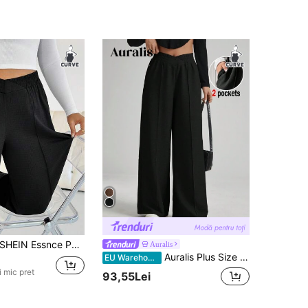
IN Essnce Pantaloni largi pentru femei, mărime plus, de primăvară/vară, la modă, casual, lejer, confortabili, de zi cu zi, versatili, subțiri, texturați, negri, cu talie elastică, cu picior larg, toamnă, pantaloni de damă, stil simplu, pantaloni de lucru
Auralis
Auralis Plus Size Femei Toamna Toamna Femei Business Casual Femei Noua Moda Casual Naveta Textura Tesatura Solid Negru Pantaloni Largi, Pantaloni, Pantaloni Rochii Buzunar. Pantaloni casual, Pantaloni largi pentru femei, Pantaloni rochii pentru femei, Pantaloni de toamna
EU Warehouse
 mic pret
93,55Lei