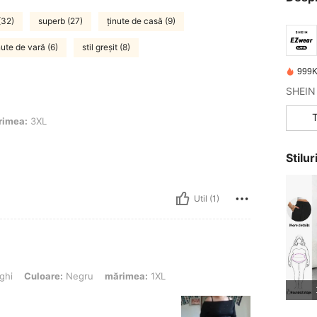
(32)
superb (27)
ținute de casă (9)
nute de vară (6)
stil greșit (8)
999K
rimea:
3XL
Stilu
Util (1)
are: Negru, mărimea: 1XL
ghi
Culoare:
Negru
mărimea:
1XL