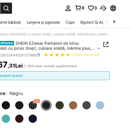
0
0
e. Press Enter to select.
inte bărbați
Lenjerie și pijamale
Copii
Bijuterii Și Accesorii
Frumu
SHEIN EZwear Pantaloni de birou minimalisti cu picior drept, culoare solidă, mărime plus, pentru absolvire, înapoi la școală, profesori pentru femei în toamnă, iarnă
SHEIN EZwear Pantaloni de birou
rehouse
isti cu picior drept, culoare solidă, mărime plus,
 absolvire, înapoi la școală, profesori pentru femei
z25022444524127999
(1000+ Recenzii)
mnă, iarnă
67
,31Lei
ICE AND AVAILABILITY
fără taxe vamale suplimentare
ansport gratuit
re:
Negru