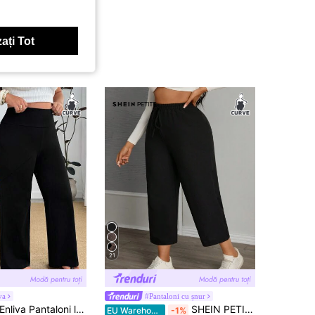
ați Tot
21
va
#Pantaloni cu șnur
nliva Pantaloni lungi casual, largi, cu talie joasă și bandă lată, culoare uni, pentru femei mărimi mari
SHEIN PETITE CURVE Pantaloni casual pentru femei de mărime mare, culoare solidă, cu talie tip sac de hârtie, primăvară, eleganți, talie înaltă, pantaloni negri casual, pantaloni lejeri
EU Warehouse
-1%