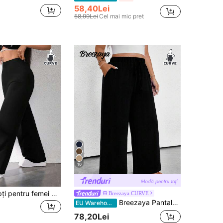
58,40Lei
58,99Lei
Cel mai mic pret
10
Pantaloni drepți pentru femei mărimi mari, din material foarte elastic, confortabili pentru purtare zilnică, negru la modă
Breezaya CURVE
Breezaya Pantaloni sport simpli, casual, cu talie elastică, cu buzunare înclinate, mărime plus
EU Warehouse
78,20Lei