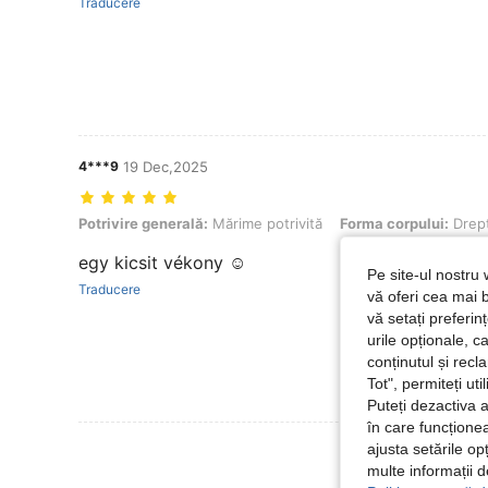
Traducere
4***9
19 Dec,2025
Potrivire generală: Mărime potrivită, Forma corpului: Dreptunghi, C
Potrivire generală:
Mărime potrivită
Forma corpului:
Drep
egy kicsit vékony ☺️
Pe site-ul nostru 
Traducere
vă oferi cea mai b
vă setați preferi
urile opționale, c
conținutul și rec
Tot", permiteți ut
Puteți dezactiva 
în care funcționea
Vezi Mai Multe
ajusta setările op
multe informații 