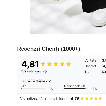
Recenzii Clienți
(1000+)
Calitate
3,
4,81
Confort
4
Tip
3,
Politica de recenzii
Potrivire Generală:
Mic
Mărime potrivită
3%
91%
Vizualizează recenzii locale
4,76