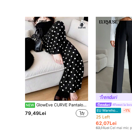
GlowEve CURVE Pantaloni lungi casual pentru femei, mărime mare, negri cu poisuri albe, cu picior larg, stil vintage casual european și american, din material tricotat fluid, talie înaltă, croială largă, picior drept, lungime până la sol
#Femei la loc
NEW
EU Warehouse
-1%
79,49Lei
25 Left
62,07Lei
63,11Lei
Cel mai mic p