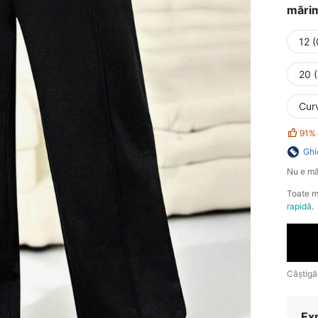
mări
12 
20 
Cur
91%
Ghi
Nu e mă
Toate m
rapidă
.
Câștigă
Ex