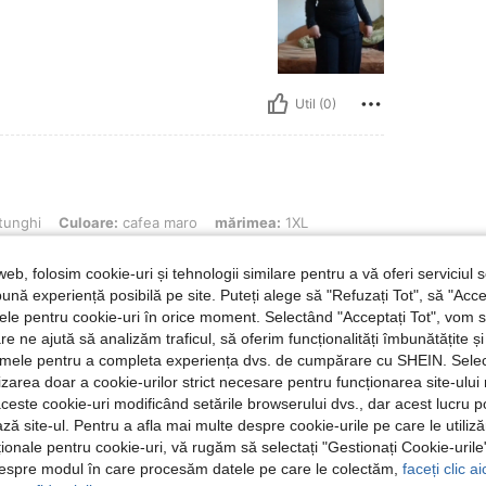
Util (0)
uloare: cafea maro, mărimea: 1XL
tunghi
Culoare:
cafea maro
mărimea:
1XL
web, folosim cookie-uri și tehnologii similare pentru a vă oferi serviciul so
ună experiență posibilă pe site. Puteți alege să "Refuzați Tot", să "Acce
nțele pentru cookie-uri în orice moment. Selectând "Acceptați Tot", vom 
are ne ajută să analizăm traficul, să oferim funcționalități îmbunătățite 
lamele pentru a completa experiența dvs. de cumpărare cu SHEIN. Sele
ilizarea doar a cookie-urilor strict necesare pentru funcționarea site-ului
Util (0)
aceste cookie-uri modificând setările browserului dvs., dar acest lucru 
ză site-ul. Pentru a afla mai multe despre cookie-urile pe care le utiliz
 Recenzii
ționale pentru cookie-uri, vă rugăm să selectați "Gestionați Cookie-uril
despre modul în care procesăm datele pe care le colectăm,
faceți clic a