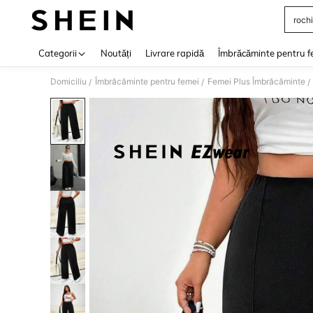
rochi
Use up 
Categorii
Noutăți
Livrare rapidă
Îmbrăcăminte pentru f
Domiciliu
Îmbrăcăminte pentru femei
Femei Plus Îmbrăcăminte
/
/
/