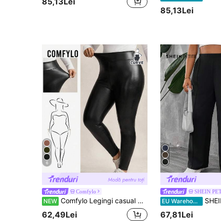
85,13Lei
85,13Lei
6
Comfylo
SHEIN PE
Comfylo Legingi casual minimaliste negre din PU și material elastic, mărimi mari, pentru femei, potrivite pentru toamnă/iarnă, pantaloni lungi negri, festival de muzică, petrecere, Y2K
SHEIN PETITE CURVE Pantaloni de damă Petite Plus Size, culoare solidă, cu buzunar, 
NEW
EU Warehouse
62,49Lei
67,81Lei