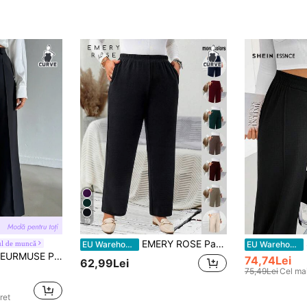
19
EMERY ROSE Pantaloni lungi negri, cu buzunare, pentru femei, mărimi mari, casual, de zi cu zi
SHE
ul de muncă
EU Warehouse
EU Warehouse
EURMUSE Pantaloni drepți cu talie înaltă, culoare solidă, pentru femei, mărime plus
74,74Lei
62,99Lei
75,49Lei
Cel mai
ret