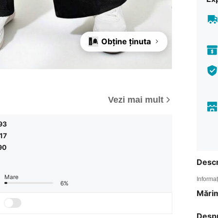
Obține ținuta
Vezi mai mult
93
,17
90
Descr
Mare
Informaț
6%
Mărim
Desp