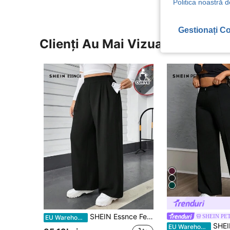
Politica noastră d
Gestionați Co
Clienți Au Mai Vizualizat
SHEIN Essnce Femei Dimensiuni Plus Toamnă și Iarnă Casual Confortabil Largi cu talie elastică Pantaloni de bază negri cu picioare largi
SHEIN PE
EU Warehouse
SHEIN PETITE CURVE Pantaloni negri lejeri, cu talie înaltă, solide, mărime plus, cu cusă
EU Warehouse