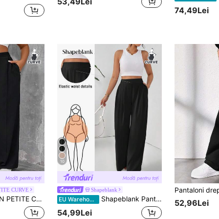
53,49Lei
74,49Lei
10
TITE CURVE
Shapeblank
talie înaltă, primăvară, Ziua Îndrăgostiților, ceremonie de absolvire, casual, ținută formală, viața de zi cu zi, timpul liber, naveta, absolvire, ieșiri în oraș, școală, pantaloni negri
Shapeblank Pantaloni largi pentru femei, de mărime mare, de primăvară și de vară, la modă, casual, lejeri, confortabili, cool, de zi cu zi, de bază, cu talie elastică, de culoare caisă, stil minimalist, pantaloni largi, pantaloni de lucru, vară europeană, vacanță, pantaloni de damă, business casual
EU Warehouse
52,96Lei
54,99Lei