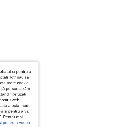
4,84
8K
397K
licitat și pentru a
ptați Tot" sau să
seta toate cookie-
și să personalizăm
ctând "Refuzați
 nostru web.
poate afecta modul
ăm și pentru a vă
e". Pentru mai
ici pentru a vedea