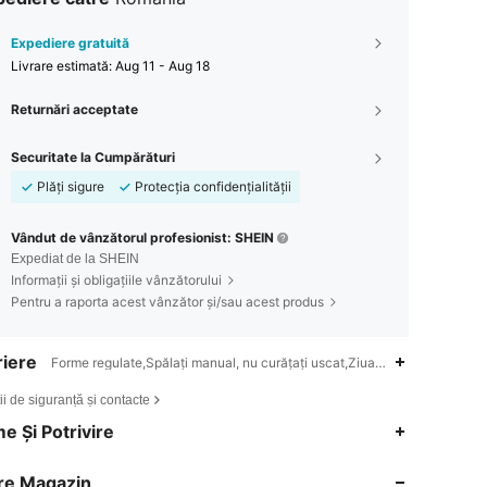
Expediere gratuită
Livrare estimată:
Aug 11 - Aug 18
Returnări acceptate
Securitate la Cumpărături
Plăți sigure
Protecția confidențialității
Vândut de vânzătorul profesionist: SHEIN
Expediat de la SHEIN
Informații și obligațiile vânzătorului
Pentru a raporta acest vânzător și/sau acest produs
iere
Forme regulate,Spălați manual, nu curățați uscat,Ziua Profesorului,Înce
ii de siguranță și contacte
4,84
8K
397K
e Și Potrivire
re Magazin
4,84
8K
397K