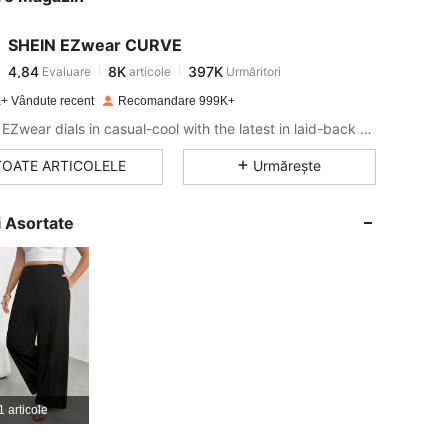
SHEIN EZwear CURVE
4,84
8K
397K
Evaluare
articole
Urmăritori
d***u
a plătit
în urmă cu 1 zi
+ Vândute recent
Recomandare 999K+
4,84
8K
397K
SHEIN EZwear dials in casual-cool with the latest in laid-back threads.
TOATE ARTICOLELE
Urmărește
4,84
8K
397K
ri Asortate
4,84
8K
397K
4,84
8K
397K
4,84
8K
397K
1 articole
4,84
8K
397K