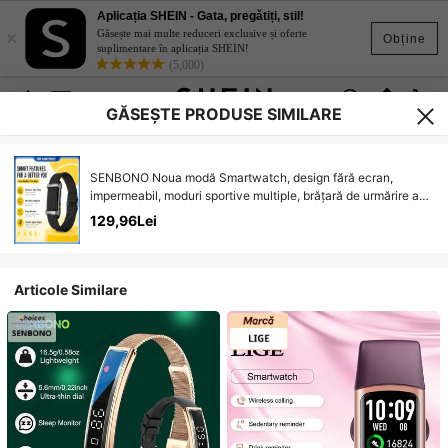
Aplicația SHEIN - Gata, pregătiți, stil!
×
Găsește mai multe reduceri exclusive și oferte
Obține
suplimentare în aplicația SHEIN!
(5,000)
GĂSEȘTE PRODUSE SIMILARE
SENBONO Noua modă Smartwatch, design fără ecran,
impermeabil, moduri sportive multiple, brățară de urmărire a
activității, brățară inteligentă pentru monitorizarea somnului
129,96Lei
Articole Similare