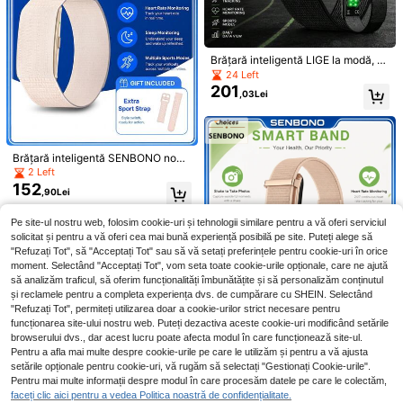
Brățară inteligentă LIGE la modă, n
ouă, fără ecran, impermeabilă, cu m
24 Left
ai multe moduri de exerciții, înregist
201
,03Lei
rări de urmărire a exercițiilor și moni
torizarea somnului
Brățară inteligentă SENBONO nouă
cu două curele: monitorizare fitnes
2 Left
Brățară fitness inteligentă SENBON
Brățară inteligentă nouă SENB
NEW
s, moduri multisport și notificare pe
152
114
O ECG, compatibilă cu mai multe m
ONO: monitorizare fitness, moduri m
,90Lei
15 Left
ntru apeluri primite - ceas inteligent
,22Lei
oduri sportive, monitorizare a ritmul
ulti-sport, bandă tracker fitness, mo
194
multifuncțional la modă
,01Lei
ui cardiac și a somnului, notificări p
nitorizare somn 24H, monitorizare c
Pe site-ul nostru web, folosim cookie-uri și tehnologii similare pentru a vă oferi serviciul
entru mesaje, control de la distanță
ontinuă a ritmului cardiac și a oxige
solicitat și pentru a vă oferi cea mai bună experiență posibilă pe site. Puteți alege să
al camerei prin scuturare pentru a f
nului din sânge pe tot parcursul zile
"Refuzați Tot", să "Acceptați Tot" sau să vă setați preferințele pentru cookie-uri în orice
ace fotografii
i, corp ușor - ceas inteligent multifu
moment. Selectând "Acceptați Tot", vom seta toate cookie-urile opționale, care ne ajută
ncțional la modă
să analizăm traficul, să oferim funcționalități îmbunătățite și să personalizăm conținutul
și reclamele pentru a completa experiența dvs. de cumpărare cu SHEIN. Selectând
"Refuzați Tot", permiteți utilizarea doar a cookie-urilor strict necesare pentru
Brățară inteligentă SENBONO, trac
funcționarea site-ului nostru web. Puteți dezactiva aceste cookie-uri modificând setările
ker de activitate pentru bărbați și fe
5 Left
browserului dvs., dar acest lucru poate afecta modul în care funcționează site-ul.
mei, bandă de fitness, monitorizare
126
Pentru a afla mai multe despre cookie-urile pe care le utilizăm și pentru a vă ajusta
,51Lei
somn 24H, monitorizare continuă a
Arată articole similare pe stoc
Vizualizează tot
setările opționale pentru cookie-uri, vă rugăm să selectați "Gestionați Cookie-urile".
ritmului cardiac și a oxigenului din s
Pentru mai multe informații despre modul în care procesăm datele pe care le colectăm,
ânge pe tot parcursul zilei, baterie
de lungă durată, corp ușor, peste 17
faceți clic aici pentru a vedea Politica noastră de confidențialitate.