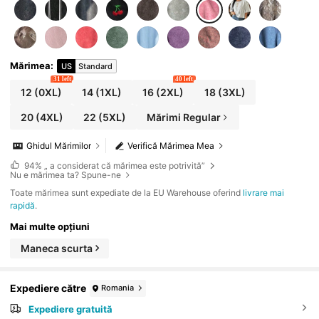
Mărimea
:
US
Standard
31 left
40 left
12
(0XL)
14
(1XL)
16
(2XL)
18
(3XL)
20
(4XL)
22
(5XL)
Mărimi Regular
Ghidul Mărimilor
Verifică Mărimea Mea
94%
„ a considerat că mărimea este potrivită”
Nu e mărimea ta? Spune-ne
Toate mărimea sunt expediate de la EU Warehouse oferind
livrare mai
rapidă
.
Mai multe opțiuni
Maneca scurta
Expediere către
Romania
Expediere gratuită