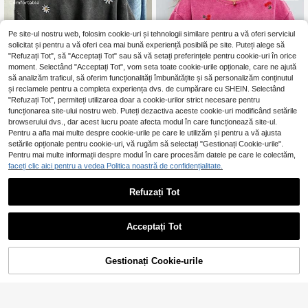
Pe site-ul nostru web, folosim cookie-uri și tehnologii similare pentru a vă oferi serviciul
solicitat și pentru a vă oferi cea mai bună experiență posibilă pe site. Puteți alege să
"Refuzați Tot", să "Acceptați Tot" sau să vă setați preferințele pentru cookie-uri în orice
moment. Selectând "Acceptați Tot", vom seta toate cookie-urile opționale, care ne ajută
să analizăm traficul, să oferim funcționalități îmbunătățite și să personalizăm conținutul
și reclamele pentru a completa experiența dvs. de cumpărare cu SHEIN. Selectând
"Refuzați Tot", permiteți utilizarea doar a cookie-urilor strict necesare pentru
funcționarea site-ului nostru web. Puteți dezactiva aceste cookie-uri modificând setările
browserului dvs., dar acest lucru poate afecta modul în care funcționează site-ul.
10
Pentru a afla mai multe despre cookie-urile pe care le utilizăm și pentru a vă ajusta
setările opționale pentru cookie-uri, vă rugăm să selectați "Gestionați Cookie-urile".
Comfortcana Tricou s
EU Warehouse
Pentru mai multe informații despre modul în care procesăm datele pe care le colectăm,
upradimensionat cu broderie florală
80
faceți clic aici pentru a vedea Politica noastră de confidențialitate.
,49Lei
pentru femei, mărime plus, casual p
Solflare
entru vară, vacanță, tricouri grafice,
drăguț, vacanță, vară europeană, st
Refuzați Tot
Solflare Tricou de damă cu mânecă
reetwear, Y2K, country, plajă, căma
scurtă, mărime mare, cu broderie Ro
36 Left
șă cu margarete, tricouri vintage, sti
se Red Cherry, primăvară/vară
82
l anii 2000, bumbac, western, count
,49Lei
Acceptați Tot
ry concert, școală
Gestionați Cookie-urile
Cumpără acum
ADAUGĂ ÎN COȘ