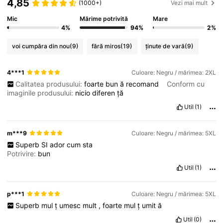
4,85
(1000+)
Vezi mai mult
Mic
Mărime potrivită
Mare
4%
94%
2%
voi cumpăra din nou
(9)
fără miros
(19)
ținute de vară
(9)
4***1
Culoare: Negru / mărimea: 2XL
Calitatea produsului:
foarte
bun
ă
recomand
Conform cu
imaginile produsului:
nicio
diferen
ță
Util
(1)
m***9
Culoare: Negru / mărimea: 5XL
Superb
SI
ador
cum
sta
Potrivire:
bun
Util
(1)
p***1
Culoare: Negru / mărimea: 5XL
Superb
mul
ț
umesc
mult
,
foarte
mul
ț
umit
ă
Util
(0)