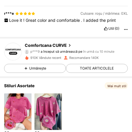
r***e
Culoare: roșu / mărimea: 0XL
Love
it
!
Great
color
and
comfortable
.
I
added
the
print
Util
(0)
65K Urmăritori
4,70
Comfortcana CURVE
p***9
a început să urmărească pe
în urmă cu 10 minute
c***h
navighează
65K Urmăritori
4,70
910K Vândute recent
Recomandare 140K
Urmărește
TOATE ARTICOLELE
65K Urmăritori
4,70
Stiluri Asortate
Mai mult stil
65K Urmăritori
4,70
65K Urmăritori
4,70