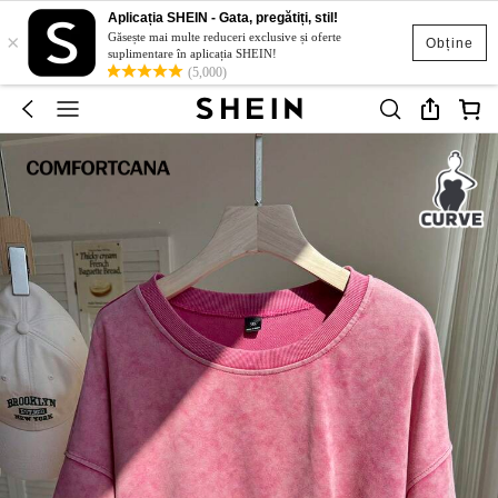
Aplicația SHEIN - Gata, pregătiți, stil!
×
Găsește mai multe reduceri exclusive și oferte
Obține
suplimentare în aplicația SHEIN!
(5,000)