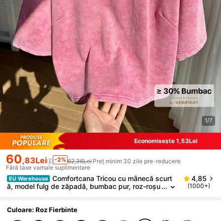
1/7
Economisește 1,53Lei
60
,83Lei
-2%
62,36Lei
Preț minim 30 zile pre-reducere
Fără taxe vamale suplimentare
Comfortcana Tricou cu mânecă scurt
4,85
EU Warehouse
ă, model fulg de zăpadă, bumbac pur, roz-roșu
(1000+)
-primăvară, mărime plus
Culoare: Roz Fierbinte