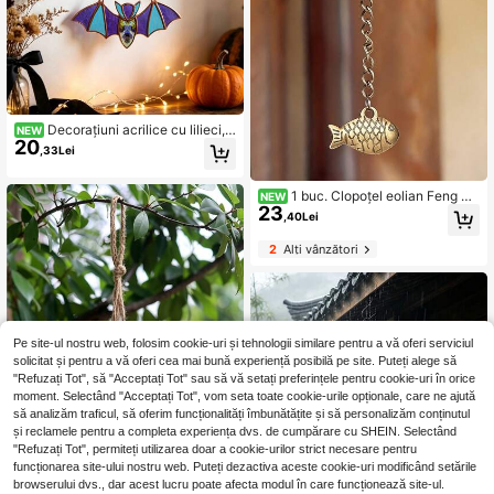
Decorațiuni acrilice cu lilieci, p
NEW
20
otrivite pentru decorul de perete de
,33Lei
Halloween, decorarea petrecerilor,
cadouri de sărbători, ferestrele case
i, balcon, pridvor, fundal pentru petr
1 buc. Clopoțel eolian Feng Sh
NEW
ecere, accesorii pentru ambalarea c
23
ui vintage cu pește-dragon, pentru
,40Lei
adourilor handmade, recuzită foto d
exterior, ușă principală, decor interi
e Halloween și decorațiuni DIY de s
or/exterior, ceas de perete metalic n
2
Alți vânzători
ărbători
orocos, decor pentru grădină și curt
e, cadou pentru prieteni și familie
Pe site-ul nostru web, folosim cookie-uri și tehnologii similare pentru a vă oferi serviciul
solicitat și pentru a vă oferi cea mai bună experiență posibilă pe site. Puteți alege să
"Refuzați Tot", să "Acceptați Tot" sau să vă setați preferințele pentru cookie-uri în orice
moment. Selectând "Acceptați Tot", vom seta toate cookie-urile opționale, care ne ajută
să analizăm traficul, să oferim funcționalități îmbunătățite și să personalizăm conținutul
și reclamele pentru a completa experiența dvs. de cumpărare cu SHEIN. Selectând
"Refuzați Tot", permiteți utilizarea doar a cookie-urilor strict necesare pentru
funcționarea site-ului nostru web. Puteți dezactiva aceste cookie-uri modificând setările
browserului dvs., dar acest lucru poate afecta modul în care funcționează site-ul.