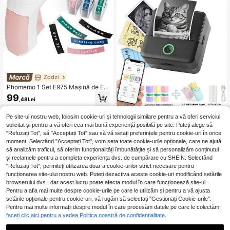
Zodzi
Phomemo 1 Set E975 Mașină de Eti
chetat în Gofraj cu 6 Benzi de Etich
99
,48Lei
ete de 9mm/3/8" (3*Negru/1*Roz/1
*Albastru/1*Verde), Mașină Portabil
1
Alți vânzători
Mini imprimantă portabilă termică fă
ă de Etichetat în Gofraj Retro, Mini
Pe site-ul nostru web, folosim cookie-uri și tehnologii similare pentru a vă oferi serviciul
ră cerneală pentru etichete, potrivit
Mașină de Etichetat în Gofraj cu 6 R
12 Left
solicitat și pentru a vă oferi cea mai bună experiență posibilă pe site. Puteți alege să
ă pentru note, imagini, fotografii, eti
ole de Benzi de Etichetat în Gofraj p
"Refuzați Tot", să "Acceptați Tot" sau să vă setați preferințele pentru cookie-uri în orice
25
chete de curs, jurnale, DIY, cadouri,
entru Acasă, Birou, DIY și Meșteșug
,00Lei
moment. Selectând "Acceptați Tot", vom seta toate cookie-urile opționale, care ne ajută
imprimare școală/birou/acasă
uri, Mașină de Etichetat 3D cu Lizib
să analizăm traficul, să oferim funcționalități îmbunătățite și să personalizăm conținutul
ilitate Clară, Mini Mașină de Etichet
și reclamele pentru a completa experiența dvs. de cumpărare cu SHEIN. Selectând
at Portabilă cu Impermeabilă.
"Refuzați Tot", permiteți utilizarea doar a cookie-urilor strict necesare pentru
funcționarea site-ului nostru web. Puteți dezactiva aceste cookie-uri modificând setările
browserului dvs., dar acest lucru poate afecta modul în care funcționează site-ul.
Pentru a afla mai multe despre cookie-urile pe care le utilizăm și pentru a vă ajusta
setările opționale pentru cookie-uri, vă rugăm să selectați "Gestionați Cookie-urile".
Pentru mai multe informații despre modul în care procesăm datele pe care le colectăm,
faceți clic aici pentru a vedea Politica noastră de confidențialitate.