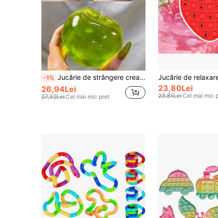
Jucărie de strângere creativă și amuzantă din malt, cu revenire lentă, Slushy Squishy, ceai verde, măr albastru, măr roz, măr roșu, super moale, tactă ca untul, jucărie antistres pentru degete
-1%
23,80Lei
26,94Lei
23,81Lei
Cel mai mic 
27,32Lei
Cel mai mic pret