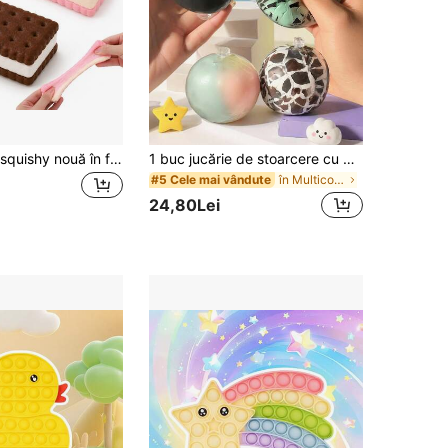
1 buc. jucărie squishy nouă în formă de sandviș cu biscuit, super moale din TPR, cu revenire lentă, jucărie de strângere pentru eliberarea stresului, jucărie squishy realistă în formă de aliment, ASMR, pentru relaxare senzorială, anti-anxietate și descărcare emoțională, decor de birou, cadou de zi de naștere pentru adolescenți și adulți
1 buc jucărie de stoarcere cu bilă crocantă pentru ameliorarea anxietății, jucărie Fidget, ameliorarea stresului pentru mână, jucărie de Paște, jucărie de stoarcere, jucării de ameliorare a stresului, anxietate și relaxare, jucărie de stoarcere umplută pentru cadou de petrecere, jucărie de stoarcere în formă de Ta
în Multicolor Jucării pentru copii preșcolari
#5 Cele mai vândute
24,80Lei