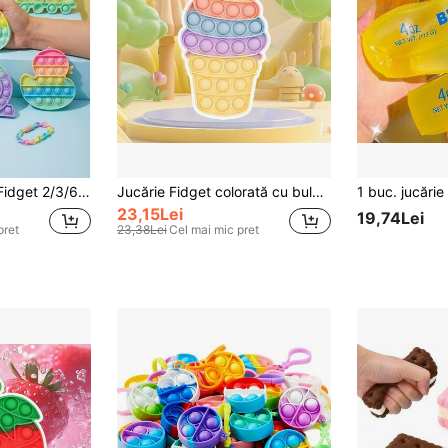
Set de jucării Pop Fidget 2/3/6 buc, set de jucării Fidget din silicon curcubeu Popper, cadouri de ziua de naștere, umplutură pentru coșuri de Paște, cadouri de Crăciun, jucărie senzorială Poppits Push Pop Bubble Popping pentru copii, învățare franceză pentru autism
Jucărie Fidget colorată cu bule de înghețată pentru ameliorarea stresului, jucărie populară cu bule pentru adulți și copii, cadou de decor pentru petrecere pentru Crăciun, Halloween, jucărie de relaxare, joc distractiv de împingere și la modă pentru copii și adulți
23,15Lei
19,74Lei
pret
23,38Lei
Cel mai mic pret