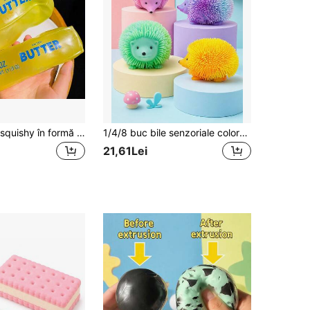
1 buc. jucărie squishy în formă de baton de unt cu revenire lentă, ambalată individual, modelabilă, pentru eliberarea stresului, jucărie senzorială de strângere calmantă pentru anxietate, pentru toate vârstele, umplutură pentru cutie cadou, cadou de zi de naștere, recompensă pentru clasă, jucărie pentru cutie surpriză, pentru ciorapul de Crăciun, cadou pentru băieți și fete, cadou de petrecere/Squishy Box Mystery
1/4/8 buc bile senzoriale colorate cu arici, jucării drăguțe cu arici, cadouri de petrecere, jucării de ameliorare a stresului și jucării de stoarcere, bile senzoriale potrivite pentru umplutura pungilor de cadouri, cadouri de petrecere, cadouri de ziua de naștere, Crăciun, culori aleatorii
21,61Lei