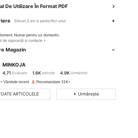
l De Utilizare În Format PDF
iere
Silicon,3 ani și peste,Nici unul
4,71
1.6K
4.9K
tisment. Numai pentru uz domestic.
ii de siguranță și contacte
re Magazin
4,71
1.6K
4.9K
MINKOJA
4,71
1.6K
4.9K
Evaluare
articole
Urmăritori
s***a
a plătit
în urmă cu 1 zi
+ Vândute recent
Recomandare 31K+
4,71
1.6K
4.9K
TOATE ARTICOLELE
Urmărește
4,71
1.6K
4.9K
4,71
1.6K
4.9K