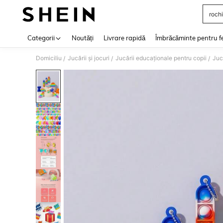
rochi
Use up 
Categorii
Noutăți
Livrare rapidă
Îmbrăcăminte pentru f
Domiciliu
Jucării și jocuri
Jucării educaționale pentru copii
Juc
/
/
/