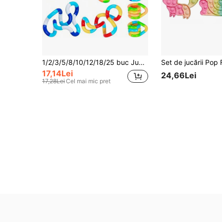
1/2/3/5/8/10/12/18/25 buc Jucării senzoriale pentru autism pentru adulți, Jucării de ameliorare a stresului, Jucării răsucite, Culori personalizabile, Jucării Fidget, Jucării senzoriale
17,14Lei
24,66Lei
17,28Lei
Cel mai mic pret