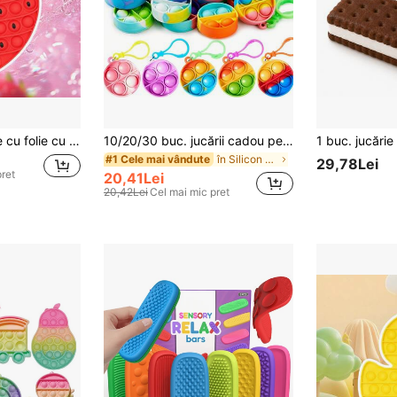
Jucărie de relaxare cu folie cu bule de căpșuni roșii, jucărie de spargere a bulelor cu vârful degetelor, jucării de spargere a anxietății rapide și la modă pentru adulți și copii, decor de joc de petrecere, cadou de Crăciun și Halloween, jucărie de relaxare pentru băieți, fete, copii și adulți, joc distractiv la modă de împingere și spargere
10/20/30 buc. jucării cadou pentru petrecere, inclusiv jucării elastice și mini jucării cu bule de strâns, potrivite pentru cadouri de zi de naștere sau recompense la școală, pentru Paște și întoarcerea la școală, culori aleatorii, jucării senzoriale
în Silicon Jucării Fidget pentru copii
#1 Cele mai vândute
29,78Lei
pret
20,41Lei
20,42Lei
Cel mai mic pret