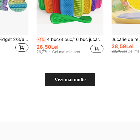
Set de jucării Pop Fidget 2/3/6 buc, set de jucării Fidget din silicon curcubeu Popper, cadouri de ziua de naștere, umplutură pentru coșuri de Paște, cadouri de Crăciun, jucărie senzorială Poppits Push Pop Bubble Popping pentru copii, învățare franceză pentru autism
4 buc/8 buc/16 buc jucării Fidget - pietre senzoriale din silicon pentru ameliorarea anxietății, pietre senzoriale texturate îmbunătățite cu bază cu ventuză, jucărie de ameliorare a stresului texturată din silicon, jucării cool colorate vibrante (formă, culoare și detalii despre ambalaj aleatorii)
-1%
28,59Lei
26,50Lei
28,70Lei
Cel mai
26,77Lei
Cel mai mic pret
Vezi mai multe