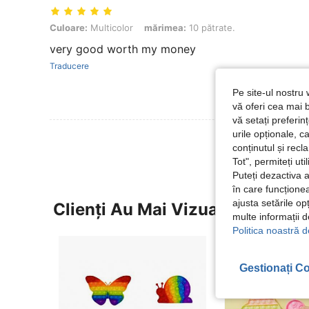
Culoare: Multicolor, mărimea: 10 pătrate.
Culoare:
Multicolor
mărimea:
10 pătrate.
very good worth my money
Traducere
Pe site-ul nostru 
vă oferi cea mai b
vă setați preferi
urile opționale, c
conținutul și rec
Tot", permiteți ut
Puteți dezactiva 
în care funcționea
ajusta setările op
Clienți Au Mai Vizualizat
multe informații 
Politica noastră d
Gestionați Co