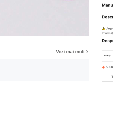
Manua
Descr
Aver
Informaț
Desp
Vezi mai mult
500K