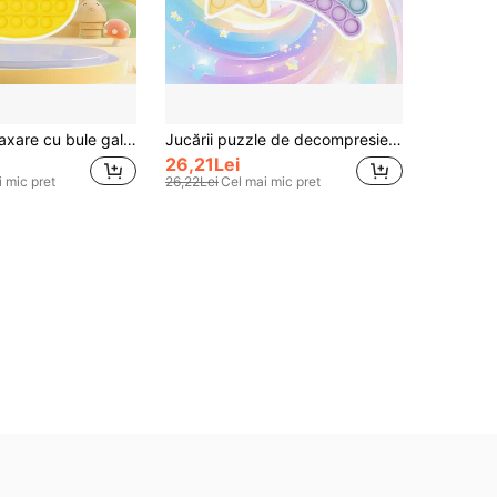
Jucărie de relaxare cu bule galbene, pentru ameliorarea anxietății, jucărie pentru deget, jucărie populară rapidă cu bule pentru ameliorarea stresului pentru adulți și copii, cadou de decor pentru petrecere pentru Crăciun, Halloween, jucărie de relaxare, cadou de sărbători potrivit pentru băieți, fete, copii și adulți, joc distractiv de împingere și la modă
Jucării puzzle de decompresie cu bule în formă de stea și curcubeu, jucării pentru degete, jucării la modă cu bule pentru ameliorarea stresului, cadouri decorative pentru jocuri de petrecere pentru Crăciun, Halloween, atât pentru adulți, cât și pentru copii, jocuri distractive de împingere și populare pentru copii și adulți
26,21Lei
 mic pret
26,22Lei
Cel mai mic pret