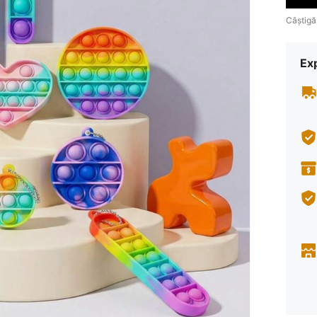
Câștigă
Ex