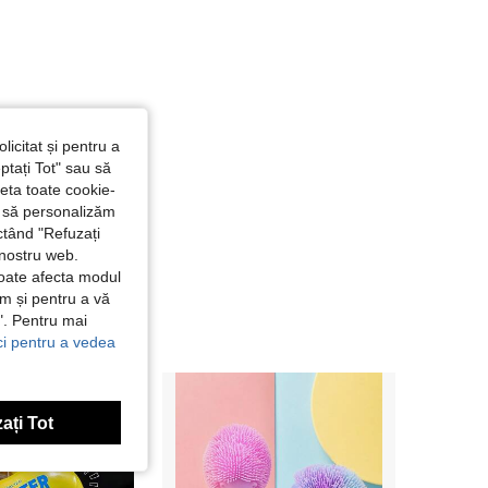
licitat și pentru a
ptați Tot" sau să
seta toate cookie-
și să personalizăm
ctând "Refuzați
 nostru web.
poate afecta modul
ăm și pentru a vă
e". Pentru mai
ici pentru a vedea
ați Tot