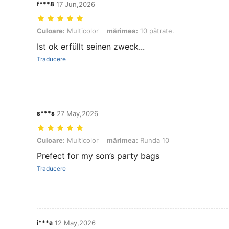
f***8
17 Jun,2026
Culoare: Multicolor, mărimea: 10 pătrate.
Culoare:
Multicolor
mărimea:
10 pătrate.
Ist ok erfüllt seinen zweck...
Traducere
s***s
27 May,2026
Culoare: Multicolor, mărimea: Runda 10
Culoare:
Multicolor
mărimea:
Runda 10
Prefect for my son’s party bags
Traducere
i***a
12 May,2026