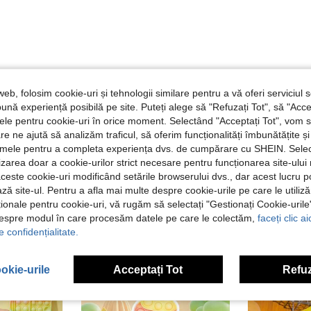
web, folosim cookie-uri și tehnologii similare pentru a vă oferi serviciul so
Util (0)
ună experiență posibilă pe site. Puteți alege să "Refuzați Tot", să "Acce
nțele pentru cookie-uri în orice moment. Selectând "Acceptați Tot", vom 
are ne ajută să analizăm traficul, să oferim funcționalități îmbunătățite 
lamele pentru a completa experiența dvs. de cumpărare cu SHEIN. Sele
ilizarea doar a cookie-urilor strict necesare pentru funcționarea site-ului
aceste cookie-uri modificând setările browserului dvs., dar acest lucru 
ză site-ul. Pentru a afla mai multe despre cookie-urile pe care le utiliz
ționale pentru cookie-uri, vă rugăm să selectați "Gestionați Cookie-uril
despre modul în care procesăm datele pe care le colectăm,
faceți clic a
e confidențialitate.
okie-urile
Acceptați Tot
Refuz