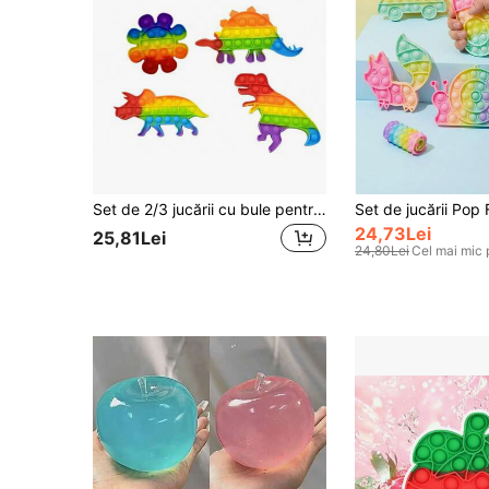
Set de 2/3 jucării cu bule pentru degete, jucării cu bule din silicon curcubeu, cadou de ziua de naștere, umplutură pentru ouă de Paște, cadou de Crăciun, copii cu autism care învață franceza cu presă de bule jucării senzoriale
24,73Lei
25,81Lei
24,80Lei
Cel mai mic 