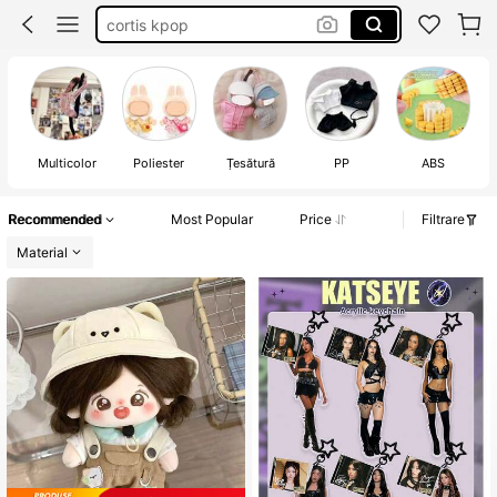
michael jackson
lenjerie de pat bumbac
labubu
Multicolor
Poliester
Țesătură
PP
ABS
Recommended
Most Popular
Price
Filtrare
Material