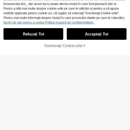
browserului dvs., dar acest lucru poate afecta modul în care funcționează site-ul.
Pentru a afla mai multe despre cookie-urile pe care le utilizăm și pentru a vă ajusta
setările opționale pentru cookie-uri, vă rugăm să selectați "Gestionați Cookie-urile".
Pentru mai multe informații despre modul în care procesăm datele pe care le colectăm,
Plus Tricou cu tiv des
faceți clic aici pentru a vedea Politica noastră de confidențialitate.
EU Warehouse
picat și pantaloni largi
97
,51Lei
Refuzați Tot
Acceptați Tot
Gestionați Cookie-urile
ADAUGĂ ÎN COȘ