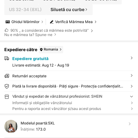
US 32-34
(8XL)
Siluetă cu curbe
Ghidul Mărimilor
Verifică Mărimea Mea
90%
„ a considerat că mărimea este potrivită”
Nu e mărimea ta? Spune-ne
Expediere către
Romania
Expediere gratuită
Livrare estimată:
Aug 12 - Aug 19
Returnări acceptate
Plată la livrare disponibilă · Plăți sigure · Protecția confidențialității
Vândut și expediat de vânzătorul profesionist: SHEIN
Informații și obligațiile vânzătorului
Pentru a raporta acest vânzător și/sau acest produs
Modelul poartă:
5XL
Înălțime:
173.0