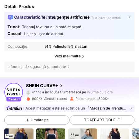
Detalii Produs
Caracteristicile inteligenței artificiale
Text bazat pe detalii
Tricot:
Tricotaj texturat cu o notă relaxată.
Casual:
Lejer și ușor de asortat.
Compoziție:
91% Poliester,9% Elastan
Vezi mai multe
Informații de siguranță și contacte
513K Urmăritori
4,81
SHEIN CURVE+
m***2
navighează
513K Urmăritori
4,81
999K+ Vândute recent
Recomandare 500K+
Acest magazin este selectat ca un
「Magazin de Trenduri」
513K Urmăritori
4,81
Urmărește
TOATE ARTICOLELE
513K Urmăritori
4,81