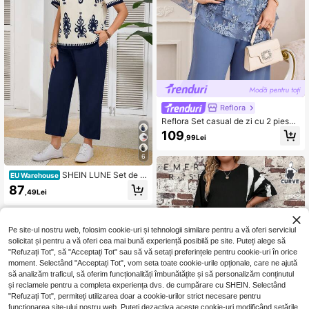
Reflora
Reflora Set casual de zi cu 2 piese
pentru femei mărimi mari, top cu gul
109
,99Lei
er rotund și model floral brodat, și p
antaloni cu croială largă
6
SHEIN LUNE Set de 2
EU Warehouse
piese casual pentru femei, cu impri
87
,49Lei
meu floral și mânecă scurtă, pentru
femei, mărime plus, ținută de vară di
n 2 piese
Pe site-ul nostru web, folosim cookie-uri și tehnologii similare pentru a vă oferi serviciul
solicitat și pentru a vă oferi cea mai bună experiență posibilă pe site. Puteți alege să
"Refuzați Tot", să "Acceptați Tot" sau să vă setați preferințele pentru cookie-uri în orice
moment. Selectând "Acceptați Tot", vom seta toate cookie-urile opționale, care ne ajută
să analizăm traficul, să oferim funcționalități îmbunătățite și să personalizăm conținutul
și reclamele pentru a completa experiența dvs. de cumpărare cu SHEIN. Selectând
"Refuzați Tot", permiteți utilizarea doar a cookie-urilor strict necesare pentru
funcționarea site-ului nostru web. Puteți dezactiva aceste cookie-uri modificând setările