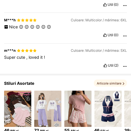
Util
(0)
513K Urmăritori
4,81
M***h
Culoare: Multicolor / mărimea: 6XL
Nice
😊
😊
😊
😊
😊
😊
Util
(0)
m***n
Culoare: Multicolor / mărimea: 5XL
Super
cute
,
loved
it
!
Util
(2)
Stiluri Asortate
Articole similare
46
72
55
46
39
,99Lei
,99Lei
,49Lei
,03Lei