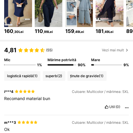
513K Urmăritori
4,81
160
110
159
181
89
,30Lei
,99Lei
,49Lei
,49Lei
513K Urmăritori
4,81
4,81
(55)
Vezi mai mult
513K Urmăritori
4,81
Mic
Mărime potrivită
Mare
1%
90%
9%
logistică rapidă
(1)
superb
(2)
ținute de gravide
(1)
513K Urmăritori
4,81
i***4
Culoare: Multicolor / mărimea: 5XL
Recomand
material
bun
513K Urmăritori
4,81
Util
(0)
513K Urmăritori
4,81
m***3
Culoare: Multicolor / mărimea: 5XL
Ok