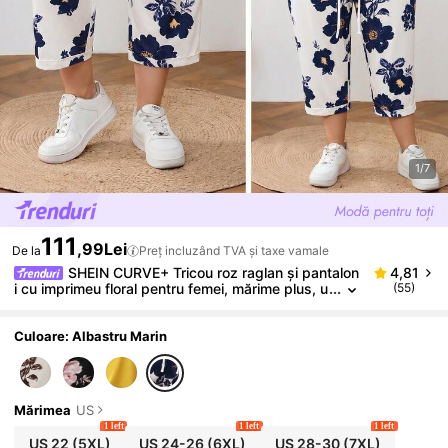
1/7
111
,99Lei
De la
Preț incluzând TVA și taxe vamale
SHEIN CURVE+ Tricou roz raglan și pantalon
4,81
i cu imprimeu floral pentru femei, mărime plus, u
(55)
n set din două piese potrivit pentru primăvară și
vară
Culoare: Albastru Marin
Mărimea
US
1 left
1 left
1 left
US 22
(5XL)
US 24-26
(6XL)
US 28-30
(7XL)