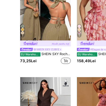
4
6
SHEIN SXY CURVE
#Elegant de v
SHEIN SXY Rochie sexy pentru femei mărimi mari, cu textură, plisată, cu bretele halter și legare la gât
SHEIN BAE Rochie de vacanț
EU Warehouse
EU Warehouse
73,25Lei
158,49Lei