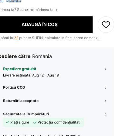
dul Mărimilor
rimea ta? Spune-mi mărimea ta
ADAUGĂ ÎN COȘ
 până la
22
puncte SHEIN, calculate la finalizarea comenzii.
pediere către
Romania
Expediere gratuită
Livrare estimată:
Aug 12 - Aug 19
Politică COD
Returnări acceptate
Securitate la Cumpărături
Plăți sigure
Protecția confidențialității