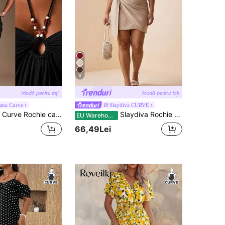
8
ana Curve
Slaydiva CURVE
 pentru ieșiri și întâlniri, ținută de vară, echipament de plajă, vestimentație de vacanță, fustă lungă evazată A-line largă cu mărgele, culoare cafea, lațitoare, potrivită pentru stil relaxat de vacanță, rochie de vară, rochie de vacanță
Slaydiva Rochie mini din in, cu decolteu în V și legături laterale, nouă pentru primăvara/vara 2026, potrivită pentru festivaluri de muzică, Paște, Ziua Sfântului Patrick, Ziua Îndrăgostiților, întâlniri, stil occidental, stil nomad, zile de naștere, absolviri, stil campus, ținute zilnice, casual, vacanță, călătorii în croazieră, plajă, bronzare, tendințe, ținute streetwear, invitați la nuntă, naveta, brunch, aeroport, petreceri, sărbători, ținute de birou, culoare kaki.
EU Warehouse
66,49Lei