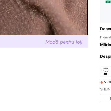
Descr
Informaț
Mărim
Desp
500K