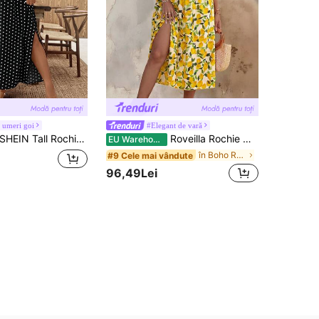
 umeri goi
#Elegant de vară
HEIN Tall Rochie de vară cu buline, mărime plus, pentru femei, cu imprimeu floral, potrivită pentru ieșiri zilnice/rochie romantică/călătorii de vacanță
Roveilla Rochie midi pentru femei, mărime mare, cu imprimeu de lămâie, decolteu în V, talie elastică, linie A, crăpături laterale și mâneci clopot, stil vintage romantic francez elegant, potrivită pentru naveta, afaceri, plajă, casual, versatilă, primăvară/vară
EU Warehouse
în Boho Rochii marimi mari
#9 Cele mai vândute
96,49Lei