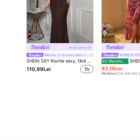
7
#Rochie cu decolteu adânc în V
SHEIN SX
SHEIN SXY Rochie sexy, fără mâneci, cu decolteu în V adânc, de mărimi uni
SHEIN SXY Rochie de seară pe
EU Warehouse
85,18Lei
110,99Lei
85,63Lei
Cel mai mic 