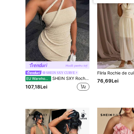
SHEIN SXY CURVE
SHEIN SXY Rochie de damă de mărime mare, cu imprimeu floral, la modă, cu un umăr
EU Warehouse
76,69Lei
107,18Lei