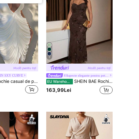
7
IN SXY CURVE
#Aspecte elegante pentru petreceri
SHEIN SXY Rochie casual de petrecere pentru femei, mărimi mari, culoare uni, cu decolteu în V adânc și pliuri
SHEIN BAE Rochie de damă vintage elegantă și sexy, cu broderie din plasă, mărime plus, toamnă/iarnă
EU Warehouse
163,99Lei