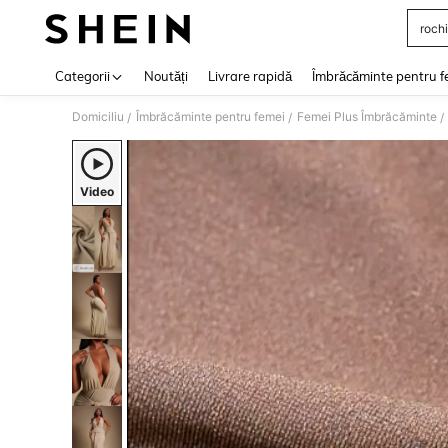
rochi
Use up 
Categorii
Noutăți
Livrare rapidă
Îmbrăcăminte pentru f
Domiciliu
Îmbrăcăminte pentru femei
Femei Plus Îmbrăcăminte
/
/
/
Video