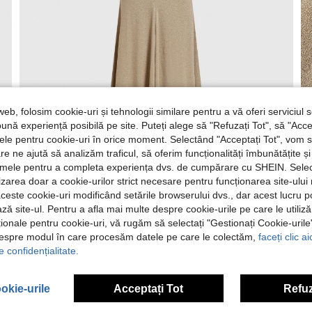
web, folosim cookie-uri și tehnologii similare pentru a vă oferi serviciul so
ună experiență posibilă pe site. Puteți alege să "Refuzați Tot", să "Acce
nțele pentru cookie-uri în orice moment. Selectând "Acceptați Tot", vom 
are ne ajută să analizăm traficul, să oferim funcționalități îmbunătățite 
lamele pentru a completa experiența dvs. de cumpărare cu SHEIN. Sele
ilizarea doar a cookie-urilor strict necesare pentru funcționarea site-ului
aceste cookie-uri modificând setările browserului dvs., dar acest lucru 
ză site-ul. Pentru a afla mai multe despre cookie-urile pe care le utiliz
ționale pentru cookie-uri, vă rugăm să selectați "Gestionați Cookie-uril
despre modul în care procesăm datele pe care le colectăm,
faceți clic a
e confidențialitate.
okie-urile
Acceptați Tot
Refuz