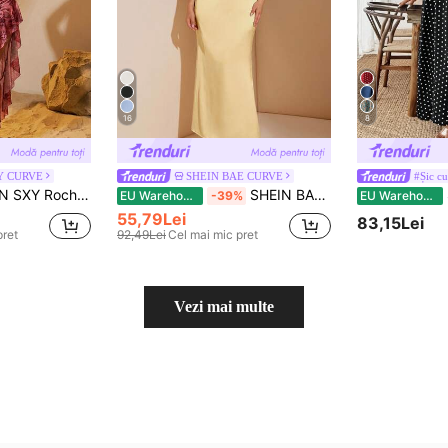
16
8
Y CURVE
SHEIN BAE CURVE
#Șic cu
ntru femei de mărime mare, cu imprimeu casual, cu crăpături înalte
SHEIN BAE Rochie maxi din satin pentru femei plus size, fără mâneci, cu decolteu în V și spate la vedere, galben, potrivită pentru vacanță, festivaluri de muzică, aniversare, brunch, invitată la nuntă, rochie elegantă de petrecere pentru femei, haine de toamnă pentru femei, haine de școală, haine Y2k, ținute country pentru femei, haine vintage pentru femei, ținute de festival pentru femei, rochie de invitată la nuntă pentru siluetă curve, ținute de vară pentru femei, rochii formale pentru femei, ținute de aniversare pentru femei, rochie din satin galben unt plus size, rochie formală plus size, rochie formală din satin, rochie lungă din satin
S
EU Warehouse
-39%
EU Warehouse
55,79Lei
83,15Lei
pret
92,49Lei
Cel mai mic pret
Vezi mai multe