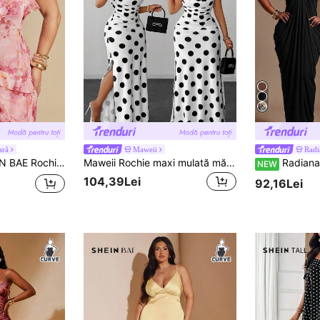
ară
Maweii
Radi
ă cu imprimeu floral și guler volane pentru femei, mărime mare
Maweii Rochie maxi mulată mărimă mare, alb-negru cu buline, color block, bretele subțiri, guler drapat, cu volane laterale, stil elegant, stil vintage, rochie de petrecere, ținută pentru întâlnire
Radiana Curve Rochie casual de zi pentru femei mărimi mari, primăvară/vară, culoare uni, cu plisuri și spate gol,
NEW
104,39Lei
92,16Lei