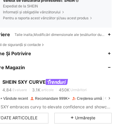
Vândut de vânzătorul profesionist: SHEIN
Expediat de la SHEIN
Informații și obligațiile vânzătorului
Pentru a raporta acest vânzător și/sau acest produs
iere
Talie inalta,Modificări dimensionale ale țesăturilor după spălarea aca
ii de siguranță și contacte
4,84
3.1K
450K
e Și Potrivire
4,84
3.1K
450K
re Magazin
4,84
3.1K
450K
SHEIN SXY CURVE
4,84
3.1K
450K
Evaluare
articole
Urmăritori
+ Vândute recent
Recomandare 999K+
Creșterea urmăritorilor cu 15%
4,84
3.1K
450K
SHEIN SXY embraces curvy to elevate confidence and showcase sexy.
4,84
3.1K
450K
TOATE ARTICOLELE
Urmărește
4,84
3.1K
450K