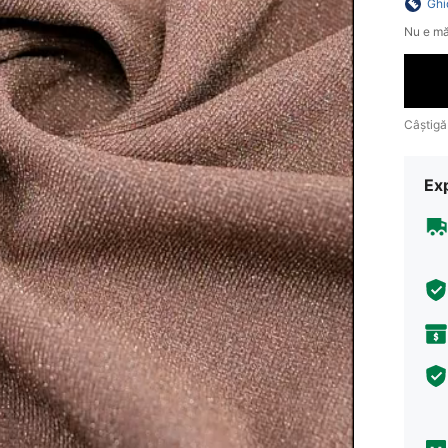
Ghi
Nu e mă
Câștigă
Ex