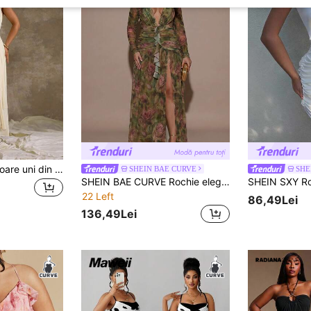
Flirla Rochie de culoare uni din plasă, elegantă, cu volan, cu volan, cu volan, cu volan
SHEIN BAE CURVE
SHE
SHEIN BAE CURVE Rochie elegantă pentru femei mărimi mari, verde măsliniu, cu decolteu în V adânc și imprimeu floral, ținută formală pentru petreceri de cină, nunți și cocktailuri, pentru întâlniri, toamnă
22 Left
86,49Lei
136,49Lei