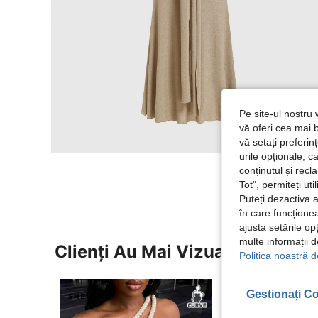
Pe site-ul nostru 
vă oferi cea mai b
vă setați preferi
urile opționale, c
conținutul și rec
Tot", permiteți ut
Puteți dezactiva 
în care funcționea
ajusta setările op
multe informații 
Clienți Au Mai Vizualizat
Politica noastră d
Gestionați Co