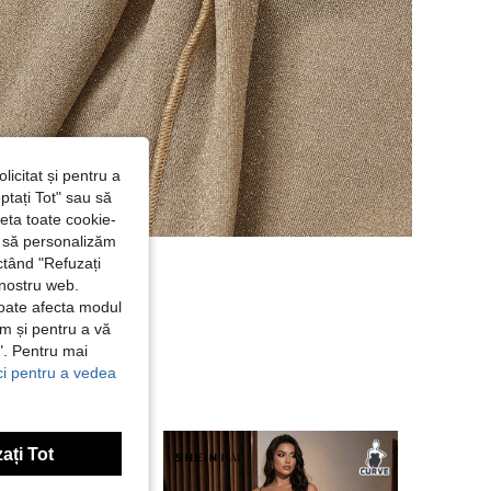
licitat și pentru a
ptați Tot" sau să
seta toate cookie-
și să personalizăm
ctând "Refuzați
 nostru web.
poate afecta modul
ăm și pentru a vă
e". Pentru mai
ici pentru a vedea
ați Tot