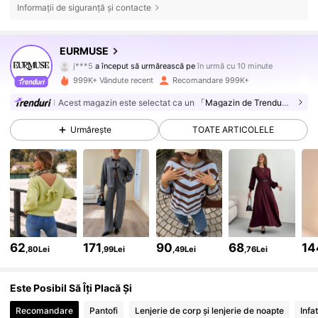
Informații de siguranță și contacte
354K Urmăritori
4,75
EURMUSE
j***5
a început să urmărească pe
în urmă cu 10 minute
s***3
navighează
354K Urmăritori
4,75
999K+ Vândute recent
Recomandare 999K+
Acest magazin este selectat ca un
「Magazin de Trenduri」
354K Urmăritori
4,75
Urmărește
TOATE ARTICOLELE
354K Urmăritori
4,75
354K Urmăritori
4,75
62
171
90
68
14
,80Lei
,99Lei
,49Lei
,76Lei
354K Urmăritori
4,75
Este Posibil Să Îți Placă Și
Recomandare
Pantofi
Lenjerie de corp și lenjerie de noapte
Infa
354K Urmăritori
4,75