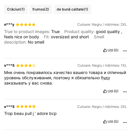
Crăciun
(1)
frumos
(2)
de bună calitate
(1)
n***y
Culoare: Negru / mărimea: 2XL
True to product images:
True
Product quality:
good
quality
,
feels
nice
on
body
Fit:
oversized
and
short
Smell
description:
No
smell
Util
(0)
s***5
Culoare: Negru / mărimea: 1XL
Мне
очень
понравилось
качество
вашего
товара
и
отличный
уровень
обслуживания,
поэтому
я
обязательно
буду
заказывать
у
вас
снова.
Util
(0)
s***5
Culoare: Negru / mărimea: 2XL
Trop
beau
pull
j
’
adore
bcp
Util
(0)