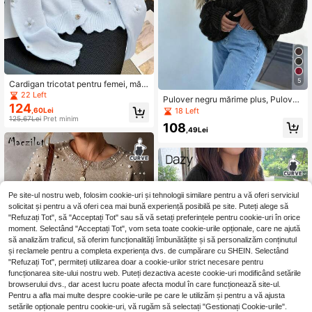
5
Cardigan tricotat pentru femei, mări
me mare, albastru deschis, cu volan
22 Left
Pulover negru mărime plus, Pulover
e, mărgele și model floral, pulover c
124
cu nervuri mărime plus pentru toam
18 Left
,60Lei
asual dulce cu mânecă lungă, potri
nă, Pulover tip pulover mărime plus
125,67Lei
Preț minim
vit pentru naveta zilnică de toamnă
108
pentru femei, Top galben cu mânec
,49Lei
ă lungă, Top cu mânecă lungă pentr
u femei, Pulover extra large pentru f
emei, Îmbrăcăminte de exterior pop
ulară pentru femei
Pe site-ul nostru web, folosim cookie-uri și tehnologii similare pentru a vă oferi serviciul
solicitat și pentru a vă oferi cea mai bună experiență posibilă pe site. Puteți alege să
"Refuzați Tot", să "Acceptați Tot" sau să vă setați preferințele pentru cookie-uri în orice
moment. Selectând "Acceptați Tot", vom seta toate cookie-urile opționale, care ne ajută
să analizăm traficul, să oferim funcționalități îmbunătățite și să personalizăm conținutul
și reclamele pentru a completa experiența dvs. de cumpărare cu SHEIN. Selectând
"Refuzați Tot", permiteți utilizarea doar a cookie-urilor strict necesare pentru
funcționarea site-ului nostru web. Puteți dezactiva aceste cookie-uri modificând setările
browserului dvs., dar acest lucru poate afecta modul în care funcționează site-ul.
Pentru a afla mai multe despre cookie-urile pe care le utilizăm și pentru a vă ajusta
setările opționale pentru cookie-uri, vă rugăm să selectați "Gestionați Cookie-urile".