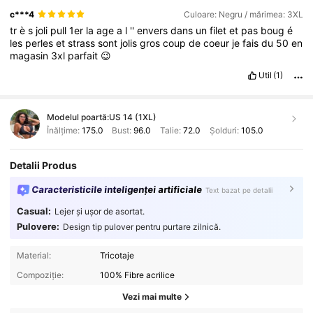
c***4
Culoare: Negru / mărimea: 3XL
tr
è
s
joli
pull
1er
la
age
a
l
''
envers
dans
un
filet
et
pas
boug
é
les
perles
et
strass
sont
jolis
gros
coup
de
coeur
je
fais
du
50
en
magasin
3xl
parfait
😉
Util
(1)
Modelul poartă:
US 14 (1XL)
Înălțime:
175.0
Bust:
96.0
Talie:
72.0
Șolduri:
105.0
Detalii Produs
Caracteristicile inteligenței artificiale
Text bazat pe detalii
Casual:
Lejer și ușor de asortat.
Pulovere:
Design tip pulover pentru purtare zilnică.
Material:
Tricotaje
Compoziție:
100% Fibre acrilice
Vezi mai multe