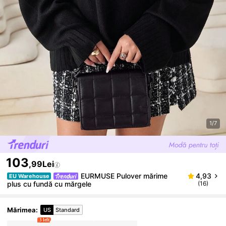
1/7
103
,99Lei
EURMUSE Pulover mărime
4,93
EU Warehouse
plus cu fundă cu mărgele
(16)
Mărimea
:
US
Standard
3 left