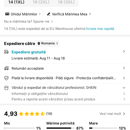
14
(1XL)
16
(2XL)
18
(3XL)
Ghidul Mărimilor
Verifică Mărimea Mea
Nu e mărimea ta? Spune-ne
14 (1XL) este expediat de la EU Warehouse oferind
livrare mai rapidă
.
Expediere către
Romania
Expediere gratuită
Livrare estimată:
Aug 11 - Aug 18
Returnări acceptate
Plată la livrare disponibilă · Plăți sigure · Protecția confidențialității
Vândut și expediat de vânzătorul profesionist: SHEIN
Informații și obligațiile vânzătorului
Pentru a raporta acest vânzător și/sau acest produs
4,93
(16)
Vezi mai mult
Mic
Mărime potrivită
Mare
1%
87%
12%