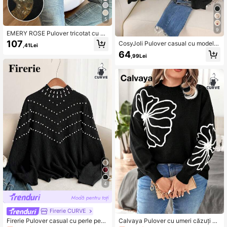
5
9
EMERY ROSE Pulover tricotat cu cr
oială lejeră, cu guler rotund și umeri
107
CosyJoli Pulover casual cu model d
,41Lei
căzuți, mărime mare, pentru femei, t
e inimă, bej, cu decolteu în V, spate
64
oamnă/iarnă
,99Lei
gol, mărime plus
4
Firerie CURVE
Firerie Pulover casual cu perle pent
Calvaya Pulover cu umeri căzuți și