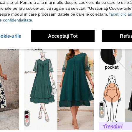
ză site-ul. Pentru a afla mai multe despre cookie-urile pe care le utiliz
aveta, purtare zilnică, vacanță, primăvară/vară
Linhara CURVE
VIVA R
ționale pentru cookie-uri, vă rugăm să selectați "Gestionați Cookie-uril
Linhara CURVE Rochie albă pentru femei mărimi mari, din material țesut, stil country denim, pentru vară, fashion, pentru festival de muzică, cu aplicații, mâneci bufante, talie strânsă și tiv încrucișat
EU Warehouse
-1%
despre modul în care procesăm datele pe care le colectăm,
faceți clic a
92,06Lei
78,61Lei
e confidențialitate.
92,99Lei
Cel mai mic pret
okie-urile
Acceptați Tot
Refuz
6
9