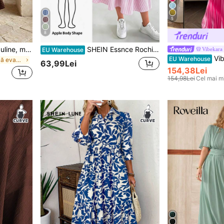
5
8
Rochie elegantă de zi cu buline, mărimi mari, stil commuter, cu mânecă cu volane în două straturi, talie strânsă, rochie casual de vacanță pentru vară, maro
SHEIN Essnce Rochie de damă cu decolteu în V și dungi, cu buzunare și nasturi, mărime plus
Vibekara
EU Warehouse
Vibekara Rochie elegantă
EU Warehouse
în Croială evazată Rochii marimi mari
63,99Lei
154,38Lei
154,98Lei
Cel mai mi