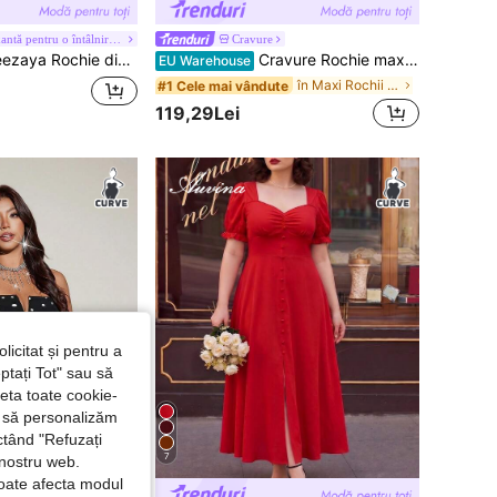
#Seară relaxantă pentru o întâlnire romantică
Cravure
chie din plasă contrastant de vară de mărimi Plus pentru femei
Cravure Rochie maxi elegantă pentru femei, mărime plus, cu decolteu în V adânc, din dantelă, cu mânecă lungă și crăpături înalte, potrivită pentru absolvire, sărbători, Ziua Îndrăgostiților, Crăciun, festivaluri de muzică, Ziua Mamei, Halloween, Ziua Recunoștinței, Paște, Ziua Națională, baluri, întâlniri, petreceri, nunți, excursii în aer liber etc.
EU Warehouse
în Maxi Rochii marimi mari
#1 Cele mai vândute
119,29Lei
licitat și pentru a
ptați Tot" sau să
seta toate cookie-
și să personalizăm
ctând "Refuzați
7
 nostru web.
poate afecta modul