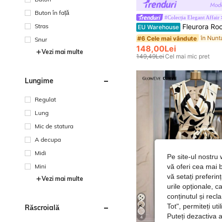
Buton în față
#Colecția Elegant Affair
Stras
Fleurora Rochie de damă mărimi mari, albastru Haze, din dantelă cu flori 3D, strălucitoare, pentru primăvară/vară, croială curve, pentru nuntă, petrecere de seară, banchet ofici
EU Warehouse
#6 Cele mai vândute
Snur
148,00Lei
Vezi mai multe
149,49Lei
Cel mai mic pret
Lungime
Regulat
Lung
Mic de statura
A decupa
Midi
Pe site-ul nostru 
Mini
vă oferi cea mai b
vă setați preferi
Vezi mai multe
urile opționale, c
conținutul și rec
Tot", permiteți ut
Răscroială
Puteți dezactiva 
4