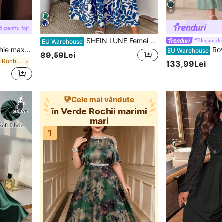
9
SHEIN LUNE Femei Dimensiuni Plus Elegante Moda Artistică Casual Rochie imprimată, Versatilă, Potrivită pentru vară, Înapoi la școală, Absolvență, Sărbători, Ziua Îndrăgostiților, Festivalul de muzică, Ziua Mamei, Halloween, Ziua Recunoștinței, Paște, Ziua Națională, Dans formal, Petrecere matrimoniale, Activități în aer liber
#Elegant de
EU Warehouse
petrecere, primăvară-vară, rochii înfășurate pentru doamne, cu decolteu în V, rochie formală maro pentru femei, rochii maro pentru forme rotunjite, rochie maxi maro
Roveilla Rochie elegantă și casual din șifon
EU Warehouse
89,59Lei
în Zilnic Rochii marimi mari
133,99Lei
Cele mai vândute
în Verde Rochii marimi
mari
1