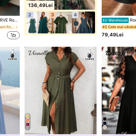
136,49Lei
2
3
4
 uni, pentru femei mărimi mari
Rochie eleg
EU Warehouse
în Elegant Rochii marimi mari
#2 Cele mai vându
79,49Lei
8