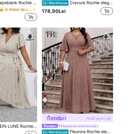
scurtă, pentru femei, mărimi mari, la modă de primăvară/vară, casual, lejeră, confortabilă, de zi cu zi, simplă, versatilă, de bază, pentru femei, ținute de vară, rochie cu buzunar, rochie elegantă, rochie neagră de bază
Cravure Rochie elegantă de seară roșie, cu decolteu în V, din plasă, cu paiete și tiv cu volane, mărime plus
EU Warehouse
în Atelier de caroserie Rochii marimi mari
te
178,90Lei
21
 cravată în talie cu imprimeu cu buline plus marimi pentru ținută de femei de vacanță și timp liber, pentru vară
#Eleganță de seară luxoasă
Fleurora Rochie elegantă de petrecere cu decolteu în V și talie pliată, mărime plus
EU Warehouse