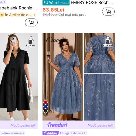
EMERY ROSE Rochie elegantă și lejeră cu imprimeu floral, mărime plus, cu decolteu în V, mânecă scurtă, pentru femei, pentru Ziua Recunoștinței
nk
EU Warehouse
, de primăvară/vară, la modă, casual, lejeră, confortabilă, de zi cu zi, simplă, versatilă, subțire, neagră, cu mâneci scurte, din șifon, cu model patchwork, lungime medie, ținute de vară, rochie cu buzunar, stil simplu
63,85Lei
64,49Lei
Cel mai mic pret
în Atelier de caroserie Rochii marimi mari
te
7
pradimensionate
#Elegant de vară