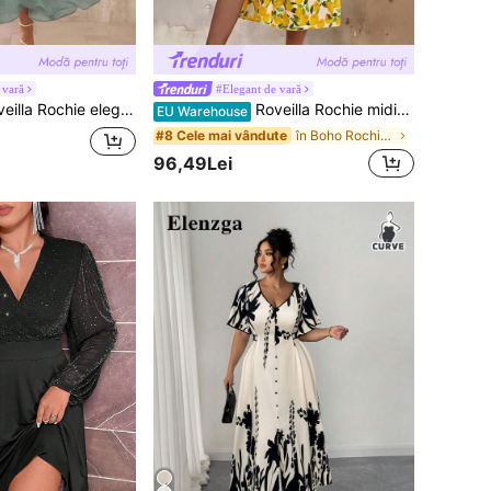
 vară
#Elegant de vară
 pentru femei, mărime mare, stil romantic sicilian francez, potrivită pentru naveta, vacanță, ceai de după-amiază, petrecere, culoare uni, decolteu rotund, pliuri în talie, tiv cu volane stratificate, căptușeală, fără mâneci, lungime maxi
Roveilla Rochie midi pentru femei, mărime mare, cu imprimeu de lămâie, decolteu în V, talie elastică, linie A, crăpături laterale și mâneci clopot, stil vintage romantic francez elegant, potrivită pentru naveta, afaceri, plajă, casual, versatilă, primăvară/vară
EU Warehouse
în Boho Rochii marimi mari
#8 Cele mai vândute
96,49Lei