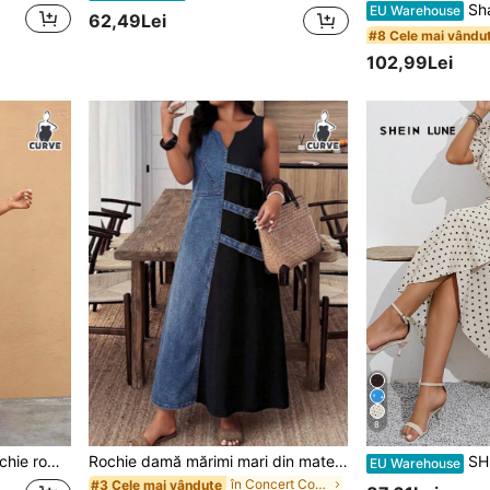
Shapeblank Rochie midi neagră cu mânecă 
EU Warehouse
62,49Lei
#8 Cele mai vându
102,99Lei
8
mânecă scurtă, potrivită pentru vară, întâlniri și petreceri
Rochie damă mărimi mari din material țesut cu imprimeu denim fals, decolteu în V, casual pentru acasă, elegantă de vară
SHEIN LUNE Rochie cu
EU Warehouse
în Concert Country Rochii marimi mari
#3 Cele mai vândute