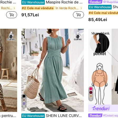
ravata In Talie, Eleganta De Vacanta
Miaspire Rochie de vară elegantă, simplă, casual, cu dantelă și patchwork, cu guler rotund, Plus Size
Shapebla
EU Warehouse
Shapeblank Rochie de damă de mărime mare
EU Warehouse
în Floral Rochii marimi mari
în Verde Rochii marimi mari
#2 Cele mai vândute
#4 Cele mai vându
91,57Lei
85,49Lei
15
13
EMERY ROSE Rochie lungă pentru femei, mărime mare, cu imprimeu, decolteu în V și mânecă 3/4
SHEIN LUNE CURVE Rochie de plajă fără mâneci, culoare solidă, cu guler rotund, înfășurată, casual, pentru vacanță, la țară
#Croiuri su
EU Warehouse