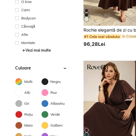
O linie
Cami
Bodycon
Cămaşă
Alte
#1 Cele mai vândute
Montate
96,28Lei
Vezi mai multe
Culoare
Multi
Negru
Alb
Roz
Gri
Albastru
Roșu
Verde
Maro
Galben