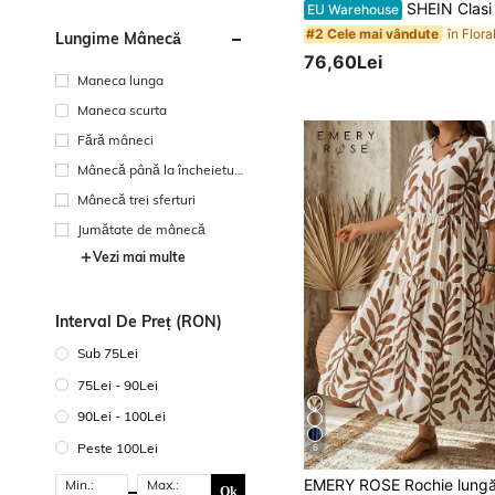
SHEIN Clasi Rochie Casual Femei Cu Imprimare Floral Cu C
EU Warehouse
#2 Cele mai vândute
Lungime Mânecă
76,60Lei
Maneca lunga
Maneca scurta
Fără mâneci
Mânecă până la încheietur
a mâinii
Mânecă trei sferturi
Jumătate de mânecă
Vezi mai multe
Interval De Preț (RON)
Sub 75Lei
75Lei - 90Lei
90Lei - 100Lei
Peste 100Lei
6
Min.:
Max.:
Ok