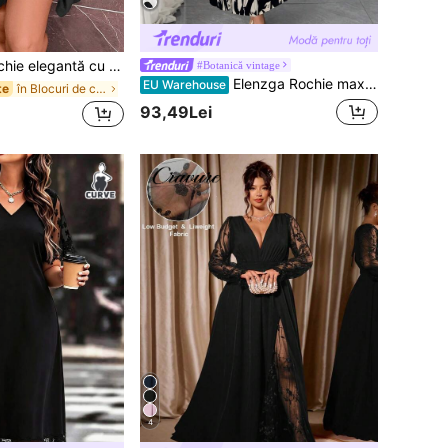
antă cu decolteu în V, cu strasuri, model slăbit, mărime plus
#Botanică vintage
Elenzga Rochie maxi elegantă casual pentru damă, mărimi mari, cu decolteu în V, nasturi în față, talie strânsă și culori contrastante
EU Warehouse
în Blocuri de culoare Rochii marimi mari
te
93,49Lei
4