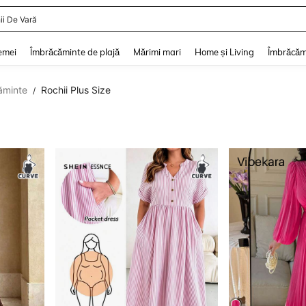
ii De Vară
and down arrow keys to navigate search Căutare recentă and Descoperire Căutar
emei
Îmbrăcăminte de plajă
Mărimi mari
Home și Living
Îmbrăcăm
ăminte
Rochii Plus Size
/