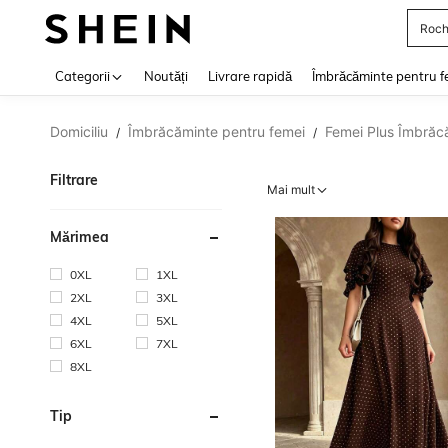
Roch
Use up 
Categorii
Noutăți
Livrare rapidă
Îmbrăcăminte pentru f
Domiciliu
Îmbrăcăminte pentru femei
Femei Plus Îmbrăc
/
/
Filtrare
Mai mult
Mărimea
0XL
1XL
2XL
3XL
4XL
5XL
6XL
7XL
8XL
Tip