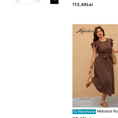
113,49Lei
Melodosi Rochie romantică de damă mărimi mari, casual minimalistă, vintage, cu imprimeu în buline, volane și 
EU Warehouse