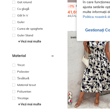
în care funcționea
Gat rotund
GlowEve CURVE Rochie de damă Plus Size, cu decolteu adânc, model geometric, casual, elegantă, boemă, fără mâneci, potrivită pentru n
-7%
ajusta setările op
Cu glugă
41,69Lei
multe informații 
Gât în V
45,17Lei
Cel mai mic pret
Politica noastră d
Guler
Curea de spaghete
Gestionați Co
Guler Stand
Vezi mai multe
Material
Tricot
Poliester
Țesătură
Material tesut
Poliuretan
Tricotaje
8
Vezi mai multe