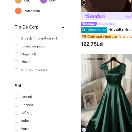
Kaki
Mov
6
Portocaliu
Roveilla
Tip De Corp
Roveilla Rochie maxi pentru femei, din șifon, cu țesătură încrețită, talie răsucită, spate elastic, linie A-line, mâneci evazate, elegantă, retro franceză, pentru birou, naveta, afaceri, vacanță, casual, stil stradal, minimalist, versatil, după-amiaza, ceai, 
EU Warehouse
#9 Cele mai vândute
Siluetă în formă de măr
122,75Lei
Forma de para
Clepsidră
Pătrat
Triunghi inversat
Stil
Casual
Elegant
Drăguţ
Boho
Parte