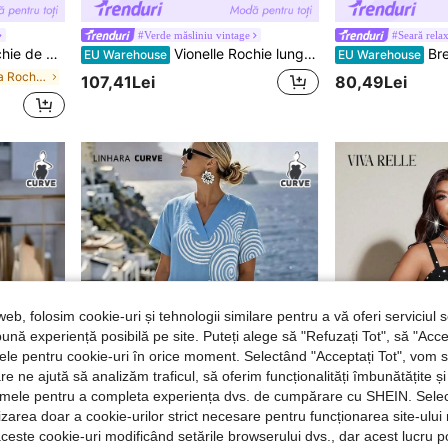
#Verde măsliniu vintage
al, cocktail, petrecere, absolvire, petrecere de zi de naștere și alte ocazii formale, colecție fashion
Vionelle Rochie lungă A-line pentru femei mărimi mari, primăvară/vară, stil elegant francez, casual de zi cu zi, cu guler de blazer, talie strânsă, centură decorativă cu cataramă D-ring argintie și nasturi metalici
Breezaya Ro
EU Warehouse
EU Warehouse
în Nunta Rochii marimi mari
107,41Lei
80,49Lei
web, folosim cookie-uri și tehnologii similare pentru a vă oferi serviciul so
ună experiență posibilă pe site. Puteți alege să "Refuzați Tot", să "Acce
nțele pentru cookie-uri în orice moment. Selectând "Acceptați Tot", vom 
are ne ajută să analizăm traficul, să oferim funcționalități îmbunătățite 
lamele pentru a completa experiența dvs. de cumpărare cu SHEIN. Sele
10
ilizarea doar a cookie-urilor strict necesare pentru funcționarea site-ului
aceste cookie-uri modificând setările browserului dvs., dar acest lucru 