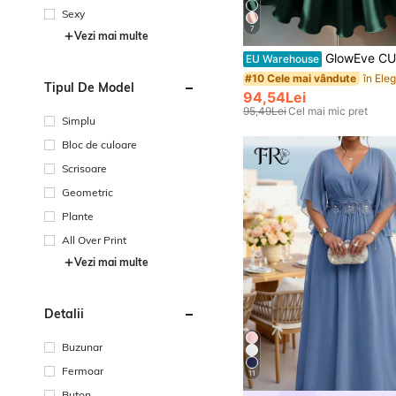
Sexy
7
Vezi mai multe
GlowEve CURVE Rochie de petrecere la modă, culoare
EU Warehouse
#10 Cele mai vândute
Tipul De Model
94,54Lei
95,49Lei
Cel mai mic pret
Simplu
Bloc de culoare
Scrisoare
Geometric
Plante
All Over Print
Vezi mai multe
Detalii
Buzunar
Fermoar
11
Buton