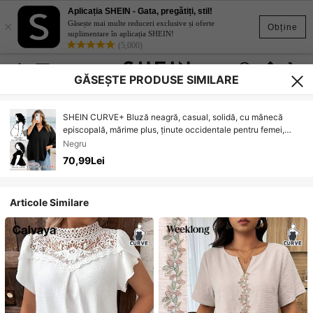
Aplicația SHEIN - Gata, pregătiți, stil!
×
Găsește mai multe reduceri exclusive și oferte
Obține
suplimentare în aplicația SHEIN!
(5,000)
GĂSEȘTE PRODUSE SIMILARE
SHEIN CURVE+ Bluză neagră, casual, solidă, cu mânecă
episcopală, mărime plus, ținute occidentale pentru femei,
boho, hippie, cowgirl, boem, Old Money, vară, concert,
Negru
festival rave, vară boho, Old Money, vară, vacanță de
70,99Lei
primăvară, festival rave, vacanță de primăvară/2026/Anul
Nou
Articole Similare