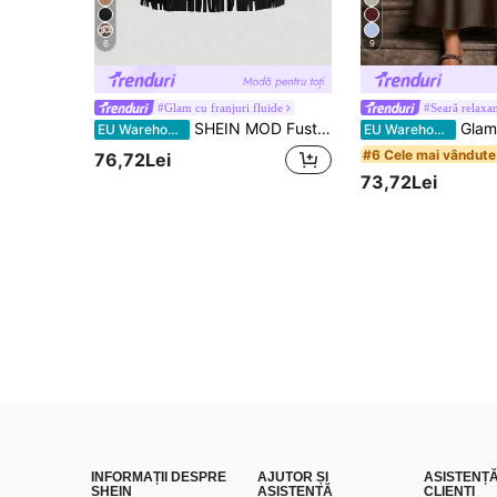
6
9
#Glam cu franjuri fluide
SHEIN MOD Fustă vintage hippie pentru femei, cu nituri, franjuri, piele întoarsă neagră, linie A, fustă de toamnă, ținute Nashville, fustă de pirat
Glamine Fustă din satin pentru femei
EU Warehouse
EU Warehouse
#6 Cele mai vândute
76,72Lei
73,72Lei
INFORMAȚII DESPRE
AJUTOR ȘI
ASISTENȚ
SHEIN
ASISTENȚĂ
CLIENȚI