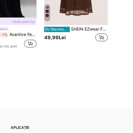
12
SHEIN EZwear Fustă de damă din plasă neagră cu imprimeu de inimă și coadă de pește de Ziua Îndrăgostiților
tive
EU Warehouse
Avantive Femei de vară romantic anii '90 afaceri casual casual Y2k Club Office stil vechi stradă uzură primăvară pauză burlacilor concert fustă maxi neagră
-1%
49,99Lei
ai mic pret
APLICAȚIE