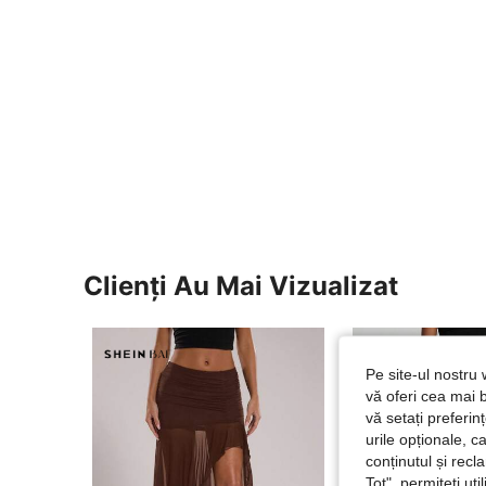
Clienți Au Mai Vizualizat
Pe site-ul nostru 
vă oferi cea mai b
vă setați preferi
urile opționale, c
conținutul și rec
Tot", permiteți ut