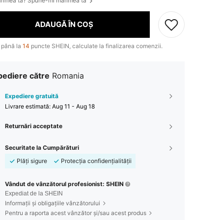
rimea ta? Spune-mi mărimea ta
ADAUGĂ ÎN COȘ
 până la
14
puncte SHEIN, calculate la finalizarea comenzii.
pediere către
Romania
Expediere gratuită
Livrare estimată:
Aug 11 - Aug 18
Returnări acceptate
Securitate la Cumpărături
Plăți sigure
Protecția confidențialității
Vândut de vânzătorul profesionist: SHEIN
Expediat de la SHEIN
Informații și obligațiile vânzătorului
Pentru a raporta acest vânzător și/sau acest produs