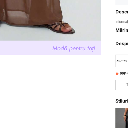
Descr
Informaț
Mărim
Desp
99K+
Stilu