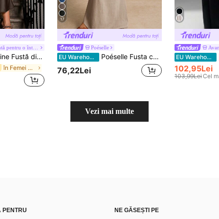
17
#Seară relaxantă pentru o întâlnire romantică
Poéselle
Avan
, fustă versatilă cu tiv în formă de coadă de pește, ținută de zi cu zi, fustă maro
Poéselle Fusta cu șnur minimalistă de culoare uni pentru femei
EU Warehouse
EU Warehouse
102,95Lei
în Femei Fuste cu paiete maro
76,22Lei
103,99Lei
Cel m
Vezi mai multe
Ă PENTRU
NE GĂSEȘTI PE