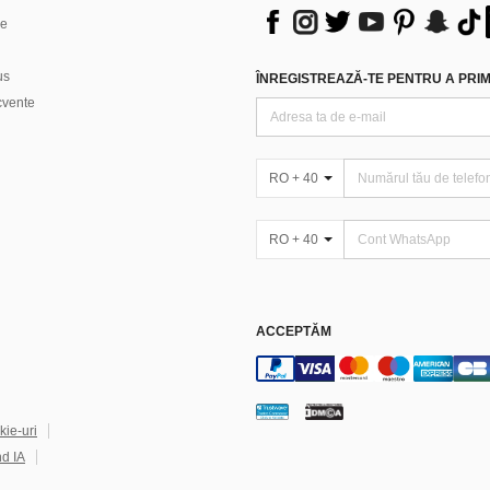
ne
us
ÎNREGISTREAZĂ-TE PENTRU A PRIMI
ecvente
RO + 40
RO + 40
ACCEPTĂM
kie-uri
nd IA