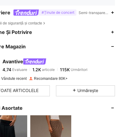
iere
#Ținute de concert
Semi-transparentă,Spălați manual,
ii de siguranță și contacte
4,74
1.2K
115K
e Și Potrivire
re Magazin
4,74
1.2K
115K
Avantive
4,74
1.2K
115K
Evaluare
articole
Urmăritori
a***1
a plătit
în urmă cu 1 zi
 Vândute recent
Recomandare 80K+
4,74
1.2K
115K
TOATE ARTICOLELE
Urmărește
4,74
1.2K
115K
ri Asortate
4,74
1.2K
115K