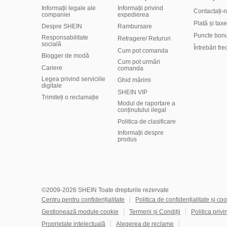
Informații legale ale
Informații privind
Contactați-
companiei
expedierea
Plată și taxe
Despre SHEIN
Rambursare
Puncte bon
Responsabilitate
Retragere/ Retururi
socială
Întrebări fr
Cum pot comanda
Blogger de modă
Cum pot urmări
Cariere
comanda
Legea privind serviciile
Ghid mărimi
digitale
SHEIN VIP
Trimiteți o reclamație
Modul de raportare a
conținutului ilegal
Politica de clasificare
​Informații despre
produs
©2009-2026 SHEIN Toate drepturile rezervate
Centru pentru confidențialitate
Politica de confidențialitate și coo
Gestionează module cookie
Termeni și Condiții
Politica privi
Proprietate intelectuală
Alegerea de reclame