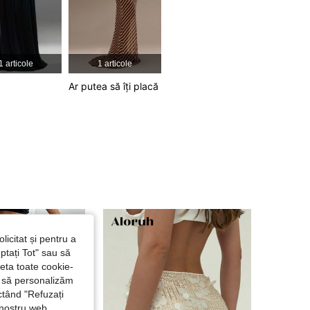
4,74
1.2K
115K
4,74
1.2K
115K
1 articole
1 articole
4,74
1.2K
115K
Ar putea să îți placă
4,74
1.2K
115K
licitat și pentru a
ptați Tot" sau să
seta toate cookie-
și să personalizăm
ctând "Refuzați
 nostru web.