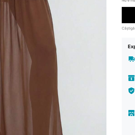
Nu e mă
Câștigă
Ex