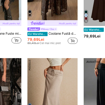
13
F
#Messy Chic
EU Warehouse
 boho, pentru femei, primăvară/vară, streetwear, vintage, plajă, Y2K, dantelă, confortabile, elastice, albe
Coolane Fustă de vară pentru femei, la modă, vintage, cu crăpături înalte
EU Warehouse
79,69Lei
79,69Lei
80,49Lei
Cel mai mic pret