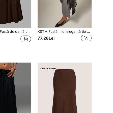
ustă de damă uni, minimalistă, versatilă, cu voluri la orlat, efect bubble și aspect crinkled, semi-transparentă, pentru vară, stil Vacationcore
KSTM Fustă midi elegantă tip wrap, cu detaliu drapat și nod, siluetă A-line croită, stil office chic, toamnă-iarnă
77,28Lei