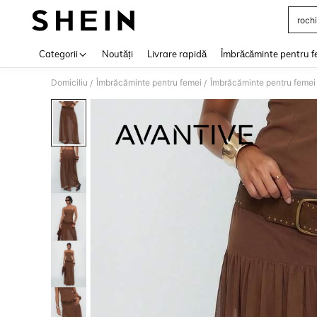
rochi
Use up 
Categorii
Noutăți
Livrare rapidă
Îmbrăcăminte pentru f
Domiciliu
Îmbrăcăminte pentru femei
Îmbrăcăminte pentru femei
/
/