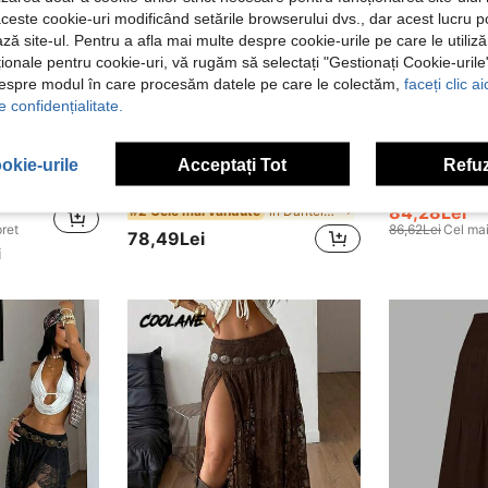
aceste cookie-uri modificând setările browserului dvs., dar acest lucru 
ză site-ul. Pentru a afla mai multe despre cookie-urile pe care le utiliz
ționale pentru cookie-uri, vă rugăm să selectați "Gestionați Cookie-uril
despre modul în care procesăm datele pe care le colectăm,
faceți clic a
9
4
e confidențialitate.
okie-urile
Acceptați Tot
Refuz
#Messy Chic
#Textur
femei, elastică, cu finisaj satinat, cafeniu închis, primăvară, lux discret
SHEIN ICON Fusta asimetrică stratificată din dantelă cu talie super joasă pentru femei
EU Warehouse
EU Warehouse
84,28Lei
în Dantelă Fuste pentru femei
#2 Cele mai vândute
pret
86,62Lei
Cel mai
78,49Lei
i