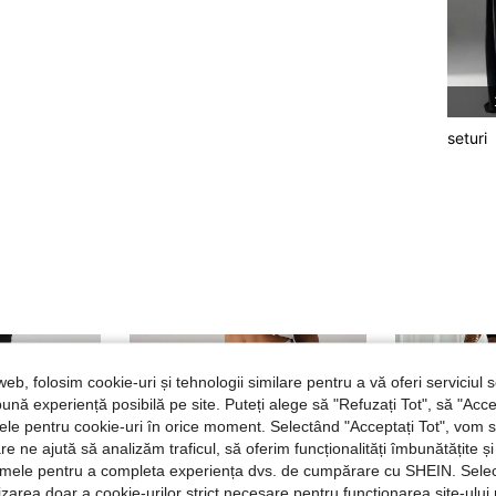
seturi
web, folosim cookie-uri și tehnologii similare pentru a vă oferi serviciul so
ună experiență posibilă pe site. Puteți alege să "Refuzați Tot", să "Acce
nțele pentru cookie-uri în orice moment. Selectând "Acceptați Tot", vom 
are ne ajută să analizăm traficul, să oferim funcționalități îmbunătățite 
lamele pentru a completa experiența dvs. de cumpărare cu SHEIN. Sele
ilizarea doar a cookie-urilor strict necesare pentru funcționarea site-ului