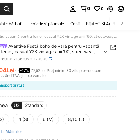
0
0
e. Press Enter to select.
inte bărbați
Lenjerie și pijamale
Copii
Bijuterii Și Accesorii
Frumu
Avantive Fustă boho de vară pentru vacanță pentru femei, casual Y2K vintage anii '90, streetwear, elegantă, pentru plajă, golf, acoperire, absolvire, festival și petrecere
Avantive Fustă boho de vară pentru vacanță
 femei, casual Y2K vintage anii '90, streetwear,
ă, pentru plajă, golf, acoperire, absolvire, festival
z260109213620520170000
recere
,04Lei
-17%
77,52Lei
Preț minim 30 zile pre-reducere
ICE AND AVAILABILITY
cluzând TVA și taxe vamale
ansport gratuit
mea
US
Standard
S)
4 (S)
6 (M)
8/10 (L)
dul Mărimilor