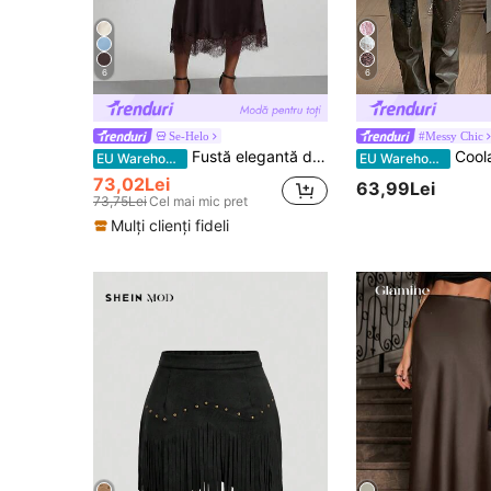
6
6
Se-Helo
#Messy Chic
Fustă elegantă din satin, model patchwork, pentru femei, primăvară/vară
Coolane Fuste mini asimetrice cu volane, stil
EU Warehouse
EU Warehouse
73,02Lei
63,99Lei
73,75Lei
Cel mai mic pret
Mulți clienți fideli