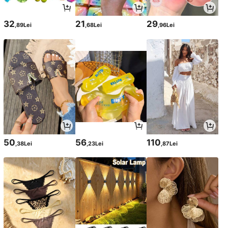
32
21
29
,89Lei
,68Lei
,96Lei
50
56
110
,38Lei
,23Lei
,87Lei