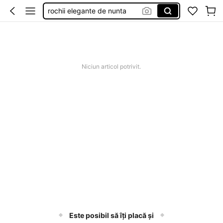
rochii elegante de nunta
rochii de vară
costum baie femei
chopsticks for
Niciun articol potrivit.
Este posibil să îți placă și