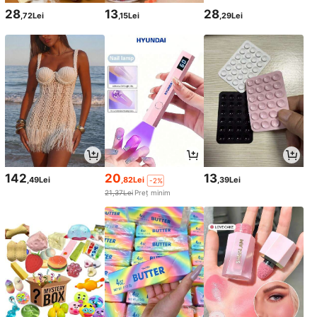
28
13
28
,72Lei
,15Lei
,29Lei
142
20
13
,49Lei
,82Lei
,39Lei
-2%
21,37Lei
Preț minim