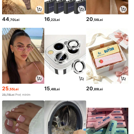
44
16
20
,70Lei
,22Lei
,56Lei
25
15
20
,55Lei
,48Lei
,89Lei
25,78Lei
Preț minim