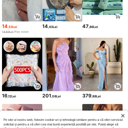
14
14
47
,53Lei
,43Lei
,86Lei
14,63Lei
Preț minim
16
201
379
,12Lei
,08Lei
,88Lei
Pe site-ul nostru web, folosim cookie-uri și tehnologii similare pentru a vă oferi serviciul
solicitat și pentru a vă oferi cea mai bună experiență posibilă pe site. Puteți alege să