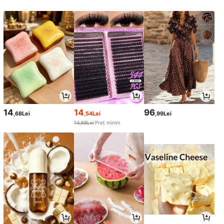
14
14
96
,68Lei
,54Lei
,99Lei
14,68Lei
Preț minim