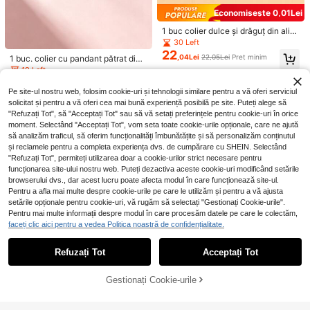
Economisește 0,01Lei
1 buc colier dulce și drăguț din aliaj
emailat cu căpșuni și perle artificial
30 Left
e, colier tip choker lucrat manual, bi
22
,04Lei
22,05Lei
Preț minim
1 buc. colier cu pandant pătrat din l
juterii la modă pentru purtare zilnic
anț de oțel inoxidabil, pandant rafin
ă, decorare. Petrecere
19 Left
at în formă de inimă cu literă și efec
21
,98Lei
t de picătură de ulei, bijuterie de mo
Pe site-ul nostru web, folosim cookie-uri și tehnologii similare pentru a vă oferi serviciul
dă pentru femei, accesoriu versatil
solicitat și pentru a vă oferi cea mai bună experiență posibilă pe site. Puteți alege să
"Refuzați Tot", să "Acceptați Tot" sau să vă setați preferințele pentru cookie-uri în orice
moment. Selectând "Acceptați Tot", vom seta toate cookie-urile opționale, care ne ajută
să analizăm traficul, să oferim funcționalități îmbunătățite și să personalizăm conținutul
și reclamele pentru a completa experiența dvs. de cumpărare cu SHEIN. Selectând
"Refuzați Tot", permiteți utilizarea doar a cookie-urilor strict necesare pentru
Arată articole similare în stoc în '
o marime
'
funcționarea site-ului nostru web. Puteți dezactiva aceste cookie-uri modificând setările
browserului dvs., dar acest lucru poate afecta modul în care funcționează site-ul.
1 buc colier cu medalion minimalist î
Pentru a afla mai multe despre cookie-urile pe care le utilizăm și pentru a vă ajusta
n formă de inimă din oțel inoxidabil
24 Left
#Cowgirl de coastă
setările opționale pentru cookie-uri, vă rugăm să selectați "Gestionați Cookie-urile".
placat cu aur de 18K, depozitare DI
18
,39Lei
1 buc. gleznă de plajă cu mărgele m
Y pentru fotografii, cadou de sărbăt
Pentru mai multe informații despre modul în care procesăm datele pe care le colectăm,
ultistrat în stil boem, cu carapace d
#3 Cele mai vândute
în Elemente multiple Femei Picior Bijuterii
ori și aniversare, Ziua Îndrăgostiților
faceți clic aici pentru a vedea Politica noastră de confidențialitate.
e cauri, pentru stilul casual de vară
20
,42Lei
20,52Lei
Preț minim
Refuzați Tot
Acceptați Tot
Ne pare rău, articolul are stoc epuizat.
Gestionați Cookie-urile
STOC EPUIZAT
Colier choker cu pandant picătură
26
de apă din acrilic chihlimbar marmo
5
,78Lei
rat, stil retro
1 buc. colier cu pandant oval geom