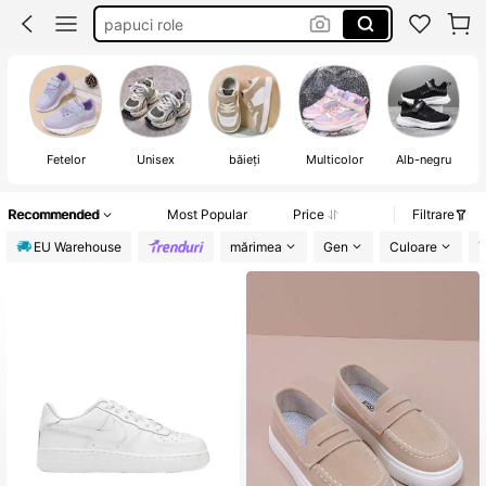
adidas fetițe
shoes girl
adidasi
Fetelor
Unisex
băieți
Multicolor
Alb-negru
Recommended
Most Popular
Price
Filtrare
EU Warehouse
mărimea
Gen
Culoare
T