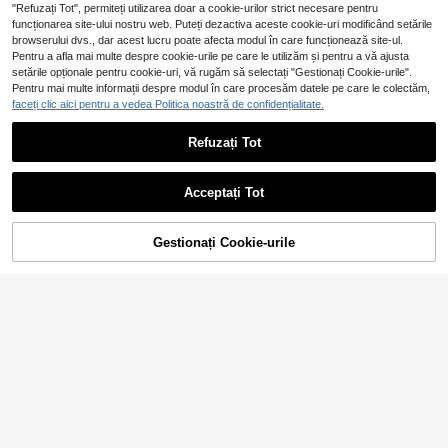
"Refuzați Tot", permiteți utilizarea doar a cookie-urilor strict necesare pentru
funcționarea site-ului nostru web. Puteți dezactiva aceste cookie-uri modificând setările
browserului dvs., dar acest lucru poate afecta modul în care funcționează site-ul.
Pentru a afla mai multe despre cookie-urile pe care le utilizăm și pentru a vă ajusta
setările opționale pentru cookie-uri, vă rugăm să selectați "Gestionați Cookie-urile".
Pentru mai multe informații despre modul în care procesăm datele pe care le colectăm,
5
faceți clic aici pentru a vedea Politica noastră de confidențialitate.
Fustă denim elegantă, minimalistă,
67
casual, pentru naveta, pentru femei,
,38Lei
-2%
Refuzați Tot
#Ținute de concert
de vară, nouă sosire
68,99Lei
Preț minim
SHEIN ICON Fusta De
EU Warehouse
Denim De Femei Cu Tivul Asimetric
88
,60Lei
Și Jumătate Păcută cu nasturi
Acceptați Tot
Gestionați Cookie-urile
ADAUGĂ ÎN COȘ