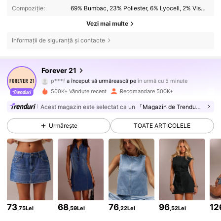
Compoziție:
69% Bumbac, 23% Poliester, 6% Lyocell, 2% Viscoză
Vezi mai multe
Informații de siguranță și contacte
825K Urmăritori
4,78
Forever 21
p***f
a început să urmărească pe
în urmă cu 5 minute
m***y
navighează
825K Urmăritori
4,78
500K+ Vândute recent
Recomandare 500K+
Acest magazin este selectat ca un
「Magazin de Trenduri」
825K Urmăritori
4,78
Urmărește
TOATE ARTICOLELE
825K Urmăritori
4,78
825K Urmăritori
4,78
73
68
76
96
12
,75Lei
,59Lei
,22Lei
,52Lei