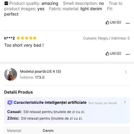
Product quality:
amazing
Smell description:
no
True to
product images:
yes
Fabric material:
light
denim
Fit:
perfect
Util
(0)
h***2
Culoare: Negru / mărimea: S
Too
short
very
bad
!
Util
(0)
Modelul poartă:
US 4 (S)
Înălțime:
173.0
Detalii Produs
Caracteristicile inteligenței artificiale
Text bazat pe detalii
Casual:
Stil relaxat pentru ținutele de zi cu zi.
Zilnic:
Stil relaxat pentru ținutele de zi cu zi.
Material:
Denim