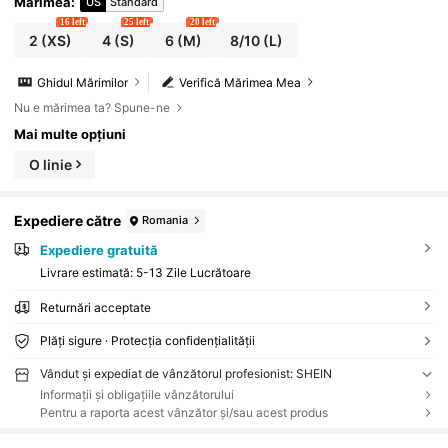
Mărimea
:
US
Standard
16 left
25 left
20 left
2
(XS)
4
(S)
6
(M)
8/10
(L)
Ghidul Mărimilor
Verifică Mărimea Mea
Nu e mărimea ta? Spune-ne
Mai multe opțiuni
O linie
Expediere către
Romania
Expediere gratuită
Livrare estimată:
5-13 Zile Lucrătoare
Returnări acceptate
Plăți sigure · Protecția confidențialității
Vândut și expediat de vânzătorul profesionist: SHEIN
Informații și obligațiile vânzătorului
Pentru a raporta acest vânzător și/sau acest produs