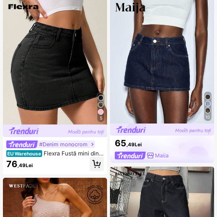
e și ochiuri, crop top, stil Y2K, vinta
ge de vară, pentru club
10
5
65
#Denim monocrom
,49Lei
Flexra Fustă mini din d
EU Warehouse
Maija
enim spălat, casual, ajustată, pentru
76
,49Lei
femei