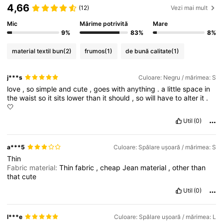
4,66
(12)
Vezi mai mult
Mic
Mărime potrivită
Mare
9%
83%
8%
material textil bun
(2)
frumos
(1)
de bună calitate
(1)
j***s
Culoare: Negru / mărimea: S
love
,
so
simple
and
cute
,
goes
with
anything
.
a
little
space
in
the
waist
so
it
sits
lower
than
it
should
,
so
will
have
to
alter
it
.
🤍
Util
(0)
a***5
Culoare: Spălare ușoară / mărimea: S
Thin
Fabric material:
Thin
fabric
,
cheap
Jean
material
,
other
than
that
cute
Util
(0)
l***e
Culoare: Spălare ușoară / mărimea: L