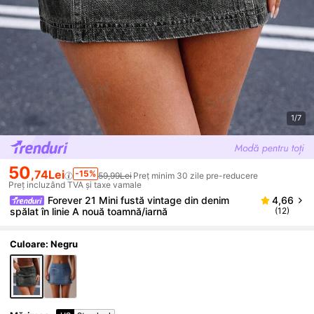
1/7
50
,74Lei
-15%
59,99Lei
Preț minim 30 zile pre-reducere
Preț incluzând TVA și taxe vamale
Forever 21 Mini fustă vintage din denim
4,66
spălat în linie A nouă toamnă/iarnă
(12)
Culoare: Negru