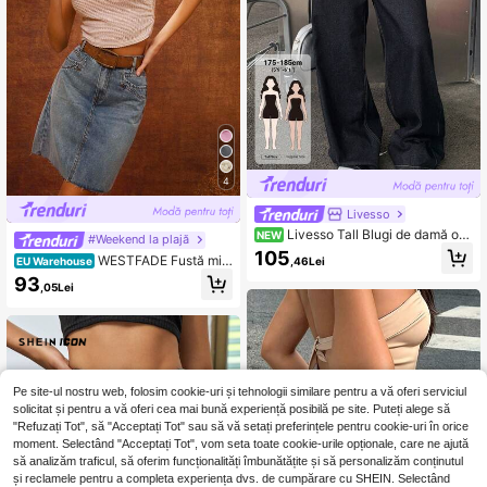
4
Livesso
Livesso Tall Blugi de damă ow
NEW
#Weekend la plajă
n cu croială largă și picior drept, stil
105
WESTFADE Fustă mini
,46Lei
EU Warehouse
urban casual, cu decorațiuni din cu
din denim cu talie înaltă și 4 buzuna
sături
93
,05Lei
re, cu cusături western, în linie A
Pe site-ul nostru web, folosim cookie-uri și tehnologii similare pentru a vă oferi serviciul
solicitat și pentru a vă oferi cea mai bună experiență posibilă pe site. Puteți alege să
"Refuzați Tot", să "Acceptați Tot" sau să vă setați preferințele pentru cookie-uri în orice
moment. Selectând "Acceptați Tot", vom seta toate cookie-urile opționale, care ne ajută
să analizăm traficul, să oferim funcționalități îmbunătățite și să personalizăm conținutul
și reclamele pentru a completa experiența dvs. de cumpărare cu SHEIN. Selectând