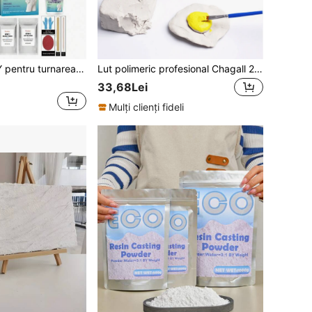
DOWMOO Kit DIY pentru turnarea mâinilor în pereche 200g/50g / Pudră pentru turnarea mâinilor în pereche de Ziua Îndrăgostiților / Cadou DIY de sărbătoare, amintire din gips pentru amprentă de mână și picior. Găleata nu este suficient de mare pentru a cuprinde palmele; este necesar un recipient suplimentar cu capacitate mai mare
Lut polimeric profesional Chagall 250g/500g, ultraușor, nu necesită coacere, se usucă la aer, lut pentru sculptat, lut pentru olărit, material esențial pentru meșteșuguri pentru începători (se vinde la greutate)
33,68Lei
Mulți clienți fideli