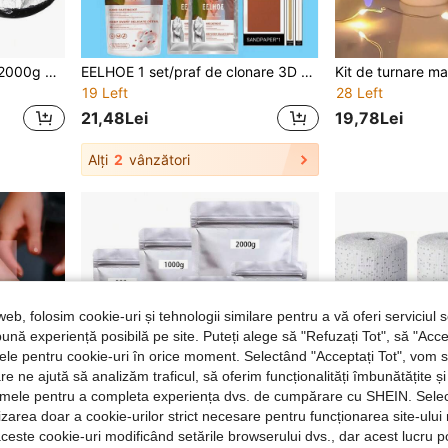
1 buc 300g/500g/1000g/2000g pudră de ipsos din rășină de turnare, rășină Terrazzo cu priză rapidă, kit de turnare în matriță lucrat manual, ipsos de Paris, pudră de ipsos ceramică și porțelan, pentru meșteșuguri, sculpturi și decor interior, pudră de ipsos din rășină de turnare, consumabile pentru matrițe de turnare DIY
EELHOE 1 set/praf de clonare 3D pentru mularea mâinilor, potrivit pentru cupluri și familii, kit DIY pentru turnare în piatră, folosit pentru a crea suveniruri memorabile, muluri pentru mâini, cadouri de Ziua Îndrăgostiților, cadouri de Ziua Mamei, (stiluri noi și vechi trimise aleatoriu), acest produs necesită un recipient de mare capacitate pentru a realiza modelele de mâini, vă rugăm să nu grăbiți evaluările negative, vă mulțumim.
19 Left
28 Left
21,48Lei
19,78Lei
Alți
2
vânzători
web, folosim cookie-uri și tehnologii similare pentru a vă oferi serviciul so
ună experiență posibilă pe site. Puteți alege să "Refuzați Tot", să "Acce
nțele pentru cookie-uri în orice moment. Selectând "Acceptați Tot", vom 
are ne ajută să analizăm traficul, să oferim funcționalități îmbunătățite 
lamele pentru a completa experiența dvs. de cumpărare cu SHEIN. Sele
ilizarea doar a cookie-urilor strict necesare pentru funcționarea site-ului
aceste cookie-uri modificând setările browserului dvs., dar acest lucru 