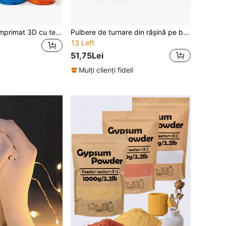
Sucitor ceramic imprimat 3D cu textură în relief, sucitor din plastic PLA durabil cu modele florale și de păsări, potrivit pentru unelte de olărit DIY
Pulbere de turnare din rășină pe bază de apă pentru proiecte DIY, formulă pe bază de apă, set din două părți cu bază pudră și lichid, alternativă la rășină fără solvent
13 Left
51,75Lei
Mulți clienți fideli