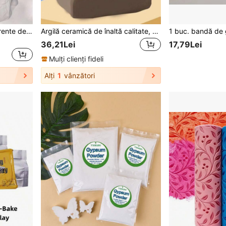
Kit matriță 3D pentru amprente de mâini și picioare, 1400g/500g/200g/50g/Set, Set cadou DIY pentru artizanat (fără unelte), Kit matriță 3D pentru amprente de mâini și picioare pentru cupluri, Pudră de ipsos, Set matriță DIY, Decor pentru casă, Ziua Îndrăgostiților, Cadou de aniversare a nunții, Creează amintiri veșnice, Dragoste și comemorare (Culoare și stil aleatorii)
Argilă ceramică de înaltă calitate, pungă de 500 g, potrivită pentru sculptură DIY și fabricarea de olărit - uscare la aer, rezistentă la căldură până la 1280 °C, disponibile în mai multe culori, potrivită pentru matrițe de lut pentru diverse meșteșuguri, argilă ceramică uscată la aer
36,21Lei
17,79Lei
Mulți clienți fideli
Alți
1
vânzători