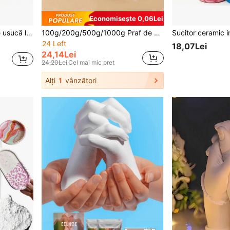
Economisește 0,06Lei
Material pentru realizarea de modele alimentare în miniatură - Proces simplu de modelare
100g/200g/500g/1000g Praf de gips de înaltă densitate în pungă, material pentru sculptură DIY, matriță, fabricarea de vaze și turnare, praf de gips ambalat în găleată
24 Left
18,07Lei
24,14Lei
24,20Lei
Cel mai mic pret
Alți
1
vânzători