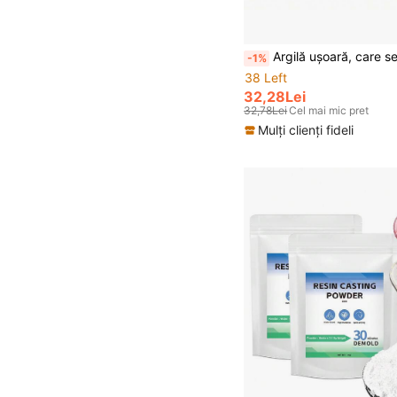
Argilă ușoară, care se usucă la aer, 250g/500g - Colorabilă, nu necesită coacere - Potrivită pentru proiecte de artizanat ale studenților - Ușor de modelat, antiderapantă, ideală pentru meșteșuguri DIY - Argilă pentru sculptură creativă - 
-1%
38 Left
32,28Lei
32,78Lei
Cel mai mic pret
Mulți clienți fideli