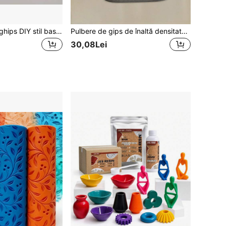
1 buc. bandă de ghips DIY stil basic alb, ușor de tăiat, se înmoaie cu apă, se întărește rapid, potrivită pentru confecționarea măștilor/sculpturi mici/decorațiuni artizanale/pictură de textură pentru peisaje/creație artistică, fără unelte profesionale necesare, potrivită pentru activități DIY părinte-copil/cursuri de artizanat
Pulbere de gips de înaltă densitate 300g/500g/1000g, potrivită pentru matrițe de sculptură DIY, fabricare de vaze, materiale de producție de turnare, pulbere de gips ambalată în găleată
30,08Lei