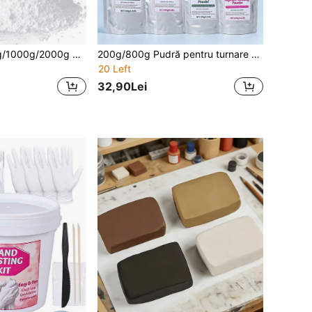
100g/300g/500g/1000g/2000g Pulbere de gips de înaltă densitate cu rășină îngroșată, în sac, pentru sculptură DIY, matrițe, fabricarea de vase, material de turnare, pulbere de gips în găleată
200g/800g Pudră pentru turnare 3D a mâinilor, potrivită pentru cupluri și familii, kit DIY cu matriță din ipsos, pentru realizarea de suveniruri, turnări ale mâinilor, cadouri de Ziua Îndrăgostiților, cadouri de Ziua Mamei, cadouri personalizate, decor pentru casă
20 Left
32,90Lei