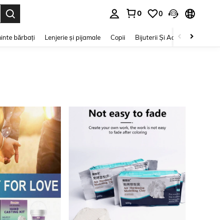
0
0
e. Press Enter to select.
inte bărbați
Lenjerie și pijamale
Copii
Bijuterii Și Accesorii
Frumu