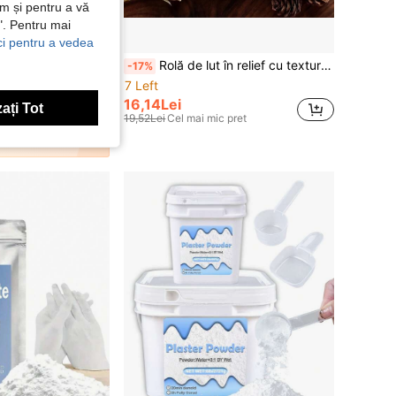
ăm și pentru a vă
e". Pentru mai
ici pentru a vedea
5 bucăți rulouri de bandaj din tifon din ipsos alb pentru proiecte de artă, turnare pe burtă, fabricare de măști, sculptură, turnare corporală, proiecte de artizanat, pictură cu texturi peisagistice și multe altele
Rolă de lut în relief cu textură de fructe în formă de pară, instrument de ștampilare a biscuiților cu sucitor, potrivită pentru sculptură, patiserie și meșteșuguri din lut
-17%
7 Left
16,14Lei
ați Tot
19,52Lei
Cel mai mic pret