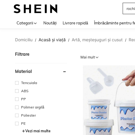
rochi
Use up 
Categorii
Noutăți
Livrare rapidă
Îmbrăcăminte pentru f
Domiciliu
Acasă și viață
Artă, meșteșuguri și cusut
Rec
/
/
/
Filtrare
Mai mult
Material
Tencuiala
ABS
PP
Polimer argilă
Poliester
PE
Vezi mai multe