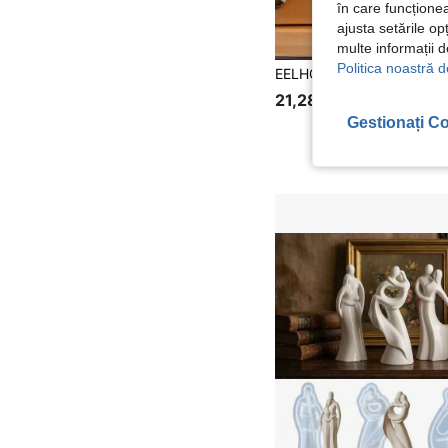
în care funcționea
ajusta setările op
multe informații 
Politica noastră d
21,28Lei
Gestionați Co