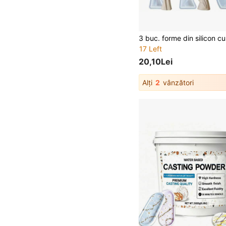
17 Left
20,10Lei
Alți
2
vânzători