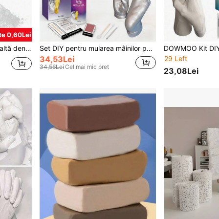
e 0,60Lei
ulbere de gips ambalată în găleată, 4.4lbs/6lbs/7lbs
Set DIY pentru mularea mâinilor pentru familie și cupluri, set de amintire DIY cu pudră pentru clonare 3D a amprentei palmei, esențial pentru aniversare, clonare DIY simplă, captează momente prețioase irepetabile, îngheață temperatura palmei, prețuiește amprentele pe viață, replică cu un singur clic liniile exclusive ale palmei, păstrează permanent momente frumoase, versatil pentru înregistrarea momentelor romantice de ținută de mână, companie caldă sau etape de creștere, previne ștergerea momentelor frumoase, cadou ideal pentru Ziua Mamei, Ziua Îndrăgostiților și alte sărbători pentru prieteni și familie, cantitate limitată, vă rugăm să verificați cu atenție înainte de a comanda
34,53Lei
29 Left
34,56Lei
Cel mai mic pret
23,08Lei