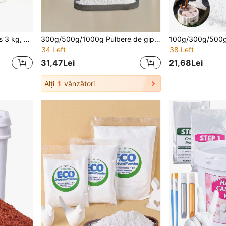
Pulbere de turnare din gips 3 kg, activată cu apă, cu întărire rapidă, demulcare în 20-30 minute, ușor de amestecat, pentru începători, pentru matrițe din rășină, ownăuri și artă DIY
300g/500g/1000g Pulbere de gips de înaltă densitate cu rășină, potrivită pentru matrițe de sculptură DIY, fabricarea vazelor, materiale pentru turnare, pulbere de gips ambalată în găleată
34 Left
38 Left
31,47Lei
21,68Lei
Alți
1
vânzători