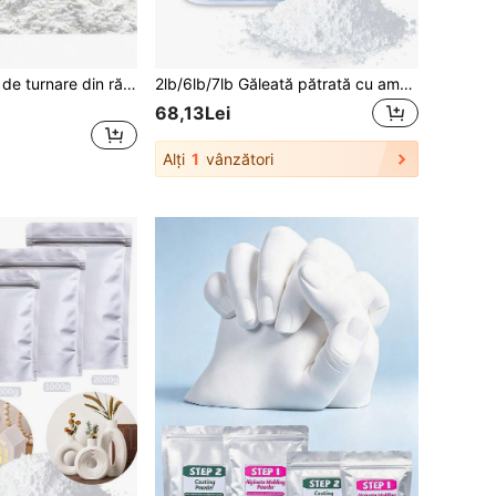
1LB/6.6LB Pudră de turnare din rășină, pudră de gips ambalată în găleată, kit de turnare cu pudră de ipsos activată cu apă pentru matrițe din rășină, model DIY, olărită și ceramică, pudră de ipsos pentru artizanat, sculptură, dioramă și decor interior, amestecare ușoară și autonivelare
2lb/6lb/7lb Găleată pătrată cu ambalare și lingură inclusă, 907g/2720g/3175g pudră de gips cu densitate mare din rășină pentru DIY, matrițe de sculptură, fabricarea vazoarelor, material de turnare și producție, pudră de gips în butoi
68,13Lei
Alți
1
vânzători