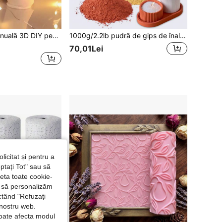
Kit de turnare manuală 3D DIY pentru cupluri, 1000g/500g/300g pulbere de turnare DIY pentru matriță 3D, set cadou DIY pentru artizanat, ornamente suvenir din ipsos, captarea momentelor de neuitat, modelare din lut, suvenir pentru toate anotimpurile, Ziua Mamei, Ziua Îndrăgostiților, cadou de sărbători, cadou personalizat, cadou pentru ea, cadou pentru el, cadou unic
1000g/2.2lb pudră de gips de înaltă densitate din rășină, pudră de gips roșu cărămiziu, pudră de gips galbenă pentru DIY, sculptură, matrițe, fabricarea vazoarelor, material de turnare, pudră de gips în butoi
70,01Lei
licitat și pentru a
ptați Tot" sau să
seta toate cookie-
și să personalizăm
ctând "Refuzați
 nostru web.
poate afecta modul