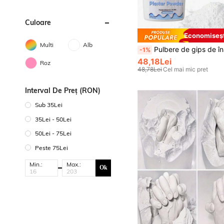
Culoare
Economiseșt
Multi
Alb
Pulbere de gips de înaltă densitate 500g/1000g/1500g, potrivită pentru matrițe de sculptură DIY, fabricare de vaze, producție de turnare, p
-1%
48,18Lei
Roz
48,78Lei
Cel mai mic pret
Interval De Preț (RON)
Sub 35Lei
35Lei - 50Lei
50Lei - 75Lei
Peste 75Lei
Min.:
Max.:
Ok