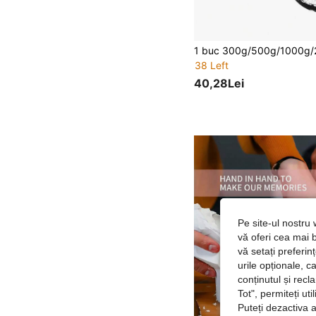
38 Left
40,28Lei
Pe site-ul nostru 
vă oferi cea mai b
vă setați preferi
urile opționale, c
conținutul și rec
Tot", permiteți ut
Puteți dezactiva 