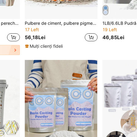
3 buc. forme din silicon cu pereche abstractă, forme pentru lumânări, potrivite pentru fabricarea săpunului, lumânărilor parfumate, obiectelor din ipsos și lut, perfecte pentru Ziua Îndrăgostiților, nuntă, Crăciun, Halloween, decor interior, decor de toamnă pentru casă
Pulbere de ciment, pulbere pigment de gips, pulbere de oxid de fier, pulbere pigment pentru beton, colorant pentru chit, vopsea pentru mortar de ciment, mortar de gips, vopsea, 20 culori/16 culori/12 culori
17 Left
19 Left
56,18Lei
46,85Lei
Mulți clienți fideli