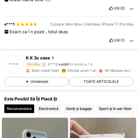
Util
(2)
e***1
Culoare: Mov Mov / mărimea: iPhone 17 Pro Max
Exact
ca
î
n
poze
,
totul
okay
Util
(1)
K K 3c case
22K Urmăritori
4,90
d***8
a plătit
în urmă cu 1 zi
Vânzător
m***6
a început să urmărească pe
în urmă cu 12 ore
Mulți clienți fideli
Înființat acum 1 an
1M Vândute recent
22K Urmăritori
4,90
Urmărește
TOATE ARTICOLELE
Este Posibil Să Îți Placă Și
22K Urmăritori
4,90
Recomandare
Electronică
Genți și bagaje
Sport și în aer liber
22K Urmăritori
4,90