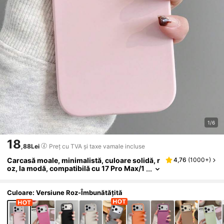
1/6
18
,88Lei
Preț cu TVA și taxe vamale incluse
Carcasă moale, minimalistă, culoare solidă, r
4,76
(
1000+
)
oz, la modă, compatibilă cu 17 Pro Max/1
7 Pro/17 Air/17/16 Pro Max/16 Pro/16/16
Plus/15/15 Pro Max/15 Pro/15 Plus/11/12/13/1
4 Pro Max/12 Pro/12 Pro Max/13 Pro/13 Pro
Culoare: Versiune Roz-Îmbunătățită
Max/7 Plus/14 Pro/14 Pro Max/14 Plus, cadou
de primăvară pentru ziua de naștere, anivers
are, petrecere, birou, profesionist