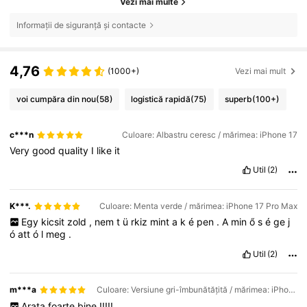
Vezi mai multe
Informații de siguranță și contacte
4,76
(1000+)
Vezi mai mult
voi cumpăra din nou
(58)
logistică rapidă
(75)
superb
(100+)
c***n
Culoare: Albastru ceresc / mărimea: iPhone 17
Very
good
quality
I
like
it
Util
(2)
K***.
Culoare: Menta verde / mărimea: iPhone 17 Pro Max
Egy
kicsit
zold
,
nem
t
ü
rkiz
mint
a
k
é
pen
.
A
min
ő
s
é
ge
j
ó
att
ó
l
meg
.
Util
(2)
m***a
Culoare: Versiune gri-îmbunătățită / mărimea: iPhone 13
Arata
foarte
bine
!!!!!