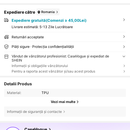
Expediere către
Romania
Expediere gratuită(Comenzi ≥ 45,00Lei)
Livrare estimată:
5-13 Zile Lucrătoare
Returnări acceptate
Plăți sigure · Protecția confidențialității
Vândut de vânzătorul profesionist: CaseVogue și expediat de
SHEIN
Informații și obligațiile vânzătorului
Pentru a raporta acest vânzător și/sau acest produs
Detalii Produs
Material:
TPU
Vezi mai multe
Informații de siguranță și contacte
35K Urmăritori
4,88
CaseVogue