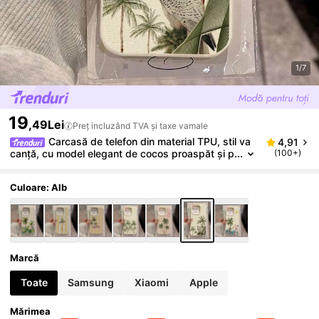
1/7
19
,49Lei
Preț incluzând TVA și taxe vamale
Carcasă de telefon din material TPU, stil va
4,91
canță, cu model elegant de cocos proaspăt și p
(100+)
ăsări, compatibilă cu 17 Pro Max/17/16 Pro Ma
x/15/13/12/11, S20 FE/A15/S24/A55, Note 11/12/13
Pro, acoperire completă, anti-cădere, moale, protecț
Culoare: Alb
ie, cadou de primăvară pentru ziua de naștere, versi
une internațională, nu versiunea națională
Marcă
Toate
Samsung
Xiaomi
Apple
Mărimea