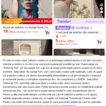
6
Economisește 0,05Lei
Husă de telefon cu model floral, mo
CaseVogue
18
del portret, neagră mată, cu protecți
,39Lei
18,44Lei
Preț minim
1 carcasă de telefon din material TP
e pentru lentile, personalizată, com
U cu dungi roz, model de cocos și fl
1 Left
patibilă cu 16 ProMax, 15/14 Plus, 1
ori, potrivită pentru iPhone 17 Pro M
5
3, 12, 11 și seriile următoare, imperm
,93Lei
-70%
ax/17/16 Pro Max/15/13/12/11, S20
eabilă, rezistentă la șocuri, la căder
19,78Lei
Preț minim
FE/A15/S24/A55, Note 11/12/13 Pro,
i, la zgârieturi, versiune internaționa
acoperire completă, husă de protec
lă, nu versiunea națională.
ție moale, anti-cădere
Pe site-ul nostru web, folosim cookie-uri și tehnologii similare pentru a vă oferi serviciul
solicitat și pentru a vă oferi cea mai bună experiență posibilă pe site. Puteți alege să
"Refuzați Tot", să "Acceptați Tot" sau să vă setați preferințele pentru cookie-uri în orice
moment. Selectând "Acceptați Tot", vom seta toate cookie-urile opționale, care ne ajută
să analizăm traficul, să oferim funcționalități îmbunătățite și să personalizăm conținutul
și reclamele pentru a completa experiența dvs. de cumpărare cu SHEIN. Selectând
5
"Refuzați Tot", permiteți utilizarea doar a cookie-urilor strict necesare pentru
funcționarea site-ului nostru web. Puteți dezactiva aceste cookie-uri modificând setările
browserului dvs., dar acest lucru poate afecta modul în care funcționează site-ul.
CaseVogue
Pentru a afla mai multe despre cookie-urile pe care le utilizăm și pentru a vă ajusta
1 carcasă de telefon din material TP
setările opționale pentru cookie-uri, vă rugăm să selectați "Gestionați Cookie-urile".
19
U, cu model floral de crini și buline d
Pentru mai multe informații despre modul în care procesăm datele pe care le colectăm,
,33Lei
răguțe, compatibilă cu 17 Pro Max/1
faceți clic aici pentru a vedea Politica noastră de confidențialitate.