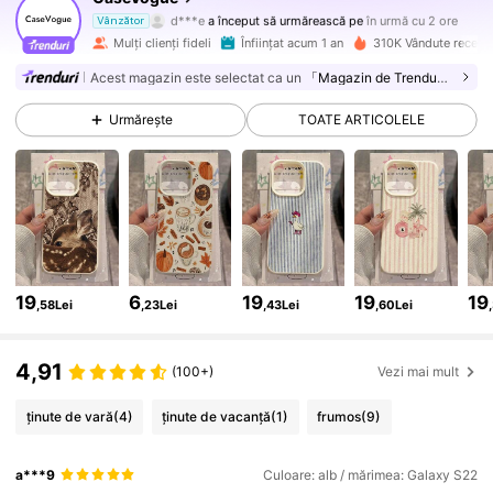
d***e
a început să urmărească pe
în urmă cu 2 ore
Vânzător
m***a
navighează
Mulți clienți fideli
Înființat acum 1 an
310K Vândute recent
35K Urmăritori
4,88
Acest magazin este selectat ca un
「Magazin de Trenduri」
Urmărește
TOATE ARTICOLELE
35K Urmăritori
4,88
35K Urmăritori
4,88
35K Urmăritori
4,88
19
6
19
19
19
,58Lei
,23Lei
,43Lei
,60Lei
35K Urmăritori
4,88
4,91
(100+)
Vezi mai mult
35K Urmăritori
ținute de vară
(4)
ținute de vacanță
(1)
frumos
(9)
4,88
a***9
Culoare: alb / mărimea: Galaxy S22
35K Urmăritori
4,88