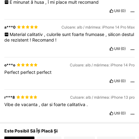
E
minunat
ă
husa
,
î
mi
place
mult
recomand
Util
(0)
35K Urmăritori
4,88
a***0
Culoare: alb / mărimea: iPhone 14 Pro Max
Material
calitativ
,
culorile
sunt
foarte
frumoase
,
silicon
destul
de
rezistent
!
Recomand
!
35K Urmăritori
4,88
Util
(0)
35K Urmăritori
4,88
o***o
Culoare: alb / mărimea: iPhone 14 Pro
Perfect
perfect
perfect
Util
(0)
r***8
Culoare: alb / mărimea: iPhone 13 pro
Vibe
de
vacanta
,
dar
si
foarte
calitativa
.
Util
(0)
Este Posibil Să Îți Placă Și