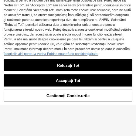
solicitat și pentru a vă oferi cea mai bună experiență posibilă pe site. Puteți alege să
"Refuzați Tot", să "Acceptați Tot" sau să vă setați preferințele pentru cookie-uri în orice
moment. Selectând "Acceptați Tot", vom seta toate cookie-urile opționale, care ne ajută
să analizăm traficul, să oferim funcționalități îmbunătățite și să personalizăm conținutul
și reclamele pentru a completa experiența dvs. de cumpărare cu SHEIN. Selectând
"Refuzați Tot", permiteți utilizarea doar a cookie-urilor strict necesare pentru
funcționarea site-ului nostru web. Puteți dezactiva aceste cookie-uri modificând setările
browserului dvs., dar acest lucru poate afecta modul în care funcționează site-ul.
10
Pentru a afla mai multe despre cookie-urile pe care le utilizăm și pentru a vă ajusta
Arată articole similare pe stoc
Vizualizează tot
setările opționale pentru cookie-uri, vă rugăm să selectați "Gestionați Cookie-urile".
7
Pentru mai multe informații despre modul în care procesăm datele pe care le colectăm,
GRDR
faceți clic aici pentru a vedea Politica noastră de confidențialitate.
10
GRDR Set 3 bucăți tricouri bărbați,
culoare solidă, casual, sport, cu gul
AKNOTIC
68
Tricouri pentru bărbați
Refuzați Tot
GOLDREDY
EU Warehouse
,25Lei
er rotund, mânecă scurtă, minimalis
AKNOTIC Business C
EU Warehouse
159
Tricou casual la modă pentru bărbaț
te și versatile, potrivite pentru strati
,00Lei
asual Tricou pentru bărbați cu guler
#1 Cele mai vândute
în Viscoză Tricouri pentru bărbați
i, cu dungi texturate, cu guler înalt, r
ficare
59
rotund și dungi, croială relaxată, mâ
,62Lei
espirabil, cu nasturi contrastanți, po
Acceptați Tot
59
necă scurtă. Se poartă cu pantaloni
,39Lei
Ne pare rău, articolul are stoc epuizat.
trivit pentru purtare zilnică, ieșiri, va
cu șnur pentru o atmosferă de vaca
canțe la plajă în timpul verii
nță la malul mării. Esențial de vară r
espirabil, fotbal
Gestionați Cookie-urile
STOC EPUIZAT