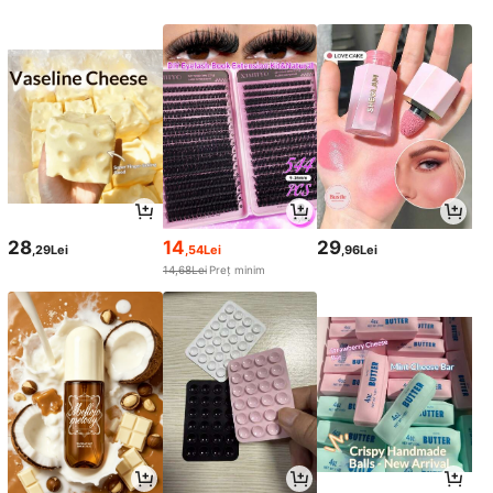
28
14
29
,29Lei
,54Lei
,96Lei
14,68Lei
Preț minim