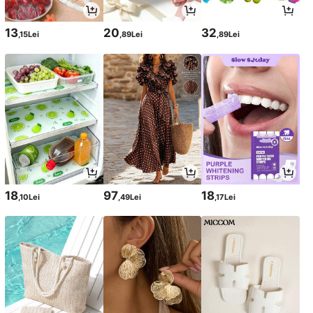
13
20
32
,15Lei
,89Lei
,89Lei
18
97
18
,10Lei
,49Lei
,17Lei