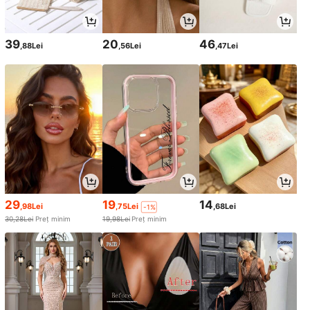
39
20
46
,88Lei
,56Lei
,47Lei
29
19
14
,98Lei
,75Lei
,68Lei
-1%
30,28Lei
Preț minim
19,98Lei
Preț minim