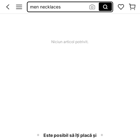
men necklaces
cercei bărbații
rochii elegante de nunta
relojes de bolsillo para hombre
Niciun articol potrivit.
Este posibil să îți placă și