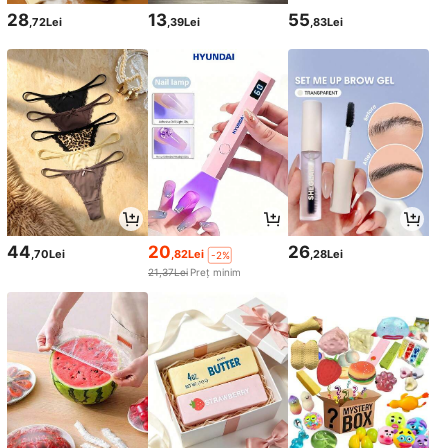
28
13
55
,72Lei
,39Lei
,83Lei
44
20
26
,70Lei
,82Lei
,28Lei
-2%
21,37Lei
Preț minim