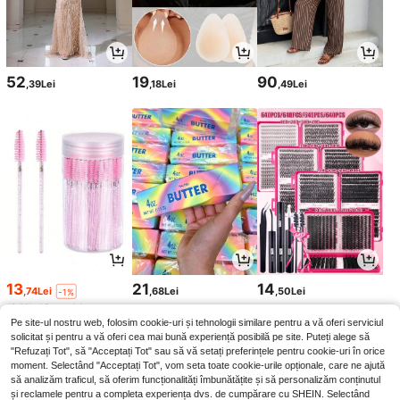
52
19
90
,39Lei
,18Lei
,49Lei
13
21
14
,74Lei
,68Lei
,50Lei
-1%
13,88Lei
Preț minim
Pe site-ul nostru web, folosim cookie-uri și tehnologii similare pentru a vă oferi serviciul
solicitat și pentru a vă oferi cea mai bună experiență posibilă pe site. Puteți alege să
"Refuzați Tot", să "Acceptați Tot" sau să vă setați preferințele pentru cookie-uri în orice
moment. Selectând "Acceptați Tot", vom seta toate cookie-urile opționale, care ne ajută
să analizăm traficul, să oferim funcționalități îmbunătățite și să personalizăm conținutul
și reclamele pentru a completa experiența dvs. de cumpărare cu SHEIN. Selectând