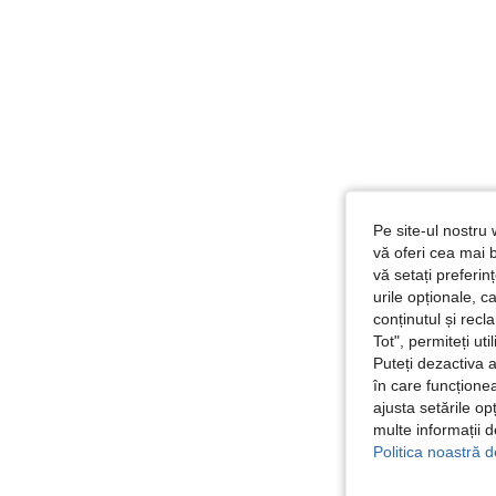
Pe site-ul nostru 
vă oferi cea mai b
vă setați preferi
urile opționale, c
conținutul și rec
Tot", permiteți ut
Puteți dezactiva 
în care funcționea
ajusta setările op
multe informații 
Politica noastră d