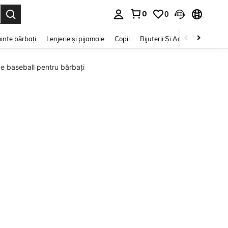
0
0
e. Press Enter to select.
inte bărbați
Lenjerie și pijamale
Copii
Bijuterii Și Accesorii
Frumu
de baseball pentru bărbați