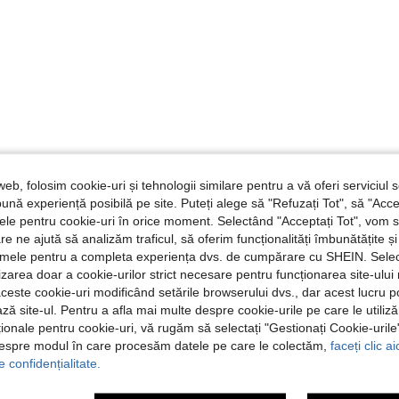
web, folosim cookie-uri și tehnologii similare pentru a vă oferi serviciul so
ună experiență posibilă pe site. Puteți alege să "Refuzați Tot", să "Acce
nțele pentru cookie-uri în orice moment. Selectând "Acceptați Tot", vom 
are ne ajută să analizăm traficul, să oferim funcționalități îmbunătățite 
lamele pentru a completa experiența dvs. de cumpărare cu SHEIN. Sele
ilizarea doar a cookie-urilor strict necesare pentru funcționarea site-ului
aceste cookie-uri modificând setările browserului dvs., dar acest lucru 
ză site-ul. Pentru a afla mai multe despre cookie-urile pe care le utiliz
ționale pentru cookie-uri, vă rugăm să selectați "Gestionați Cookie-uril
despre modul în care procesăm datele pe care le colectăm,
faceți clic a
e confidențialitate.