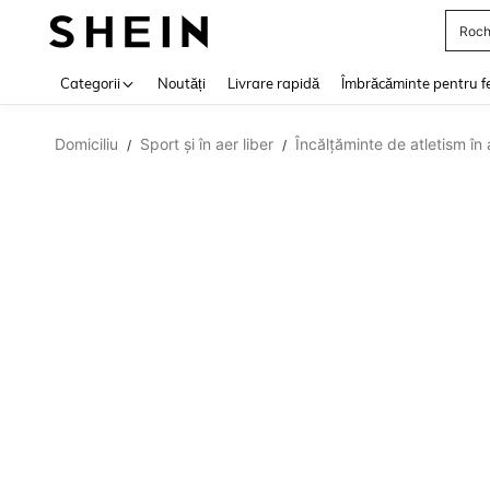
Roch
Use up 
Categorii
Noutăți
Livrare rapidă
Îmbrăcăminte pentru f
Domiciliu
Sport și în aer liber
Încălțăminte de atletism în 
/
/