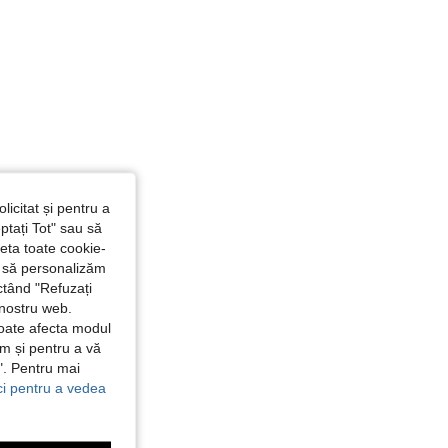
licitat și pentru a
ptați Tot" sau să
seta toate cookie-
și să personalizăm
ctând "Refuzați
 nostru web.
poate afecta modul
ăm și pentru a vă
e". Pentru mai
ici pentru a vedea