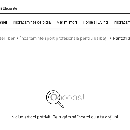
ii Elegante
and down arrow keys to navigate search Căutare recentă and Descoperire Căutar
emei
Îmbrăcăminte de plajă
Mărimi mari
Home și Living
Îmbrăcăm
aer liber
Încălțăminte sport profesională pentru bărbați
Pantofi 
/
/
Niciun articol potrivit. Te rugăm să încerci cu alte opțiuni.