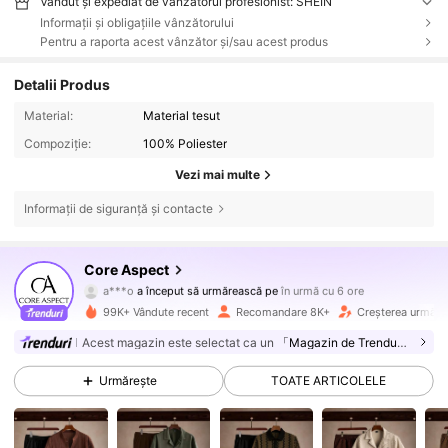
Vândut și expediat de vânzătorul profesionist: SHEIN
Informații și obligațiile vânzătorului
Pentru a raporta acest vânzător și/sau acest produs
Detalii Produs
Material:
Material tesut
Compoziție:
100% Poliester
Vezi mai multe
Informații de siguranță și contacte
20K Urmăritori
4,68
Core Aspect
a***o
a început să urmărească pe
în urmă cu 6 ore
v***4
navighează
20K Urmăritori
4,68
99K+ Vândute recent
Recomandare 8K+
Creșterea urmărit
Acest magazin este selectat ca un
「Magazin de Trenduri」
20K Urmăritori
4,68
Urmărește
TOATE ARTICOLELE
20K Urmăritori
4,68