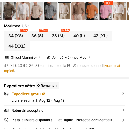
Mărimea
US
3 left
27 left
24 left
34
(XS)
36
(S)
38
(M)
40
(L)
42
(XL)
44
(XXL)
Ghidul Mărimilor
Verifică Mărimea Mea
42 (XL), 40 (L), 36 (S) sunt livrate de la EU Warehouse oferind
livrare mai
rapidă
.
Expediere către
Romania
Expediere gratuită
Livrare estimată:
Aug 12 - Aug 19
Returnări acceptate
Plată la livrare disponibilă · Plăți sigure · Protecția confidențialității