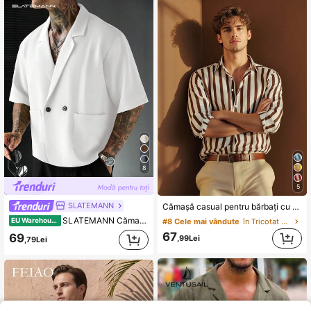
8
5
SLATEMANN
Cămașă casual pentru bărbați cu nasturi, mânecă lungă, dungată, ușoară și respirabilă, pentru primăvară și vară, potrivită pentru uz zilnic casual, ieșiri de weekend, activități în aer liber și ocazii semi-formale
SLATEMANN Cămașă bărbați confortabilă, culoare uni, cu mânecă scurtă, guler mare minimalist cu două nasturi, potrivită pentru ocazii formale sau casual, vacanțe, adunări, birou minimalist, purtare casual acasă, stil versatil, perfectă pentru tine sau ca cadou pentru prieteni, cămașă din material confortabil, bestseller
EU Warehouse
#8 Cele mai vândute
în Tricotat cu nervuri Cămăși pentru bărbați
67
69
,99Lei
,79Lei