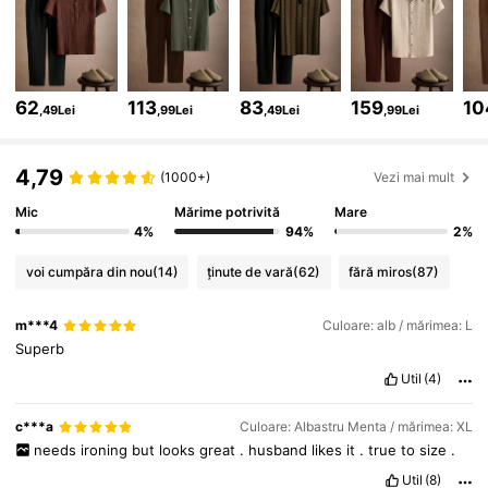
20K Urmăritori
4,68
62
113
83
159
10
,49Lei
,99Lei
,49Lei
,99Lei
20K Urmăritori
4,68
4,79
(1000+)
Vezi mai mult
Mic
Mărime potrivită
Mare
20K Urmăritori
4,68
4%
94%
2%
voi cumpăra din nou
(14)
ținute de vară
(62)
fără miros
(87)
20K Urmăritori
4,68
m***4
Culoare: alb / mărimea: L
Superb
20K Urmăritori
4,68
Util
(4)
c***a
Culoare: Albastru Menta / mărimea: XL
20K Urmăritori
4,68
needs
ironing
but
looks
great
.
husband
likes
it
.
true
to
size
.
Util
(8)