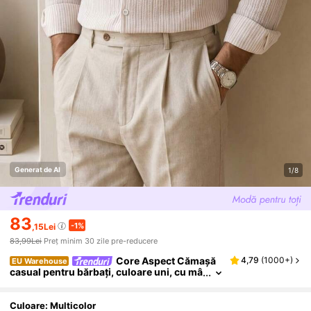
Generat de AI
1/8
83
-1%
,15Lei
83,99Lei
Preț minim 30 zile pre-reducere
Core Aspect Cămașă
4,79
(
1000+
)
EU Warehouse
casual pentru bărbați, culoare uni, cu mâ
necă lungă și nasturi pe o singură rând,
pentru ceremonii
Culoare: Multicolor