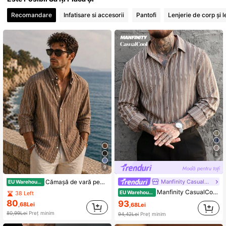
Recomandare
Infatisare si accesorii
Pantofi
Lenjerie de corp și 
8
9
Manfinity CasualCool
Cămașă de vară pentru bărbați, cu un design ușor, cu dungi fine și lejer, care nu necesită călcare.
EU Warehouse
Manfinity CasualCool Cămașă casual vintage pentru bărbați, cu mânecă lungă, dungată maro și albă, stil toamnal, elegantă
EU Warehouse
38 Left
80
93
,68Lei
,68Lei
80,99Lei
Preț minim
94,42Lei
Preț minim