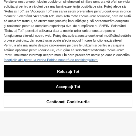
Pe site-ul nostru web, folosim cookie-uri și tehnologii similare pentru a vă oferi serviciul
solicitat și pentru a vă oferi cea mai bună experiență posibilă pe site. Puteți alege să
"Refuzați Tot", să "Acceptați Tot" sau să vă setați preferințele pentru cookie-uri în orice
moment. Selectând "Acceptați Tot", vom seta toate cookie-urile opționale, care ne ajută
să analizăm traficul, să oferim funcționalități îmbunătățite și să personalizăm conținutul
și reclamele pentru a completa experiența dvs. de cumpărare cu SHEIN. Selectând
"Refuzați Tot", permiteți utilizarea doar a cookie-urilor strict necesare pentru
funcționarea site-ului nostru web. Puteți dezactiva aceste cookie-uri modificând setările
browserului dvs., dar acest lucru poate afecta modul în care funcționează site-ul.
Pentru a afla mai multe despre cookie-urile pe care le utilizăm și pentru a vă ajusta
setările opționale pentru cookie-uri, vă rugăm să selectați "Gestionați Cookie-urile".
4
Pentru mai multe informații despre modul în care procesăm datele pe care le colectăm,
faceți clic aici pentru a vedea Politica noastră de confidențialitate.
VENTUSAIL
FEIAO
Refuzați Tot
VENTUSAIL Cămașă casual bărbați din bumbac, cu guler drept, mânecă scurtă, nasturi în față și buzunar, pentru vacanță și ocazii formale
EU Warehouse
Cămașă polo FEIAO pentru bărbați, vintage, stil "Old Money", din in, cu mânecă scurtă și dungi, versatilă, potrivită pentru ocazii casual, navetă și vacanță
NEW
72
65
,49Lei
,56Lei
Acceptați Tot
Gestionați Cookie-urile
Cumpără acum
ADAUGĂ ÎN COȘ