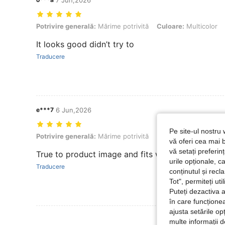
7 Jun,2026
Potrivire generală: Mărime potrivită, Culoare: Multicolor, mărimea: L
Potrivire generală:
Mărime potrivită
Culoare:
Multicolor
It looks good didn’t try to
Traducere
e***7
6 Jun,2026
Pe site-ul nostru 
Potrivire generală: Mărime potrivită, Culoare: Multicolor, mărimea: 
Potrivire generală:
Mărime potrivită
Culoare:
Multicolor
vă oferi cea mai b
vă setați preferi
True to product image and fits well.Great value f
urile opționale, c
Traducere
conținutul și rec
Tot", permiteți ut
Puteți dezactiva 
în care funcționea
ajusta setările op
Vezi Mai Multe
multe informații 