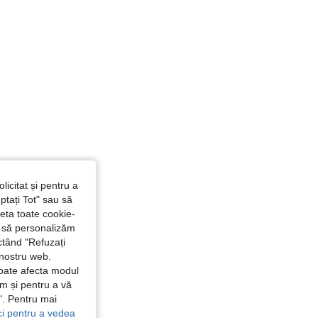
4,88
421
101K
licitat și pentru a
ptați Tot" sau să
seta toate cookie-
și să personalizăm
ctând "Refuzați
 nostru web.
poate afecta modul
ăm și pentru a vă
e". Pentru mai
ici pentru a vedea