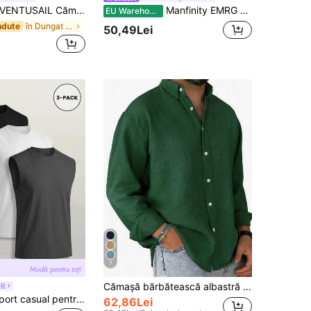
ENTUSAIL Cămașă casual de vară slim fit cu mânecă scurtă, dungată, cu nasturi în față și umeri regușți, pentru vacanță
Manfinity EMRG Tricou bărbătesc cu imprimeu cu litere și dungi, guler rotund, mânecă scurtă, casual
EU Warehouse
în Dungat Cămăși pentru bărbați
ndute
50,49Lei
7
Cămașă bărbătească albastră solidă, cu mânecă lungă, casual, cămașă minimalistă la modă, pentru activități în aer liber, top casual
DR
GRDR Vestă sport casual pentru bărbați, 3 buc., material tricotat ușor și respirabil, top fără mâneci cu guler rotund, potrivită pentru sală și ținută casual
62,86Lei