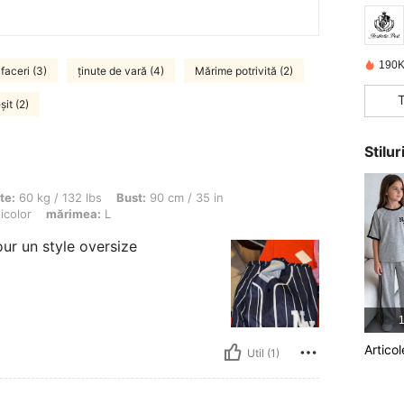
190K
faceri (3)
ținute de vară (4)
Mărime potrivită (2)
eșit (2)
Stilu
32 lbs, Bust: 90 cm / 35 in, Talie: 60 cm / 24 in, Șolduri: 92 cm / 36 in, Culoare: M
te:
60 kg / 132 lbs
Bust:
90 cm / 35 in
icolor
mărimea:
L
pour un style oversize
1
Articol
Util (1)