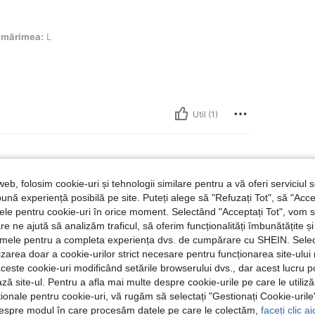
mărimea:
L
Util (1)
web, folosim cookie-uri și tehnologii similare pentru a vă oferi serviciul so
M
mărimea:
M
ună experiență posibilă pe site. Puteți alege să "Refuzați Tot", să "Acce
nțele pentru cookie-uri în orice moment. Selectând "Acceptați Tot", vom 
or money.
are ne ajută să analizăm traficul, să oferim funcționalități îmbunătățite 
lamele pentru a completa experiența dvs. de cumpărare cu SHEIN. Sele
ilizarea doar a cookie-urilor strict necesare pentru funcționarea site-ului
aceste cookie-uri modificând setările browserului dvs., dar acest lucru 
Util (1)
ză site-ul. Pentru a afla mai multe despre cookie-urile pe care le utiliz
ționale pentru cookie-uri, vă rugăm să selectați "Gestionați Cookie-uril
 Recenzii
despre modul în care procesăm datele pe care le colectăm,
faceți clic a