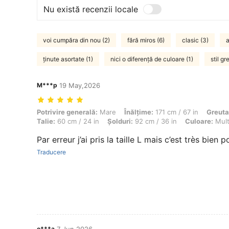
Nu există recenzii locale
voi cumpăra din nou (2)
fără miros (6)
clasic (3)
a
ținute asortate (1)
nici o diferență de culoare (1)
stil gr
M***p
19 May,2026
Potrivire generală: Mare, Înălţime: 171 cm / 67 in, Greutate: 60 kg / 1
Potrivire generală:
Mare
Înălţime:
171 cm / 67 in
Greuta
Talie:
60 cm / 24 in
Șolduri:
92 cm / 36 in
Culoare:
Mult
Par erreur j’ai pris la taille L mais c’est très bien 
Traducere
o***a