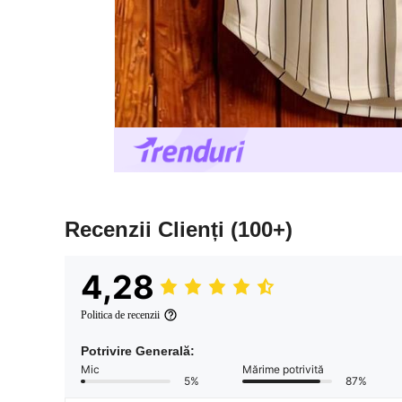
Recenzii Clienți
(100+)
4,28
Politica de recenzii
Potrivire Generală:
Mic
Mărime potrivită
5%
87%