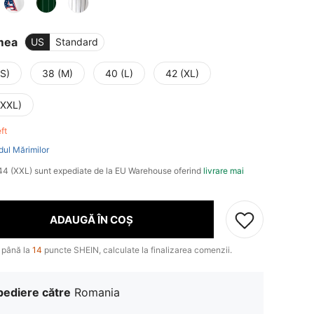
mea
US
Standard
(S)
38 (M)
40 (L)
42 (XL)
(XXL)
eft
dul Mărimilor
, 44 (XXL) sunt expediate de la EU Warehouse oferind
livrare mai
ADAUGĂ ÎN COȘ
 până la
14
puncte SHEIN, calculate la finalizarea comenzii.
pediere către
Romania