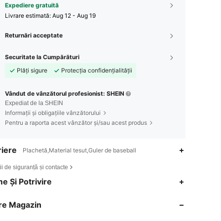
Expediere gratuită
Livrare estimată:
Aug 12 - Aug 19
Returnări acceptate
Securitate la Cumpărături
Plăți sigure
Protecția confidențialității
Vândut de vânzătorul profesionist: SHEIN
Expediat de la SHEIN
Informații și obligațiile vânzătorului
Pentru a raporta acest vânzător și/sau acest produs
iere
Plachetă,Material tesut,Guler de baseball
ii de siguranță și contacte
4,88
421
101K
e Și Potrivire
re Magazin
4,88
421
101K