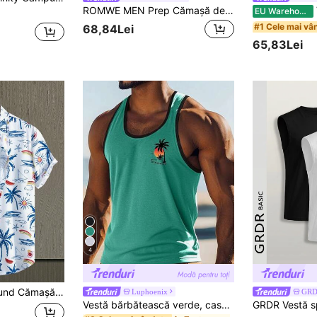
ROMWE MEN Prep Cămașă de baseball casual cu mânecă scurtă imprimată cu litere și numere pentru bărbați, pentru vară, școală, pentru tenis
V
EU Warehouse
#1 Cele mai vâ
68,84Lei
65,83Lei
4
necă scurtă, cu nasturi, pentru vacanță, cu imprimeu floral, cu guler, pentru vară
Luphoenix
GR
Vestă bărbătească verde, casual, fără mâneci, pentru vară, plajă, exterior și purtare zilnică