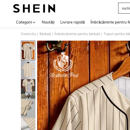
rochi
Use up 
Categorii
Noutăți
Livrare rapidă
Îmbrăcăminte pentru f
Domiciliu
Bărbați
Îmbrăcăminte pentru bărbați
Topuri pentru bă
/
/
/