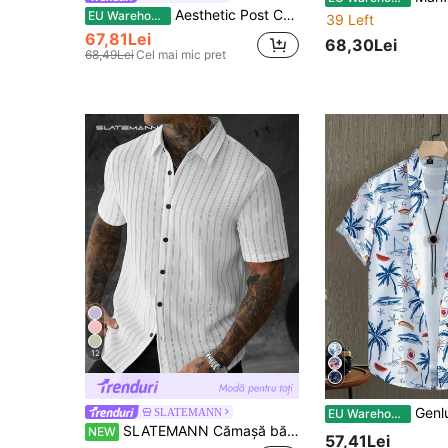
Aesthetic Post Cămașă casual pentru bărbați cu mânecă scurtă, dungi cu litere și închidere cu nasturi pe un singur rând
EU Warehouse
39 Left
67,81Lei
68,30Lei
68,49Lei
Cel mai mic pret
12
Genlund Cămașă pentru bărbați cu mâ
SLATEMANN
EU Warehouse
SLATEMANN Cămașă bărbați vintage alb-negru, cu dungi fine și textură, mânecă scurtă, croială largă, casual, pentru naveta zilnică
NEW
57,41Lei