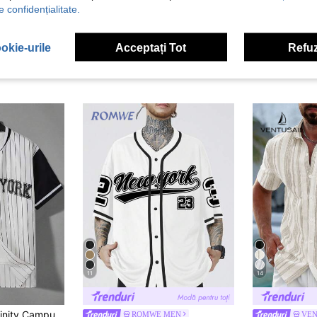
e confidențialitate.
okie-urile
Acceptați Tot
Refuz
11
14
ra oversize pentru bărbați cu guler baseball cu dungi și cu litere, fără tricou
ROMWE MEN
VEN