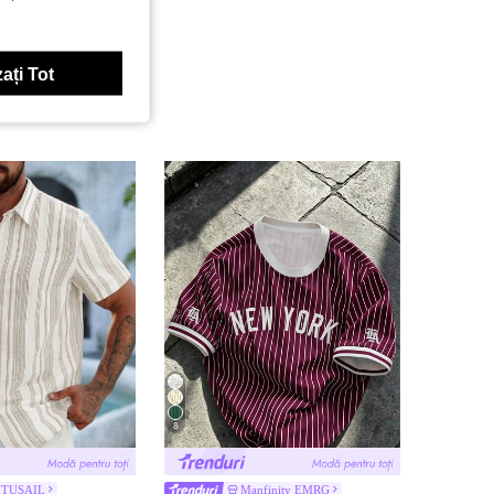
ați Tot
8
TUSAIL
Manfinity EMRG