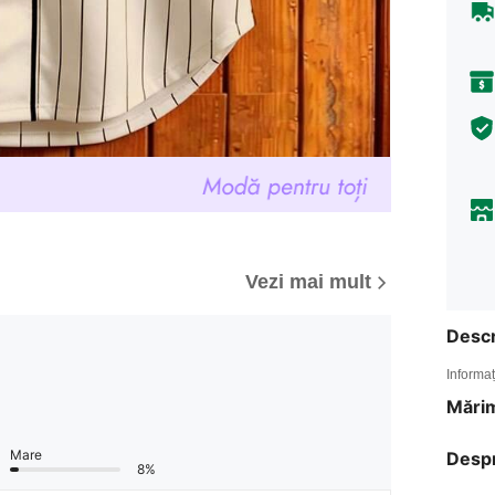
Vezi mai mult
Descr
Informaț
Mărim
Mare
Desp
8%