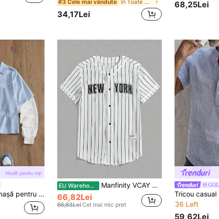
în Toate Maiouri pentru bărbați
#3 Cele mai vândute
68,25Lei
34,17Lei
Manfinity VCAY Cămașă baseball pentru bărbați cu dungi și grafică cu litere, detaliu cu patch, pentru vacanță, cadou de Ziua Tatălui
GO
EU Warehouse
asturi pe un singur rând, dungată, în culori contrastante
66,82Lei
36 Left
66,83Lei
Cel mai mic pret
59,62Lei