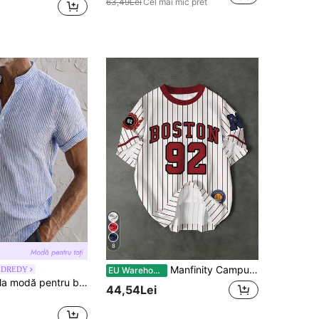
63,49Lei
Cel mai mic pret
8
Manfinity Campus Court Tricou casual pentru bărbați cu guler rotund, stil retro american de baseball, vișiniu cu dungi contrastante, 92 N-League, modă stradală, fotbal
LDREDY
EU Warehouse
Tricou casual la modă pentru bărbați, cu dungi texturate, cu guler înalt, respirabil, cu nasturi contrastanți, potrivit pentru purtare zilnică, ieșiri, vacanțe la plajă în timpul verii
44,54Lei