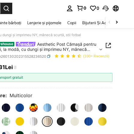
0
0
e. Press Enter to select.
inte bărbați
Lenjerie și pijamale
Copii
Bijuterii Și Accesorii
Frumu
 dungi și imprimeu NY, mânecă scurtă, stil fotbal
Aesthetic Post Cămașă pentru
rehouse
i, la modă, cu dungi și imprimeu NY, mânecă
 stil fotbal
m260130202315528236520
(100+ Recenzii)
31Lei
ICE AND AVAILABILITY
ansport gratuit
re:
Multicolor