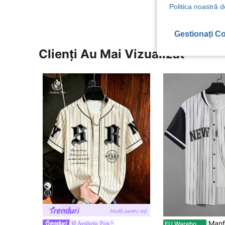
Politica noastră d
Gestionați Co
Clienți Au Mai Vizualizat
Manfinity Campus Court Cămașă ext
Aesthetic Post
EU Warehouse