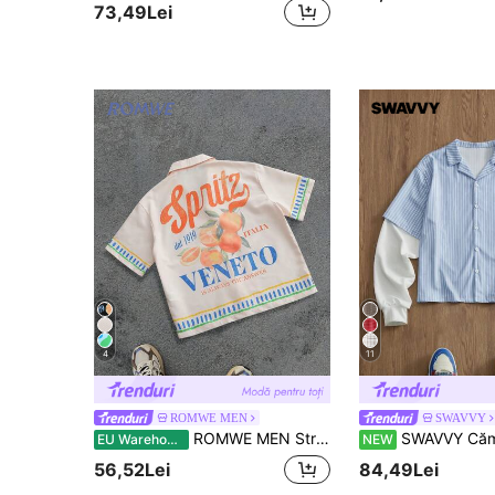
73,49Lei
4
11
ROMWE MEN
SWAVVY
ROMWE MEN Street Life Tricou bărbătesc cu mânecă scurtă, stil de vacanță de vară, casual, pentru plajă, stațiune Hawaiiană
SWAVVY Cămașă pentru bărbați 2 în 1, brodată, versatilă, cu n
EU Warehouse
NEW
56,52Lei
84,49Lei