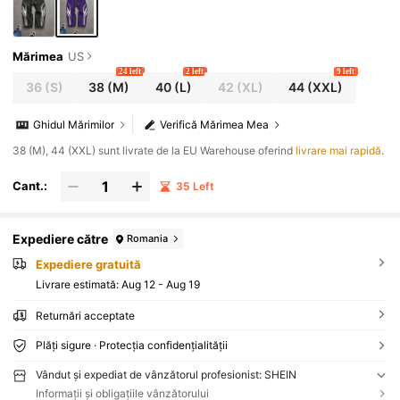
Mărimea
US
24 left
2 left
9 left
36
(S)
38
(M)
40
(L)
42
(XL)
44
(XXL)
Ghidul Mărimilor
Verifică Mărimea Mea
38 (M), 44 (XXL) sunt livrate de la EU Warehouse oferind
livrare mai rapidă
.
Cant.:
35 Left
Expediere către
Romania
Expediere gratuită
Livrare estimată:
Aug 12 - Aug 19
Returnări acceptate
Plăți sigure · Protecția confidențialității
Vândut și expediat de vânzătorul profesionist: SHEIN
Informații și obligațiile vânzătorului