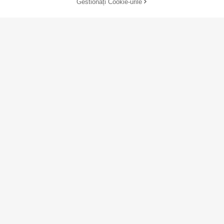
Gestionați Cookie-urile
Cumpără acum
ADAUGĂ ÎN COȘ