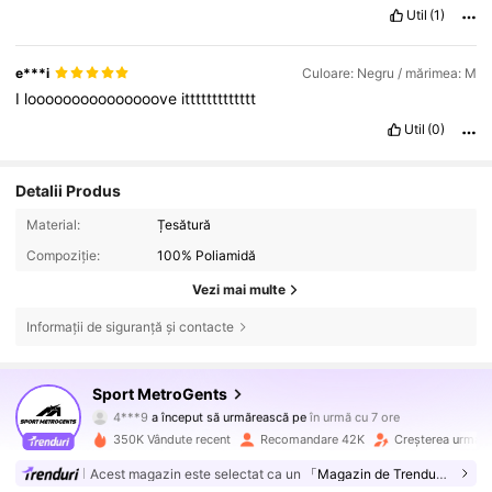
Util
(1)
e***i
Culoare: Negru / mărimea: M
I
looooooooooooooove
ittttttttttttt
Util
(0)
Detalii Produs
Material:
Țesătură
Compoziție:
100% Poliamidă
Vezi mai multe
Informații de siguranță și contacte
67K Urmăritori
4,68
Sport MetroGents
4***9
a început să urmărească pe
în urmă cu 7 ore
l***n
navighează
67K Urmăritori
4,68
350K Vândute recent
Recomandare 42K
Creșterea urmări
Acest magazin este selectat ca un
「Magazin de Trenduri」