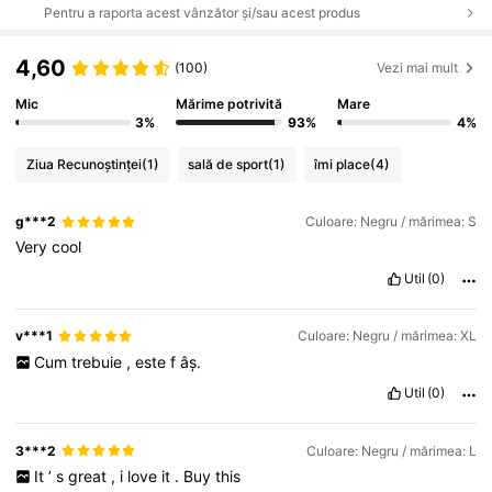
Pentru a raporta acest vânzător și/sau acest produs
4,60
(100)
Vezi mai mult
Mic
Mărime potrivită
Mare
3%
93%
4%
Ziua Recunoștinței
(1)
sală de sport
(1)
îmi place
(4)
g***2
Culoare: Negru / mărimea: S
Very
cool
Util
(0)
v***1
Culoare: Negru / mărimea: XL
Cum
trebuie
,
este
f
âș.
Util
(0)
3***2
Culoare: Negru / mărimea: L
It
’
s
great
,
i
love
it
.
Buy
this