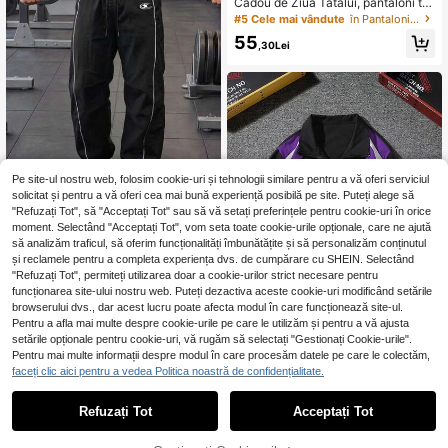
Cadou de Ziua Tatălui, pantaloni tri
cotate pentru bărbați, culoare uni, s
#5 Cele mai vândute
în Pantaloni sport pentru bărbați
til minimalist, versatili, potriviți pentr
55
u sport și purtare casual, la modă și
,30Lei
multifuncționali
Pe site-ul nostru web, folosim cookie-uri și tehnologii similare pentru a vă oferi serviciul
solicitat și pentru a vă oferi cea mai bună experiență posibilă pe site. Puteți alege să
"Refuzați Tot", să "Acceptați Tot" sau să vă setați preferințele pentru cookie-uri în orice
moment. Selectând "Acceptați Tot", vom seta toate cookie-urile opționale, care ne ajută
Pantaloni lungi de bărbați pentru to
să analizăm traficul, să oferim funcționalități îmbunătățite și să personalizăm conținutul
amnă, pentru sport în aer liber și uz
47
,99Lei
zilnic, casual, minimaliști, la modă,
și reclamele pentru a completa experiența dvs. de cumpărare cu SHEIN. Selectând
pentru navetă
"Refuzați Tot", permiteți utilizarea doar a cookie-urilor strict necesare pentru
funcționarea site-ului nostru web. Puteți dezactiva aceste cookie-uri modificând setările
browserului dvs., dar acest lucru poate afecta modul în care funcționează site-ul.
Pentru a afla mai multe despre cookie-urile pe care le utilizăm și pentru a vă ajusta
setările opționale pentru cookie-uri, vă rugăm să selectați "Gestionați Cookie-urile".
Pentru mai multe informații despre modul în care procesăm datele pe care le colectăm,
Manfinity Campus Co
faceți clic aici pentru a vedea Politica noastră de confidențialitate.
EU Warehouse
91
urt Jachetă bărbătească cu mânec
,07Lei
-1%
ă lungă, în culori contrastante, cu fe
91,99Lei
Preț minim
Refuzați Tot
Acceptați Tot
rmoar frontal, casual, lejeră