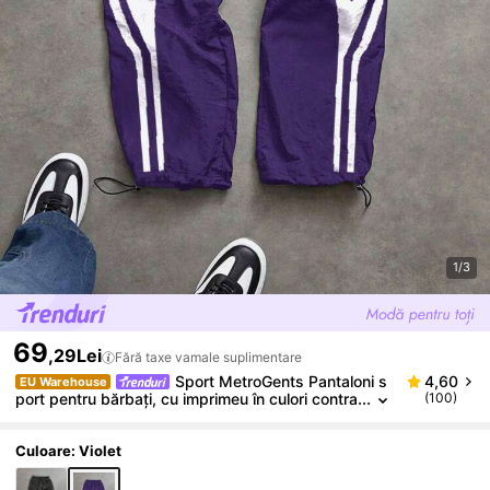
1/3
69
,29Lei
Fără taxe vamale suplimentare
Sport MetroGents Pantaloni s
4,60
EU Warehouse
port pentru bărbați, cu imprimeu în culori contra
(100)
stante, cu talie cu șnur, pentru antrenament, pa
ntaloni de alergare, pantaloni de trening respirabili d
e toamnă, pentru sală
Culoare: Violet