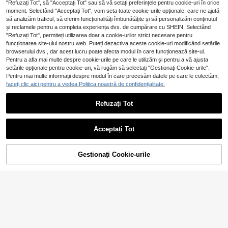
"Refuzați Tot", să "Acceptați Tot" sau să vă setați preferințele pentru cookie-uri în orice
moment. Selectând "Acceptați Tot", vom seta toate cookie-urile opționale, care ne ajută
să analizăm traficul, să oferim funcționalități îmbunătățite și să personalizăm conținutul
și reclamele pentru a completa experiența dvs. de cumpărare cu SHEIN. Selectând
Hasizhe
"Refuzați Tot", permiteți utilizarea doar a cookie-urilor strict necesare pentru
Tricou pentru bărbați vintage din bu
funcționarea site-ului nostru web. Puteți dezactiva aceste cookie-uri modificând setările
72
mbac, ușor, respirabil, casual sport,
browserului dvs., dar acest lucru poate afecta modul în care funcționează site-ul.
,76Lei
spălat, minimalist, cu mânecă scurt
Pentru a afla mai multe despre cookie-urile pe care le utilizăm și pentru a vă ajusta
Arată articole similare pe stoc
Vizualizează tot
ă, streetwear
setările opționale pentru cookie-uri, vă rugăm să selectați "Gestionați Cookie-urile".
Pentru mai multe informații despre modul în care procesăm datele pe care le colectăm,
faceți clic aici pentru a vedea Politica noastră de confidențialitate.
Refuzați Tot
Tricouri pentru bărbați
Tricouri pentru bărbați
EU Warehouse
EU Warehouse
6
41
53
,86Lei
,86Lei
Acceptați Tot
Ne pare rău, articolul are stoc epuizat.
SLATEMANN
SLATEMANN Tricou
EU Warehouse
Gestionați Cookie-urile
STOC EPUIZAT
pentru bărbați cu mânecă scurtă, st
#3 Cele mai vândute
în Gât scund Tricouri pentru bărbați
rălucitor, cu stras, model stea sclipit
53
,95Lei
oare, streetwear goth, casual, cu g
uler rotund și umeri lăsați, pentru va
ră, alb-negru, city break
21
Daypath Tricou bărbă
EU Warehouse
54
tesc roz cu guler rotund, mărime st
,99Lei