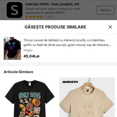
Aplicația SHEIN - Gata, pregătiți, stil!
×
Găsește mai multe reduceri exclusive și oferte
Obține
suplimentare în aplicația SHEIN!
(5,000)
GĂSEȘTE PRODUSE SIMILARE
Tricou casual de bărbați cu mânecă scurtă, cu imprimeu
grafic cu față de dinte ascuțit, guler rotund, top de relaxare,
pijama, tricou de vară la modă pentru zi cu zi.
Negru
45,04Lei
Articole Similare