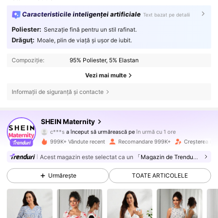
Caracteristicile inteligenței artificiale
Text bazat pe detalii
Poliester:
Senzație fină pentru un stil rafinat.
Drăguţ:
Moale, plin de viață și ușor de iubit.
Compoziție:
95% Poliester, 5% Elastan
Vezi mai multe
Informații de siguranță și contacte
482K Urmăritori
4,79
SHEIN Maternity
c***s
a început să urmărească pe
în urmă cu 1 ore
m***h
navighează
482K Urmăritori
4,79
999K+ Vândute recent
Recomandare 999K+
Creșterea urm
Acest magazin este selectat ca un
「Magazin de Trenduri」
482K Urmăritori
4,79
Urmărește
TOATE ARTICOLELE
482K Urmăritori
4,79