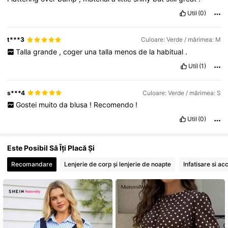
Util
(0)
t***3
Culoare: Verde / mărimea: M
Talla
grande
,
coger
una
talla
menos
de
la
habitual
.
Util
(1)
s***4
Culoare: Verde / mărimea: S
Gostei
muito
da
blusa
!
Recomendo
!
Util
(0)
Este Posibil Să Îți Placă Și
Recomandare
Lenjerie de corp și lenjerie de noapte
Infatisare si ac