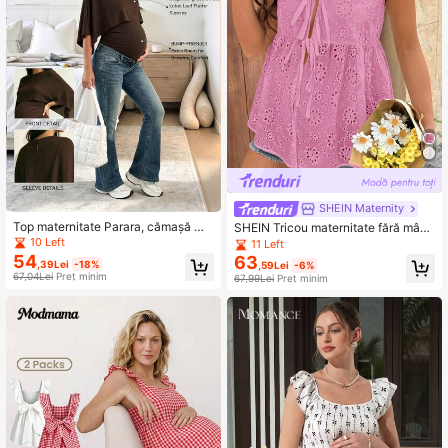
SHEIN Maternity
Top maternitate Parara, cămașă ma
SHEIN Tricou maternitate fără mâne
ternitate plisată, maro, cu guler rotu
ci cu broderie florală și nod în față
10 Left
11 Left
nd, mânecă 3/4, siluetă mulată
54
63
,39Lei
-18%
,59Lei
-6%
67,04Lei
Preț minim
67,99Lei
Preț minim