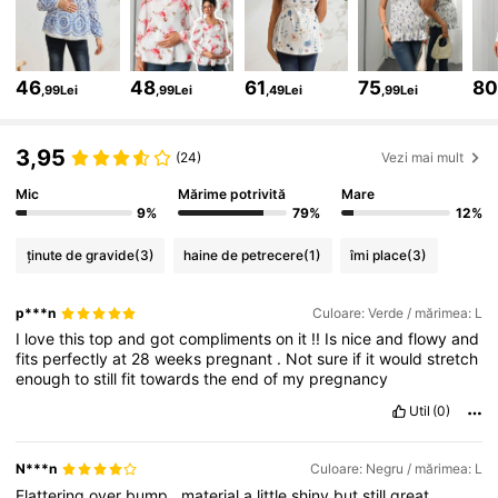
482K Urmăritori
4,79
46
48
61
75
8
,99Lei
,99Lei
,49Lei
,99Lei
482K Urmăritori
4,79
3,95
(24)
Vezi mai mult
Mic
Mărime potrivită
Mare
482K Urmăritori
4,79
9%
79%
12%
ținute de gravide
(3)
haine de petrecere
(1)
îmi place
(3)
482K Urmăritori
4,79
p***n
Culoare: Verde / mărimea: L
I
love
this
top
and
got
compliments
on
it
!!
Is
nice
and
flowy
and
482K Urmăritori
4,79
fits
perfectly
at
28
weeks
pregnant
.
Not
sure
if
it
would
stretch
enough
to
still
fit
towards
the
end
of
my
pregnancy
Util
(0)
482K Urmăritori
4,79
N***n
Culoare: Negru / mărimea: L
Flattering
over
bump
,
material
a
little
shiny
but
still
great
.
482K Urmăritori
4,79