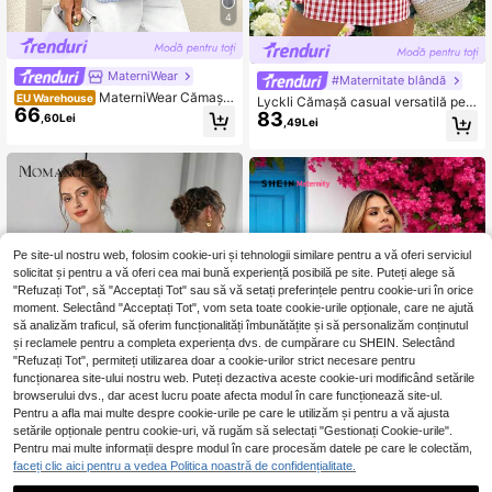
4
MaterniWear
#Maternitate blândă
MaterniWear Cămașă
EU Warehouse
Lyckli Cămașă casual versatilă pen
66
casual versatilă pentru ieșiri zilnice,
83
tru uz zilnic, cu mânecă bufantă, în
,60Lei
,49Lei
de maternitate, cu dungi, patchwor
carouri și cu volane, pentru femei în
k și pliuri
sărcinate
Pe site-ul nostru web, folosim cookie-uri și tehnologii similare pentru a vă oferi serviciul
solicitat și pentru a vă oferi cea mai bună experiență posibilă pe site. Puteți alege să
"Refuzați Tot", să "Acceptați Tot" sau să vă setați preferințele pentru cookie-uri în orice
moment. Selectând "Acceptați Tot", vom seta toate cookie-urile opționale, care ne ajută
să analizăm traficul, să oferim funcționalități îmbunătățite și să personalizăm conținutul
și reclamele pentru a completa experiența dvs. de cumpărare cu SHEIN. Selectând
"Refuzați Tot", permiteți utilizarea doar a cookie-urilor strict necesare pentru
funcționarea site-ului nostru web. Puteți dezactiva aceste cookie-uri modificând setările
browserului dvs., dar acest lucru poate afecta modul în care funcționează site-ul.
Pentru a afla mai multe despre cookie-urile pe care le utilizăm și pentru a vă ajusta
setările opționale pentru cookie-uri, vă rugăm să selectați "Gestionați Cookie-urile".
Pentru mai multe informații despre modul în care procesăm datele pe care le colectăm,
faceți clic aici pentru a vedea Politica noastră de confidențialitate.
Momance
SHEIN Maternity