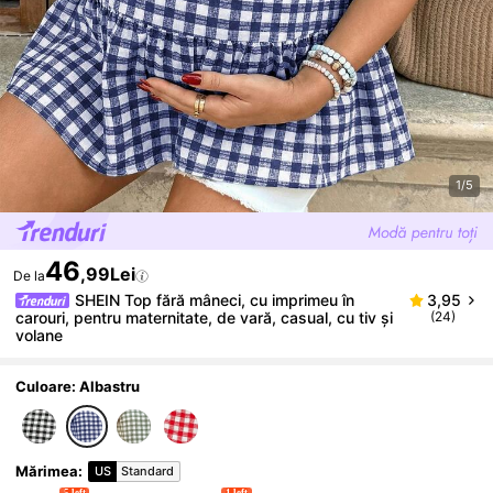
1/5
46
,99Lei
De la
SHEIN Top fără mâneci, cu imprimeu în
3,95
carouri, pentru maternitate, de vară, casual, cu tiv și
(24)
volane
Culoare: Albastru
Mărimea
:
US
Standard