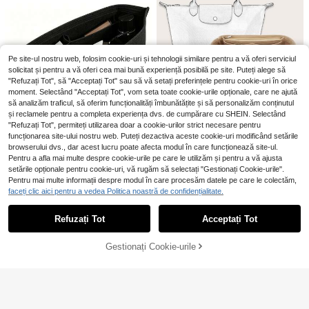
Pe site-ul nostru web, folosim cookie-uri și tehnologii similare pentru a vă oferi serviciul
solicitat și pentru a vă oferi cea mai bună experiență posibilă pe site. Puteți alege să
"Refuzați Tot", să "Acceptați Tot" sau să vă setați preferințele pentru cookie-uri în orice
moment. Selectând "Acceptați Tot", vom seta toate cookie-urile opționale, care ne ajută
să analizăm traficul, să oferim funcționalități îmbunătățite și să personalizăm conținutul
Organizator de geantă, geantă cos
și reclamele pentru a completa experiența dvs. de cumpărare cu SHEIN. Selectând
metică portabilă clasică, poate dep
Arată articole similare pe stoc
5
Vizualizează tot
42
"Refuzați Tot", permiteți utilizarea doar a cookie-urilor strict necesare pentru
,75Lei
ozita cosmetice și accesorii, potrivi
funcționarea site-ului nostru web. Puteți dezactiva aceste cookie-uri modificând setările
tă pentru adolescenți, femei, stude
Portofel mic/husă organizator pentr
browserului dvs., dar acest lucru poate afecta modul în care funcționează site-ul.
39
nți, tineri profesioniști. Acest organi
u geanta de damă Le Pliage
Insert organizator pentru geantă tip
,31Lei
-1%
Pentru a afla mai multe despre cookie-urile pe care le utilizăm și pentru a vă ajusta
zator poate fi folosit ca mini cadou,
tote, din pâslă, compatibil cu Large,
39,76Lei
Preț minim
39
setările opționale pentru cookie-uri, vă rugăm să selectați "Gestionați Cookie-urile".
cadou de Ziua Profesorului, cadou
,52Lei
MM, City 33, G.Oyard PM și altele,
Economisește 0,05Lei
de Ziua Îndrăgostiților sau organiza
Pentru mai multe informații despre modul în care procesăm datele pe care le colectăm,
insert pentru geantă
tor de papetărie, fiind, de asemene
Căptușeală pentru geantă din fetru
faceți clic aici pentru a vedea Politica noastră de confidențialitate.
a, o alegere ideală pentru sezonul d
cu fermoar pentru geanta Le L Tote
22
,85Lei
22,90Lei
Preț minim
e întoarcere la școală.
și M, organizator pentru geantă lun
Refuzați Tot
Acceptați Tot
gă Champ cu suport pentru pahare,
Ne pare rău, articolul are stoc epuizat.
modelator de poșetă pentru femei c
u 8 compartimente
Gestionați Cookie-urile
STOC EPUIZAT