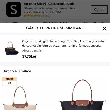
Aplicația SHEIN - Gata, pregătiți, stil!
×
Găsește mai multe reduceri exclusive și oferte
Obține
suplimentare în aplicația SHEIN!
(5,000)
GĂSEȘTE PRODUSE SIMILARE
Organizator de geantă Le Pliage Tote Bag Insert, organizator
de geantă din fetru cu buzunare multiple, fermoar, suport
pentru pahare și buton
Albastru marin
37,75Lei
Articole Similare