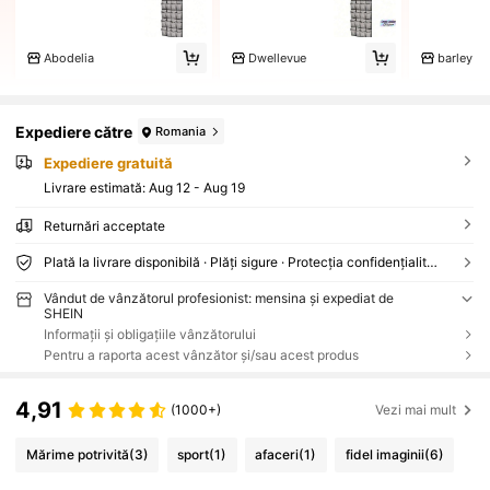
Abodelia
Dwellevue
barley
Expediere către
Romania
Expediere gratuită
Livrare estimată:
Aug 12 - Aug 19
Returnări acceptate
Plată la livrare disponibilă · Plăți sigure · Protecția confidențialității
Vândut de vânzătorul profesionist: mensina și expediat de
SHEIN
Informații și obligațiile vânzătorului
Pentru a raporta acest vânzător și/sau acest produs
4,91
(1000+)
Vezi mai mult
Mărime potrivită
(3)
sport
(1)
afaceri
(1)
fidel imaginii
(6)