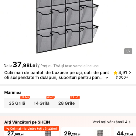
1/7
37
,98Lei
De la
Preț cu TVA și taxe vamale incluse
Cutii mari de pantofi de buzunar pe uși, cutii de pant
4,91
ofi suspendate în dulapuri, suporturi pentru pan
(1000+)
tofi transparente de calitate pe uși, suporturi pe
ntru pantofi și depozitare cu cârlige metalice în spat
ele ușilor
Mărimea
16 left
6 left
13 left
35 Grilă
14 Grilă
28 Grile
Alți Vânzători pe SHEIN
Vezi toți vânzătorii 4
Cel mai mic dintre toți vânzătorii
27
29
44
,60Lei
,28Lei
,27Lei