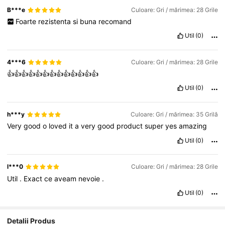
B***e
Culoare: Gri / mărimea: 28 Grile
Foarte
rezistenta
si
buna
recomand
Util
(0)
4***6
Culoare: Gri / mărimea: 28 Grile
👍👍👍👍👍👍👍👍👍👍👍👍👍
Util
(0)
h***y
Culoare: Gri / mărimea: 35 Grilă
Very
good
o
loved
it
a
very
good
product
super
yes
amazing
Util
(0)
l***0
Culoare: Gri / mărimea: 28 Grile
Util
.
Exact
ce
aveam
nevoie
.
Util
(0)
Detalii Produs