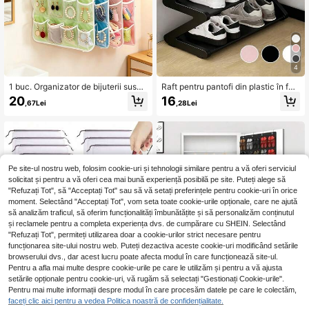
4
1 buc. Organizator de bijuterii suspe
Raft pentru pantofi din plastic în for
ndat, rezistent și durabil, fără instal
mă de Z, organizator de depozitare
20
16
,67Lei
,28Lei
are, 16 compartimente transparente
de podea, multifuncțional, cu capac
pentru depozitare organizată, mater
itate mare, ușor de asamblat, econo
ial impermeabil, disponibil în mai mu
misitor de spațiu, pentru casă, cămi
lte culori, poate fi agățat în dormitor,
n studențesc, living, dormitor
baie, living, în spatele ușii, în dulap,
perfect pentru depozitarea colierelo
r, brățărilor, brățărelor, cerceilor, inel
Pe site-ul nostru web, folosim cookie-uri și tehnologii similare pentru a vă oferi serviciul
elor, studurilor, lenjeriei intime, șoset
solicitat și pentru a vă oferi cea mai bună experiență posibilă pe site. Puteți alege să
elor, articolelor de papetărie, pentru
"Refuzați Tot", să "Acceptați Tot" sau să vă setați preferințele pentru cookie-uri în orice
depozitare, călătorii, nuntă, Ziua Înd
răgostiților, Ziua Mamei, cadou de C
moment. Selectând "Acceptați Tot", vom seta toate cookie-urile opționale, care ne ajută
răciun, alegere excelentă de cadou,
să analizăm traficul, să oferim funcționalități îmbunătățite și să personalizăm conținutul
ajutor multifuncțional pentru organi
și reclamele pentru a completa experiența dvs. de cumpărare cu SHEIN. Selectând
zarea depozitării în casă
"Refuzați Tot", permiteți utilizarea doar a cookie-urilor strict necesare pentru
funcționarea site-ului nostru web. Puteți dezactiva aceste cookie-uri modificând setările
browserului dvs., dar acest lucru poate afecta modul în care funcționează site-ul.
Pentru a afla mai multe despre cookie-urile pe care le utilizăm și pentru a vă ajusta
Organizator suspendat pentru pant
setările opționale pentru cookie-uri, vă rugăm să selectați "Gestionați Cookie-urile".
ofi din plasă cu 40 de buzunare, sa
29 Left
Pentru mai multe informații despre modul în care procesăm datele pe care le colectăm,
c de depozitare din material respira
faceți clic aici pentru a vedea Politica noastră de confidențialitate.
54
bil, capacitate mare, design fără gă
,48Lei