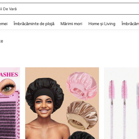
ii De Vară
and down arrow keys to navigate search Căutare recentă and Descoperire Căutar
emei
Îmbrăcăminte de plajă
Mărimi mari
Home și Living
Îmbrăcăm
țe