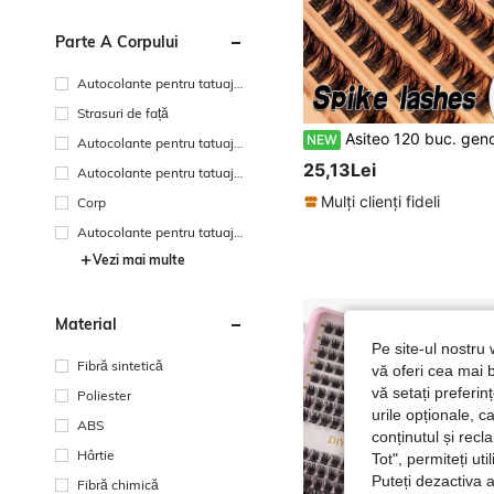
Parte A Corpului
Autocolante pentru tatuaje
corporale
Strasuri de față
Asiteo 120 buc. genciuri de gene în grupuri, gene pufoase și moi cu vârfuri, D Curl, genciuri de gene criss-cross și rarefiate, gene individuale naturale pentru machiaj, extensii de gene avansate cu vârfuri, gene 
NEW
Autocolante pentru tatuaje
pentru braț
25,13Lei
Autocolante pentru tatuaje
de mână
Mulți clienți fideli
Corp
Autocolante pentru tatuaje
feței
Vezi mai multe
Material
Pe site-ul nostru 
Fibră sintetică
vă oferi cea mai b
vă setați preferi
Poliester
urile opționale, c
ABS
conținutul și rec
Hârtie
Tot", permiteți ut
Puteți dezactiva 
Fibră chimică