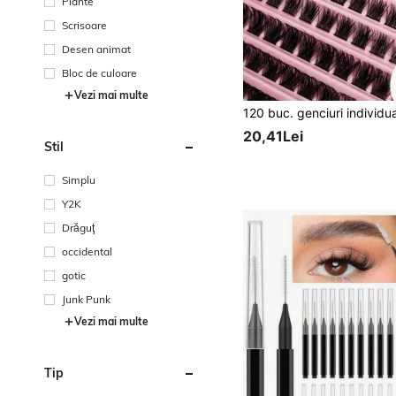
Plante
Scrisoare
Desen animat
Bloc de culoare
Vezi mai multe
20,41Lei
Stil
Simplu
Y2K
Drăguţ
occidental
gotic
Junk Punk
Vezi mai multe
Tip