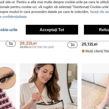
ză site-ul. Pentru a afla mai multe despre cookie-urile pe care le utiliz
ționale pentru cookie-uri, vă rugăm să selectați "Gestionați Cookie-uril
despre modul în care procesăm datele pe care le colectăm,
faceți clic a
e confidențialitate.
okie-urile
Acceptați Tot
Refuz
384/120 buc Gene False Individuale, Carte de Gene, Gene False în Cluster, Extensie de Gene DIY Acasă, Gene False în Cluster, Machiaj
384 genci de gene false individuale DIY, stil încrucișat, ușoare și moi, pentru uz zilnic, cu bandă subțire, aspect natural
Asiteo 72/144/216 buc Geniuni D autoadezive, design fără lipici, geniuni individuale pufoase în gruptă, 3D groase pr
-1%
NEW
26,22Lei
25,12Lei
26,68Lei
Cel mai mic pret
Mulți clienți fide