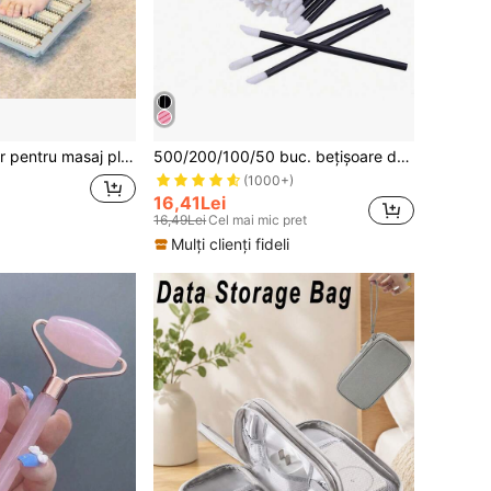
ale piciorului, instrument de curățare pentru picioare pentru acasă - instrument de masaj pentru picioare
500/200/100/50 buc. bețișoare de curățare de unică folosință pentru gloss de buze, bețișoare portabile de curățare pentru gloss de buze pentru călătorii, instrumente multifuncționale de curățare pentru frumusețe, aplicatoare pentru gloss de buze, instrumente de machiaj, instrumente de curățare, esențiale cosmetice, accesorii pentru îngrijire în aer liber
(1000+)
16,41Lei
16,49Lei
Cel mai mic pret
Mulți clienți fideli