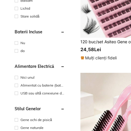
Balsam
Lichid
Stare solidă
Baterii Incluse
Nu
24,58Lei
da
Mulți clienți fideli
Alimentare Electrică
Nici unul
Alimentat cu baterie (bateri
e reîncărcabilă)
USB sau altă conexiune de
alimentare DC
Stilul Genelor
Gene ochi de pisică
Gene naturale