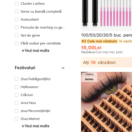
Cluster Lashes
Gene cu bandă completă
Autocolant
Pensula de machiaj cu gea
nta
Set de gene
#2 Cele mai vândute
Fără noduri pre-ventilate
16,00Lei
Vezi mai multe
16,04Lei
Cel mai mic pret
Alți
10
vânzători
Festivaluri
Ziua Îndrăgostiților
Halloween
Crăciun
Anul Nou
ziua Recunoștinței
Ziua Mamei
Vezi mai multe