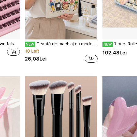
120 buc/set Asiteo Gene own false din păr de vizon moale și natural, genciuri pentru extensii DIY, gene false individuale, pentru uz zilnic
Geantă de machiaj cu model drăguț cu creioane, pentru întoarcerea la școală, cadou școlar drăguț, geantă multifuncțională de depozitare, organizator pentru papetărie, cu design drăguț pentru papetărie, geantă de depozitare pentru cosmetice, geantă portabilă pentru produse de igienă, geantă de designer, ușoară, perfectă pentru călătorii, vacanțe, camping și utilizare în aer liber, cadou creativ pentru sezonul școlar, geantă ușoară de depozitare pentru produse de igienă de călătorie, potrivită pentru femei și bărbați, idee perfectă de cadou: cadou de absolvire sau cadou creativ de Ziua Profesorului, sezonul școlar, sezonul de absolvire, Ziua Profesorului, Halloween, cadou de Crăciun
1 buc. Roller pentru masaj plantar, masator pentru puncte acupresurale 
NEW
NEW
10 Left
102,48Lei
26,08Lei