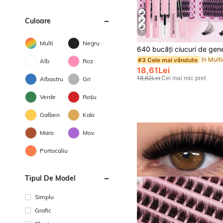
Culoare
7
Multi
Negru
#3 Cele mai vândute
Alb
Roz
18,61Lei
18,62Lei
Cel mai mic pret
Albastru
Gri
Verde
Roșu
Galben
Kaki
Maro
Mov
Portocaliu
Tipul De Model
Simplu
Grafic