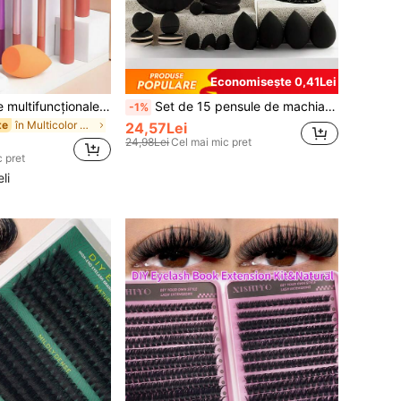
Economisește 0,41Lei
Set de 12 pensule multifuncționale pentru machiaj, inclusiv pensulă pentru pudră, pensulă pentru blush, pensulă pentru fond de ten, pensulă pentru fard de pleoape, pensulă pentru estompare, pensulă pentru contur, precum și burete de machiaj în formă unghiulară, burete de machiaj rotund și puf alb pentru pudră, idei de cadou
Set de 15 pensule de machiaj cu geantă de depozitare, potrivit pentru toate instrumentele și pensulele de machiaj negre, design subțire al capului de perie, peri moi, cadou ideal pentru sărbători internaționale
-1%
în Multicolor Seturi de perii
te
24,57Lei
24,98Lei
Cel mai mic pret
 pret
li