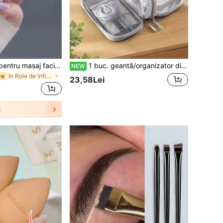
Set de 1/2 piese pentru masaj facial roz/verde/alb, baghetă de masaj cu rulor dublu și placă Gua Sha în formă de inimă pentru răzuire, pentru lifting și fermitate facială, instrument pentru sculptarea feței în formă de V, potrivit pentru masaj facial feminin, portabil și compact
1 buc. geantă/organizator digital gri pentru depozitare, geantă organizatoare de călătorie unisex, geantă mini pentru depozitarea produselor electronice, potrivită pentru cameră de acțiune, accesorii foto, stick USB, cablu de încărcare etc., depozitare clasificată, geantă portabilă de călătorie/geantă pentru încărcător/cutie impermeabilă pentru încărcător/geantă de depozitare pentru produse electronice unisex/accesoriu esențial de călătorie
NEW
în Role de înfrumusețare Instrumente de masaj faci
te
23,58Lei
i