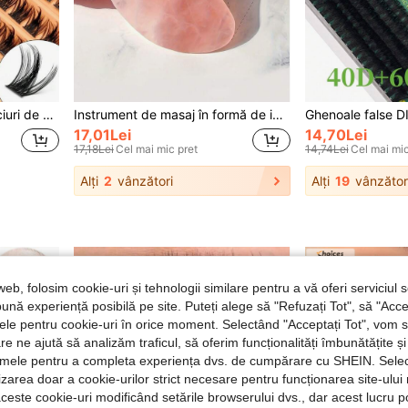
tip evantai moale pentru călătorii și uz zilnic, extensii DIY de gene acasă
Instrument de masaj în formă de inimă 1 buc/3 buc - placă Gua Sha din cuarț roz neted, pentru îngrijirea relaxantă a feței și a corpului, instrument de masaj facial, placă Gua Sha din material de rășină
17,01Lei
14,70Lei
17,18Lei
Cel mai mic pret
14,74Lei
Cel mai mic
Alți
2
vânzători
Alți
19
vânzător
web, folosim cookie-uri și tehnologii similare pentru a vă oferi serviciul so
ună experiență posibilă pe site. Puteți alege să "Refuzați Tot", să "Acce
nțele pentru cookie-uri în orice moment. Selectând "Acceptați Tot", vom 
are ne ajută să analizăm traficul, să oferim funcționalități îmbunătățite 
lamele pentru a completa experiența dvs. de cumpărare cu SHEIN. Sele
ilizarea doar a cookie-urilor strict necesare pentru funcționarea site-ului
aceste cookie-uri modificând setările browserului dvs., dar acest lucru 