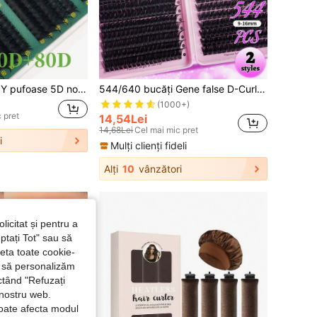
Ghenoale false DIY pufoase 5D noi, 300/290/270 buc/15 rânduri, 30D+40D+50D/40D+60D+80D/60D+80D+100D, naturale, dese, curl D, lațime subțire, ghenoale individuale, 10-16 mm, set mixt, pentru uz casnic, best seller
544/640 bucăți Gene false D-Curl, capacitate mare, potrivite pentru crearea unui machiaj al ochilor gros, pufos și natural, DIY pentru frumusețea de acasă, carte de gene individuale cu capacitate mare, potrivite pentru începători, novici și artiști de machiaj, moi și de lungă durată, potrivite pentru machiaj DIY Fox Eye/Cat Eye, extensii de gene segmentate, carte de gene portabilă, convenabilă pentru călătorii, potrivite pentru scenă, nuntă, exterior, muncă zilnică, petreceri muzicale și alte ocazii. (80D/100D/50D/60D/30D/40D/10D/20D) Găluște de gene, gene individuale, gene false
(1000+)
 pret
14,54Lei
14,68Lei
Cel mai mic pret
i
Mulți clienți fideli
Alți
10
vânzători
licitat și pentru a
ptați Tot" sau să
seta toate cookie-
și să personalizăm
ctând "Refuzați
 nostru web.
poate afecta modul