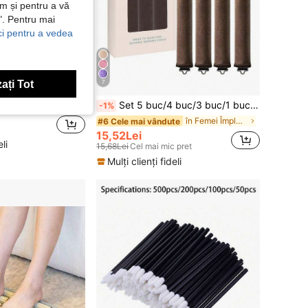
ăm și pentru a vă
e". Pentru mai
ici pentru a vedea
ați Tot
7
elipite, extensii de geniuni fără lipici, aspect natural pentru purtare zilnică, ușor de aplicat pentru începători, potrivite pentru angajați de birou sau navetiști
Set 5 buc/4 buc/3 buc/1 buc kit pentru coafat păr + cutie pentru bonetă de dormit, ondulator fără căldură, practic, instrument de ondulare, ondulator de păr cu bandă elastică, instrument de coafat păr pentru somn, ondulator de spumă pentru femei, cadou de zi de naștere
-1%
în Femei Împletitoare și role
#6 Cele mai vândute
15,52Lei
li
15,68Lei
Cel mai mic pret
Mulți clienți fideli