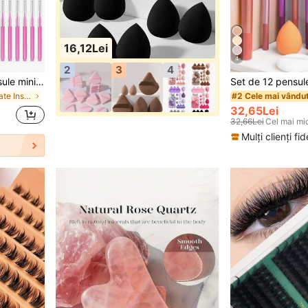
16,12Lei
4
2
3
4
100/50/20/30/5 buc. pensule mini pentru sprâncene de unică folosință, pensule de machiaj flexibile cu micro bețișoare pentru rimel, ridicare gene, colorare sprâncene, instrumente pentru vopsire și extensii, machiaj, ieftin, decor cameră, toaletă, călătorie, dormitor, accesorii machiaj, ieftin, accesorii pentru șosete, machiaj, instrumente de machiaj, articole ieftine, cadouri, cadouri pentru femei, cadouri de Crăciun, cadouri speciale, călătorie, articole ieftine, articole esențiale pentru călătorie
în vanitate Instrumente pentru sprâncene și gene
#2 Cele mai vându
32,65Lei
32,66Lei
Cel mai mic
Mulți clienți fide