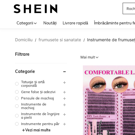
Roch
Use up 
Categorii
Noutăți
Livrare rapidă
Îmbrăcăminte pentru f
Domiciliu
frumusete si sanatate
Instrumente de frumuse
/
/
Filtrare
Mai mult
Categorie
Tatuaje și artă
corporală
Gene false și adezivi
Pensule de machiaj
Instrumente de
machiaj
Instrumente de îngrijire
a pielii
Instrumente pentru păr
Vezi mai multe