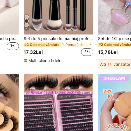
7
Set de 2 bucăți perii de plastic pentru teasing, perie de styling cu peri din nailon pentru backcombing, instrumente antistatice pentru îngrijirea părului, pentru împleturi slick back și coafuri updo, accesorii de coafat pentru salon și casă
Set de 5 pensule de machiaj profesionale, pensule de machiaj portabile pentru călătorie, kit de instrumente de machiaj multifuncționale cu două capete, inclusiv pensulă pentru fond de ten, pensulă pentru pudră, pensulă pentru blush, pensulă pentru corector, pensulă pentru contur, pensulă pentru nas, pensulă pentru fard de pleoape, pensulă pentru iluminator, ideal pentru uz casnic sau în călătorii, articole esențiale de machiaj și accesorii de înfrumusețare, idee excelentă de cadou
în Pensulă de machiaj pentru paleta de culori Maca
#2 Cele mai vândute
#2 Cele mai vându
17,32Lei
15,78Lei
Mulți clienți fideli
Alți
11
vânzător