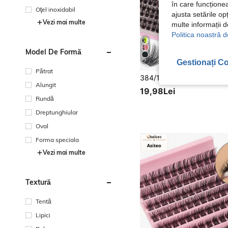
în care funcționea
Oţel inoxidabil
ajusta setările op
Vezi mai multe
multe informații 
Politica noastră d
Model De Formă
Gestionați Co
7
Pătrat
Alungit
19,98Lei
Rundă
Dreptunghiular
Oval
Forma speciala
Vezi mai multe
Textură
Tentă
Lipici