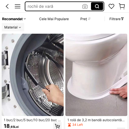
costum baie femei
rochii elegante de nunta de seara
Recomandat
Cele Mai Populare
Preț
Filtrare
suporturi de bucătărie
Material
1 buc/2 buc/5 buc/10 buc/20 buc p
1 rolă de 3,2 m bandă autocolantă d
erie lungă multifuncțională, potrivită
e perete anti-mucegai impermeabil
34 Left
18
,65Lei
pentru curățarea tamburului mașinii
ă din PVC, bandă decorativă albă/r