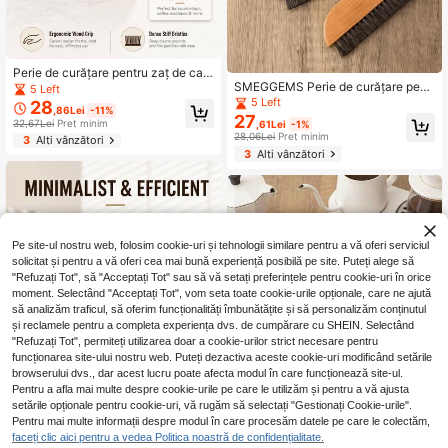
Perie de curățare pentru zaț de caf
SMEGGEMS Perie de curățare pent
ea din păr de cal natural cu mâner d
5 Left
ru cafea cu peri rigizi, potrivită pent
e lemn, instrument esențial pentru b
5 Left
28
,86Lei
-11%
ru râșniță de cafea și aparat de cafe
arista și iubitorii de cafea de acasă,
27
32,67Lei
Preț minim
,61Lei
-1%
a
nu zgârie suprafața aparatului de c
28,06Lei
Preț minim
3
Alți vânzători
afea
3
Alți vânzători
Pe site-ul nostru web, folosim cookie-uri și tehnologii similare pentru a vă oferi serviciul
solicitat și pentru a vă oferi cea mai bună experiență posibilă pe site. Puteți alege să
"Refuzați Tot", să "Acceptați Tot" sau să vă setați preferințele pentru cookie-uri în orice
moment. Selectând "Acceptați Tot", vom seta toate cookie-urile opționale, care ne ajută
să analizăm traficul, să oferim funcționalități îmbunătățite și să personalizăm conținutul
și reclamele pentru a completa experiența dvs. de cumpărare cu SHEIN. Selectând
"Refuzați Tot", permiteți utilizarea doar a cookie-urilor strict necesare pentru
funcționarea site-ului nostru web. Puteți dezactiva aceste cookie-uri modificând setările
browserului dvs., dar acest lucru poate afecta modul în care funcționează site-ul.
Pentru a afla mai multe despre cookie-urile pe care le utilizăm și pentru a vă ajusta
Perie de curățare pentru zaț de caf
setările opționale pentru cookie-uri, vă rugăm să selectați "Gestionați Cookie-urile".
ea din păr de cal natural, cu mâner
5 Left
Pentru mai multe informații despre modul în care procesăm datele pe care le colectăm,
din lemn. Această perie este un inst
faceți clic aici pentru a vedea Politica noastră de confidențialitate.
32
1
rument esențial pentru barista și pa
,87Lei