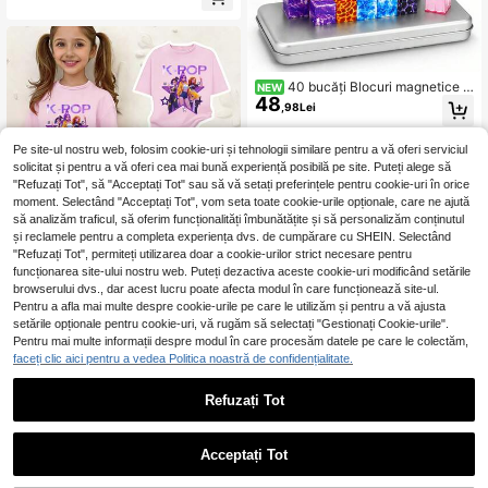
păr cu elasticitate ridicată, rezistenț
ă puternică, pentru copii, fără să răn
ească părul, legături drăguțe pentru
fete și fetițe.
40 bucăți Blocuri magnetice d
NEW
48
e construcție - Temă Prințesă și Ca
,98Lei
valer, Set de jucării educaționale 3
D, Blocuri de învățare STEM, Cadou
creativ pentru aniversare și sărbăto
Pe site-ul nostru web, folosim cookie-uri și tehnologii similare pentru a vă oferi serviciul
ri
solicitat și pentru a vă oferi cea mai bună experiență posibilă pe site. Puteți alege să
"Refuzați Tot", să "Acceptați Tot" sau să vă setați preferințele pentru cookie-uri în orice
moment. Selectând "Acceptați Tot", vom seta toate cookie-urile opționale, care ne ajută
să analizăm traficul, să oferim funcționalități îmbunătățite și să personalizăm conținutul
și reclamele pentru a completa experiența dvs. de cumpărare cu SHEIN. Selectând
"Refuzați Tot", permiteți utilizarea doar a cookie-urilor strict necesare pentru
funcționarea site-ului nostru web. Puteți dezactiva aceste cookie-uri modificând setările
browserului dvs., dar acest lucru poate afecta modul în care funcționează site-ul.
Pentru a afla mai multe despre cookie-urile pe care le utilizăm și pentru a vă ajusta
26
setările opționale pentru cookie-uri, vă rugăm să selectați "Gestionați Cookie-urile".
Pentru mai multe informații despre modul în care procesăm datele pe care le colectăm,
1 set pentru fete tinere, casual, conf
faceți clic aici pentru a vedea Politica noastră de confidențialitate.
ortabil, K-POP Girl Group, desene a
#5 Cele mai vândute
în Desene animate Tricouri coordonate pentru fete
nimate, tricou cu mânecă scurtă, gu
48
,50Lei
ler rotund, și pantaloni evazați, cas
Refuzați Tot
25
ual la modă, potrivit pentru ținute de
1
primăvară/vară, set cu tricou roz, ți
nută casual, ținută K-POP Girl
0
Acceptați Tot
Sparklyn