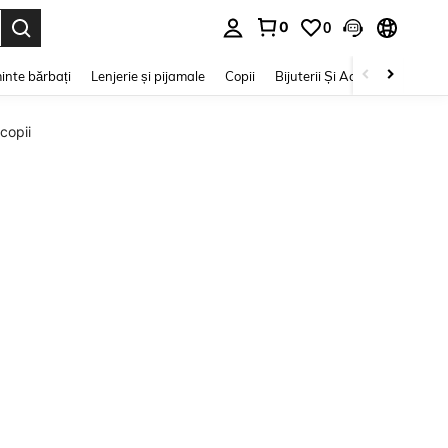
0
0
e. Press Enter to select.
inte bărbați
Lenjerie și pijamale
Copii
Bijuterii Și Accesorii
Frumu
copii