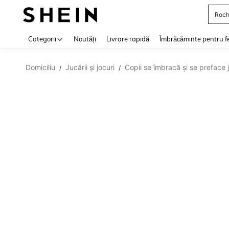
Roch
Use up 
Categorii
Noutăți
Livrare rapidă
Îmbrăcăminte pentru f
Domiciliu
Jucării și jocuri
Copii se îmbracă și se preface j
/
/