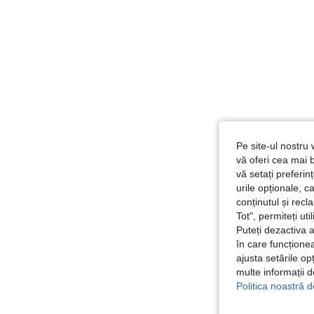
Pe site-ul nostru 
vă oferi cea mai b
vă setați preferi
urile opționale, c
conținutul și rec
Tot", permiteți ut
Puteți dezactiva 
în care funcționea
ajusta setările op
multe informații 
Politica noastră d