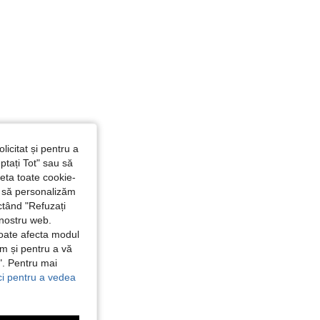
licitat și pentru a
ptați Tot" sau să
seta toate cookie-
și să personalizăm
ctând "Refuzați
 nostru web.
poate afecta modul
ăm și pentru a vă
e". Pentru mai
ici pentru a vedea