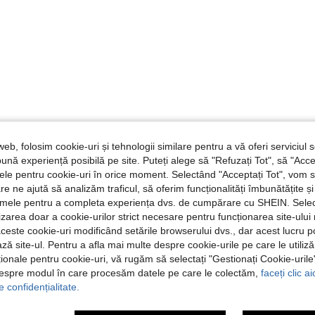
web, folosim cookie-uri și tehnologii similare pentru a vă oferi serviciul so
ună experiență posibilă pe site. Puteți alege să "Refuzați Tot", să "Acce
nțele pentru cookie-uri în orice moment. Selectând "Acceptați Tot", vom 
are ne ajută să analizăm traficul, să oferim funcționalități îmbunătățite 
lamele pentru a completa experiența dvs. de cumpărare cu SHEIN. Sele
ilizarea doar a cookie-urilor strict necesare pentru funcționarea site-ului
aceste cookie-uri modificând setările browserului dvs., dar acest lucru 
ză site-ul. Pentru a afla mai multe despre cookie-urile pe care le utiliz
ționale pentru cookie-uri, vă rugăm să selectați "Gestionați Cookie-uril
despre modul în care procesăm datele pe care le colectăm,
faceți clic a
e confidențialitate.