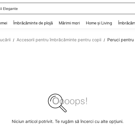
ii Elegante
and down arrow keys to navigate search Căutare recentă and Descoperire Căutar
emei
Îmbrăcăminte de plajă
Mărimi mari
Home și Living
Îmbrăcăm
ucării
Accesorii pentru îmbrăcăminte pentru copii
Peruci pentru 
/
/
Niciun articol potrivit. Te rugăm să încerci cu alte opțiuni.