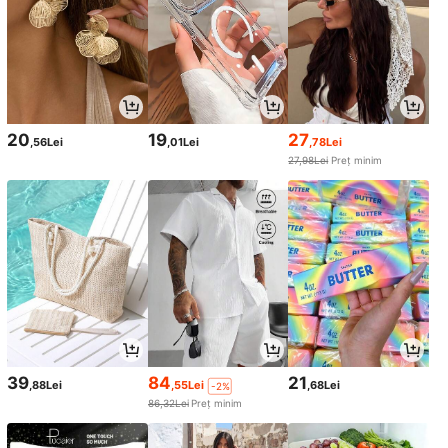
20
19
27
,56Lei
,01Lei
,78Lei
27,98Lei
Preț minim
39
84
21
,88Lei
,55Lei
,68Lei
-2%
86,32Lei
Preț minim