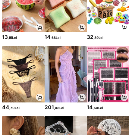
13
14
32
,15Lei
,68Lei
,89Lei
44
201
14
,70Lei
,08Lei
,50Lei