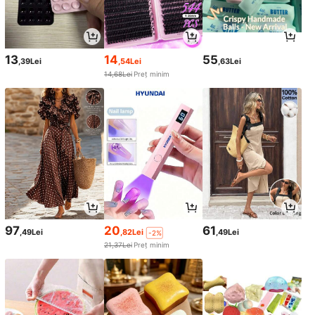
13
14
55
,39Lei
,54Lei
,63Lei
14,68Lei
Preț minim
97
20
61
,49Lei
,82Lei
,49Lei
-2%
21,37Lei
Preț minim