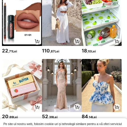
22
110
18
,71Lei
,87Lei
,10Lei
20
52
84
,89Lei
,39Lei
,14Lei
Pe site-ul nostru web, folosim cookie-uri și tehnologii similare pentru a vă oferi serviciul