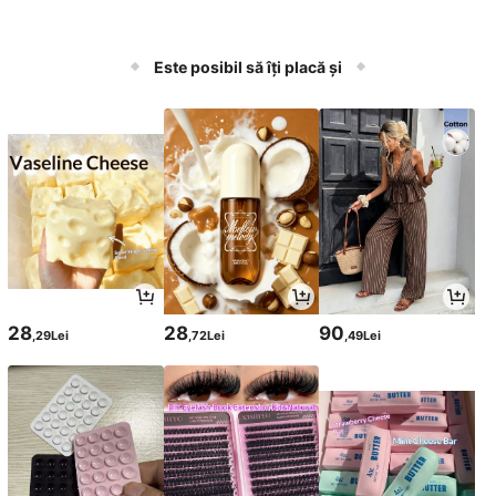
Este posibil să îți placă și
28
28
90
,29Lei
,72Lei
,49Lei