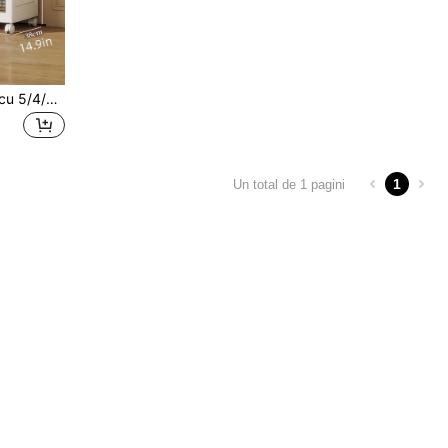
Dulap de depozitare gros cu 5/4/3/2/1 straturi, dulap din plastic, dulap de depozitare pentru bebeluși, depozitare pentru haine, depozitare în dormitor, dulap simplu.
1
Un total de 1 pagini