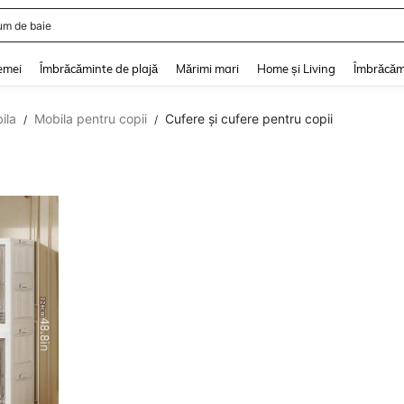
um de baie
and down arrow keys to navigate search Căutare recentă and Descoperire Căutar
emei
Îmbrăcăminte de plajă
Mărimi mari
Home și Living
Îmbrăcăm
ila
Mobila pentru copii
Cufere și cufere pentru copii
/
/