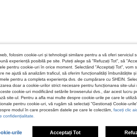
web, folosim cookie-uri și tehnologii similare pentru a vă oferi serviciul so
ună experiență posibilă pe site. Puteți alege să "Refuzați Tot", să "Acce
nțele pentru cookie-uri în orice moment. Selectând "Acceptați Tot", vom 
are ne ajută să analizăm traficul, să oferim funcționalități îmbunătățite 
lamele pentru a completa experiența dvs. de cumpărare cu SHEIN. Sele
ilizarea doar a cookie-urilor strict necesare pentru funcționarea site-ului
aceste cookie-uri modificând setările browserului dvs., dar acest lucru 
ză site-ul. Pentru a afla mai multe despre cookie-urile pe care le utiliz
ționale pentru cookie-uri, vă rugăm să selectați "Gestionați Cookie-uril
despre modul în care procesăm datele pe care le colectăm,
faceți clic a
e confidențialitate.
okie-urile
Acceptați Tot
Refuz