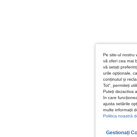
Pe site-ul nostru 
vă oferi cea mai b
vă setați preferi
urile opționale, c
conținutul și rec
Tot", permiteți ut
Puteți dezactiva 
în care funcționea
ajusta setările op
multe informații 
Politica noastră d
Gestionați Co