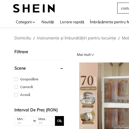
cost
Use up 
Categorii
Noutăți
Livrare rapidă
Îmbrăcăminte pentru f
Domiciliu
Instrumente și îmbunătățiri pentru locuințe
Mob
/
/
Filtrare
Mai mult
Scene
Gospodărie
Cameră
Acasă
Interval De Preț (RON)
Min.:
Max.:
Ok