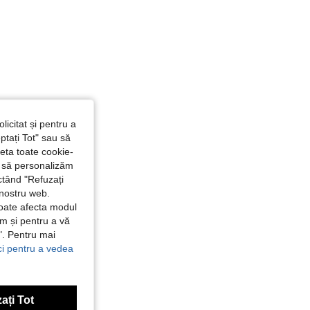
licitat și pentru a
ptați Tot" sau să
seta toate cookie-
și să personalizăm
ctând "Refuzați
 nostru web.
poate afecta modul
ăm și pentru a vă
e". Pentru mai
ici pentru a vedea
ați Tot