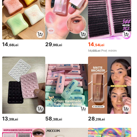
14
29
14
,68Lei
,96Lei
,54Lei
14,68Lei
Preț minim
13
58
28
,39Lei
,38Lei
,29Lei