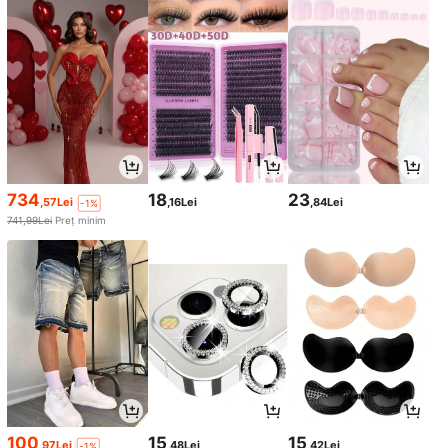
734
18
23
,57Lei
,16Lei
,84Lei
-1%
741,99Lei
Preț minim
100
15
15
,97Lei
,48Lei
,42Lei
-1%