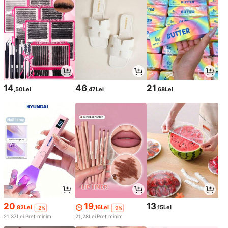
14
46
21
,50Lei
,47Lei
,68Lei
20
19
13
,82Lei
,16Lei
,15Lei
-2%
-9%
21,37Lei
Preț minim
21,28Lei
Preț minim