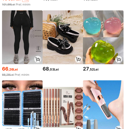
101,99Lei
Preț minim
66
68
27
,26Lei
,03Lei
,52Lei
66,28Lei
Preț minim