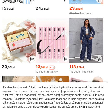
15
24
29
,62Lei
,66Lei
,28Lei
29,48Lei
Preț minim
20
13
118
,99Lei
,84Lei
,22Lei
-1%
13,98Lei
Preț minim
118,29Lei
Preț minim
Pe site-ul nostru web, folosim cookie-uri și tehnologii similare pentru a vă oferi serviciul
solicitat și pentru a vă oferi cea mai bună experiență posibilă pe site. Puteți alege să
"Refuzați Tot", să "Acceptați Tot" sau să vă setați preferințele pentru cookie-uri în orice
moment. Selectând "Acceptați Tot", vom seta toate cookie-urile opționale, care ne ajută
să analizăm traficul, să oferim funcționalități îmbunătățite și să personalizăm conținutul
și reclamele pentru a completa experiența dvs. de cumpărare cu SHEIN. Selectând